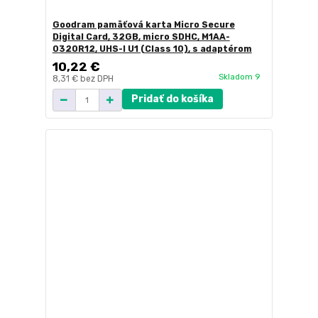
Goodram pamäťová karta Micro Secure
Digital Card, 32GB, micro SDHC, M1AA-
0320R12, UHS-I U1 (Class 10), s adaptérom
10,22 €
Skladom 9
8,31 €
bez DPH
Pridať do košíka