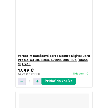
Verbatim pamäťová karta Secure Digital Card
Pro U3, 64GB, SDXC, 47022, UHS-I U3 (Class
10), V30
17,49 €
Skladom 10
14,22 €
bez DPH
Pridať do košíka