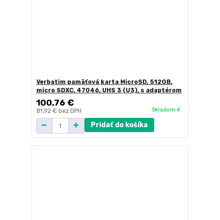
Verbatim pamäťová karta MicroSD, 512GB,
micro SDXC, 47046, UHS 3 (U3), s adaptérom
100,76 €
Skladom 4
81,92 €
bez DPH
Pridať do košíka