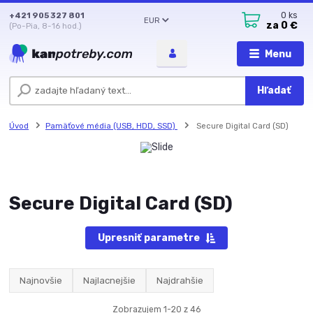
+421 905 327 801
0
ks
EUR
za
0 €
(Po-Pia, 8-16 hod.)
Menu
Hľadať
Úvod
Pamäťové média (USB, HDD, SSD)
Secure Digital Card (SD)
Secure Digital Card (SD)
Upresniť parametre
Najnovšie
Najlacnejšie
Najdrahšie
Zobrazujem 1-20 z 46