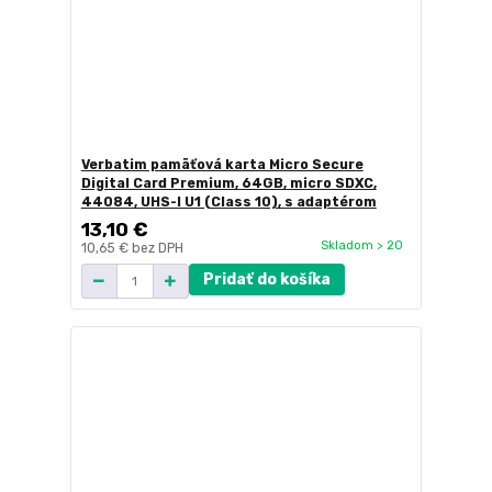
Verbatim pamäťová karta Micro Secure
Digital Card Premium, 64GB, micro SDXC,
44084, UHS-I U1 (Class 10), s adaptérom
13,10 €
Skladom > 20
10,65 €
bez DPH
Pridať do košíka