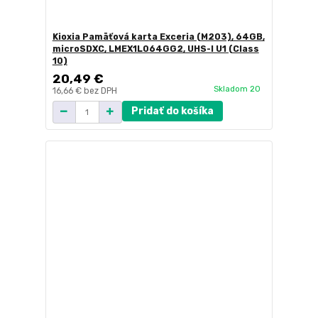
Kioxia Pamäťová karta Exceria (M203), 64GB,
microSDXC, LMEX1L064GG2, UHS-I U1 (Class
10)
20,49 €
Skladom 20
16,66 €
bez DPH
Pridať do košíka