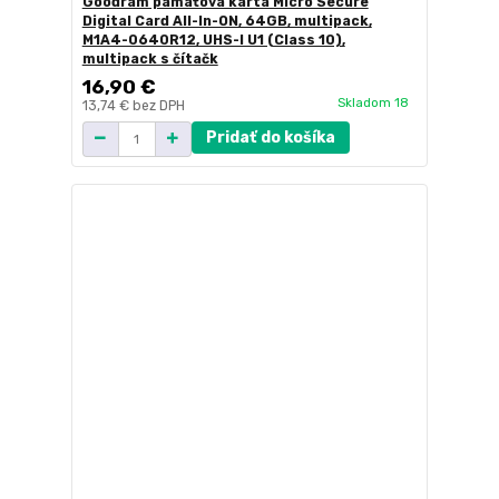
Goodram pamäťová karta Micro Secure
Digital Card All-In-ON, 64GB, multipack,
M1A4-0640R12, UHS-I U1 (Class 10),
multipack s čítačk
16,90 €
Skladom 18
13,74 €
bez DPH
Pridať do košíka