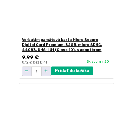
Verbatim pamäťová karta Micro Secure
Digital Card Premium, 32GB, micro SDHC,
44083, UHS-I U1 (Class 10), s adaptérom
9,99 €
Skladom > 20
8,12 €
bez DPH
Pridať do košíka