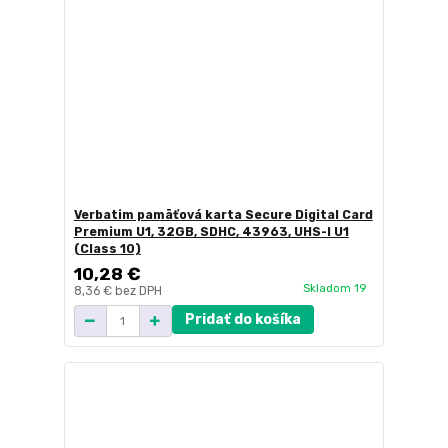
Verbatim pamäťová karta Secure Digital Card
Premium U1, 32GB, SDHC, 43963, UHS-I U1
(Class 10)
10,28 €
Skladom 19
8,36 €
bez DPH
Pridať do košíka