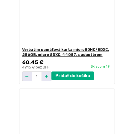
Verbatim pamäťová karta microSDHC/SDXC,
256GB, micro SDXC, 44087, s adaptérom
60,45 €
Skladom 19
49,15 €
bez DPH
Pridať do košíka