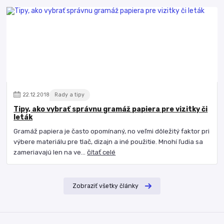
22
.
12
.
2018
Rady a tipy
Tipy, ako vybrať správnu gramáž papiera pre vizitky či
leták
Gramáž papiera je často opomínaný, no veľmi dôležitý faktor pri
výbere materiálu pre tlač, dizajn a iné použitie. Mnohí ľudia sa
zameriavajú len na ve...
čítať celé
Zobraziť všetky články