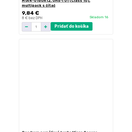
M1A4-0160R12, UHS-I U1 (Class 10),
multipack s čítač
9,84 €
Skladom 16
8 €
bez DPH
Pridať do košíka