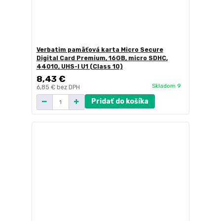
Verbatim pamäťová karta Micro Secure
Digital Card Premium, 16GB, micro SDHC,
44010, UHS-I U1 (Class 10)
8,43 €
Skladom 9
6,85 €
bez DPH
Pridať do košíka