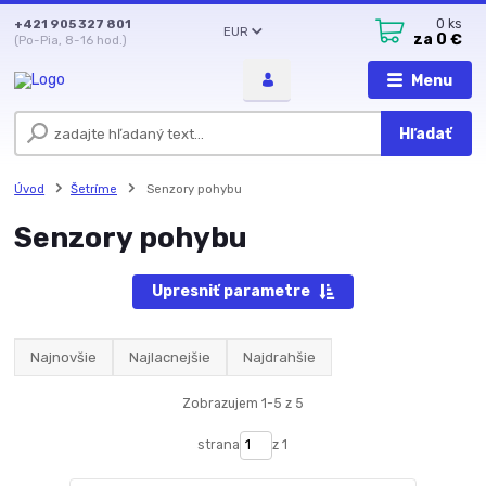
+421 905 327 801
0
ks
EUR
za
0 €
(Po-Pia, 8-16 hod.)
Menu
Hľadať
Úvod
Šetríme
Senzory pohybu
Senzory pohybu
Upresniť parametre
Najnovšie
Najlacnejšie
Najdrahšie
Zobrazujem 1-5 z 5
strana
z 1