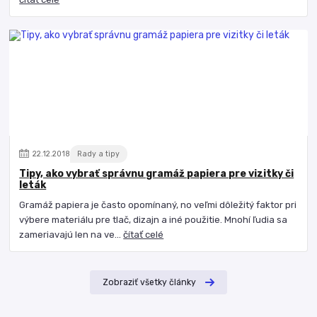
22
.
12
.
2018
Rady a tipy
Tipy, ako vybrať správnu gramáž papiera pre vizitky či
leták
Gramáž papiera je často opomínaný, no veľmi dôležitý faktor pri
výbere materiálu pre tlač, dizajn a iné použitie. Mnohí ľudia sa
zameriavajú len na ve...
čítať celé
Zobraziť všetky články