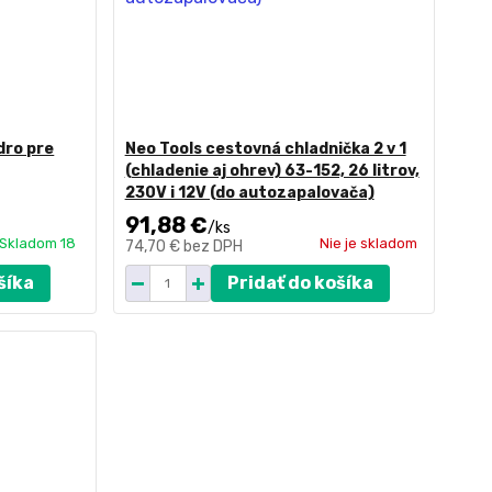
dro pre
Neo Tools cestovná chladnička 2 v 1
(chladenie aj ohrev) 63-152, 26 litrov,
230V i 12V (do autozapalovača)
91,88 €
/
ks
Skladom 18
Nie je skladom
74,70 €
bez DPH
šíka
Pridať do košíka