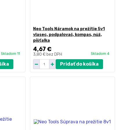
Neo Tools Náramok na prežitie 5v1
vlasec, podpalovač, kompas, nůž,
píšťalka
4,67 €
Skladom 11
Skladom 4
3,80 €
bez DPH
šíka
Pridať do košíka