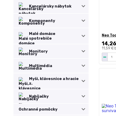
Kancelársky nábytok
Komponenty
Malé domáce
Neo Too
spotrebiče
14,26
11,59 €
Monitory
Multimédia
Myši, klávesnice a hracie
z.
Nabíjačky
Ochranné pomôcky