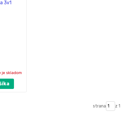
e je skladom
šíka
strana
z 1