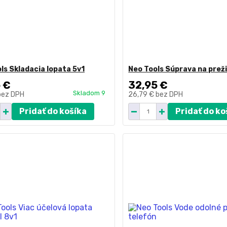
ls Skladacia lopata 5v1
Neo Tools Súprava na preži
 €
32,95 €
Skladom 9
bez DPH
26,79 €
bez DPH
Pridať do košíka
Pridať do ko