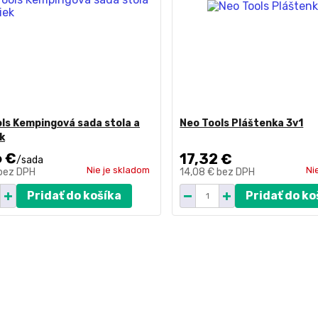
ls Kempingová sada stola a
Neo Tools Pláštenka 3v1
ek
6 €
17,32 €
/
sada
Nie je skladom
Ni
bez DPH
14,08 €
bez DPH
Pridať do košíka
Pridať do ko