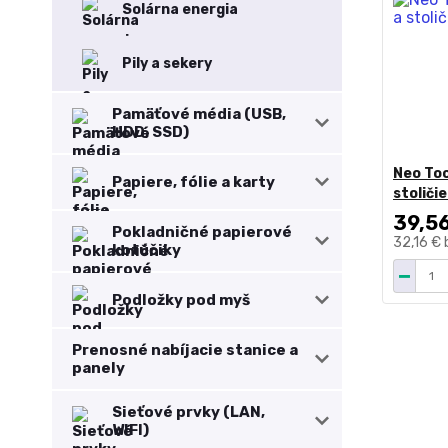
Solárna energia
Pily a sekery
Pamäťové média (USB,
HDD, SSD)
Neo Too
Papiere, fólie a karty
stoliči
39,5
Pokladničné papierové
32,16 €
kotúčiky
Podložky pod myš
Prenosné nabíjacie stanice a
panely
Sieťové prvky (LAN,
WIFI)