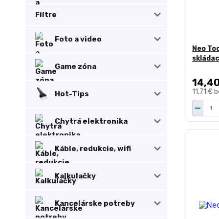
Filtre
Foto a video
Neo Too
skládac
Game zóna
14,4
11,71 €
b
Hot-Tips
Chytrá elektronika
Káble, redukcie, wifi
Kalkulačky
Kancelárske potreby