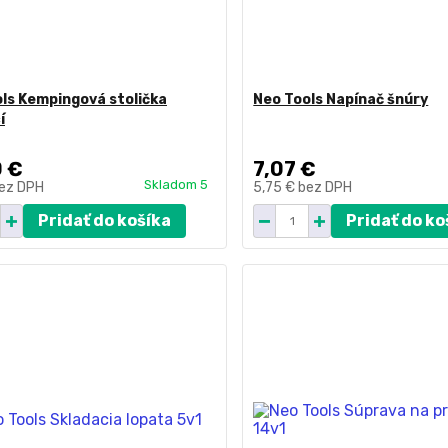
ls Kempingová stolička
Neo Tools Napínač šnúry
í
0 €
7,07 €
Skladom 5
ez DPH
5,75 €
bez DPH
Pridať do košíka
Pridať do ko