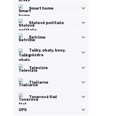
Smart home
Stolové počítače
Šetríme
Tašky, obaly, boxy,
púzdra
Televízie
Tlačiarne
Tonerová tlač
UPS