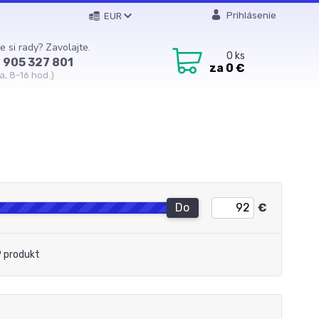
Prihlásenie
EUR
e si rady? Zavolajte.
0
ks
 905 327 801
za
0 €
a, 8-16 hod.)
Do
€
 produkt