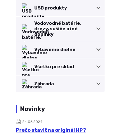
USB produkty
Vodovodné batérie,
drezy, sušiče a iné
doplnky
Vybavenie dielne
Všetko pre sklad
Záhrada
Novinky
24.06.2024
Prečo staviť na originál HP?