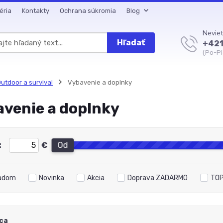
éria
Kontakty
Ochrana súkromia
Blog
Neviet
Hľadať
+421
(Po-Pi
utdoor a survival
Vybavenie a doplnky
venie a doplnky
:
€
Od
adom
Novinka
Akcia
Doprava ZADARMO
TOP
ca