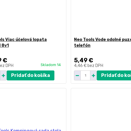
ls Viac účelová lopata
Neo Tools Vode odolné puz
l 8v1
telefón
9 €
5,49 €
Skladom 14
ez DPH
4,46 €
bez DPH
Pridať do košíka
Pridať do ko