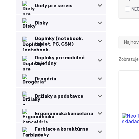
Diely pre servis
NEO
Disky
Doplnky (notebook,
Najnov
tablet, PC, GSM)
Doplnky pre mobilné
Zobrazujem
telefóny
Drogéria
Držiaky a podstavce
Ergonomická kancelária
Farbiace a korektúrne
pásky