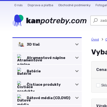
O nás
Doprava a platba
Obchodné podmienky
Fotogal
Úvod
O
3D tlač
Vyba
Atramentové náplne
Cena
Batérie
Čistiace produkty
Skl
Dátové média (CD,DVD)
Výrob