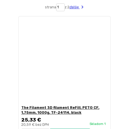
strana
z 2
ďalšie
The Filament 3D filament ReFill, PETG CF,
1,75mm, 1000g, TF-24114, black
25,33 €
Skladom 1
20,59 €
bez DPH