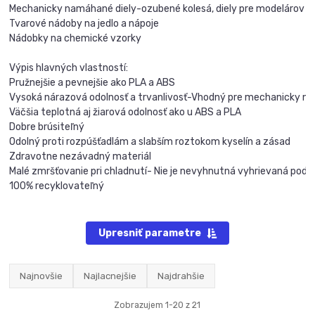
Mechanicky namáhané diely-ozubené kolesá, diely pre modelárov RC,
Tvarové nádoby na jedlo a nápoje

Nádobky na chemické vzorky

Výpis hlavných vlastností:

Pružnejšie a pevnejšie ako PLA a ABS

Vysoká nárazová odolnosť a trvanlivosť-Vhodný pre mechanicky na
Väčšia teplotná aj žiarová odolnosť ako u ABS a PLA

Dobre brúsiteľný

Odolný proti rozpúšťadlám a slabším roztokom kyselín a zásad

Zdravotne nezávadný materiál

Malé zmršťovanie pri chladnutí- Nie je nevyhnutná vyhrievaná podlo
100% recyklovateľný
Upresniť parametre
Najnovšie
Najlacnejšie
Najdrahšie
Zobrazujem 1-20 z 21