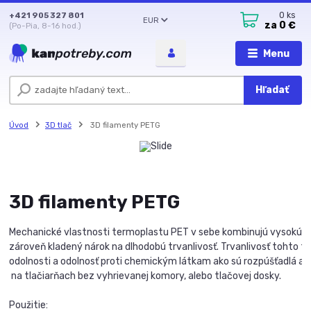
+421 905 327 801
0
ks
EUR
za
0 €
(Po-Pia, 8-16 hod.)
Menu
Hľadať
Úvod
3D tlač
3D filamenty PETG
3D filamenty PETG
Mechanické vlastnosti termoplastu PET v sebe kombinujú vysokú pev
zároveň kladený nárok na dlhodobú trvanlivosť. Trvanlivosť tohto t
odolnosti a odolnosť proti chemickým látkam ako sú rozpúšťadlá a sl
 na tlačiarňach bez vyhrievanej komory, alebo tlačovej dosky.

Použitie:
