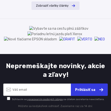
Zobraziť všetky články
Nepremeškajte novinky, akcie
a zľavy!
Prihlásiť sa
Súhlasím so
spracovaním osobných údajov
za účelom zasielania newslettera.
Môžete sa kedykoľvek odhlásiť. Zasielame raz za 14 dní.