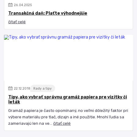
26
.
04
.
2025
Transakčná daň: Plaťte výhodnejšie
čítať celé
22
.
12
.
2018
Rady a tipy
Tipy, ako vybrať správnu gramáž papiera pre vizitky či
leták
Gramáž papiera je často opomínaný, no veľmi dôležitý faktor pri
výbere materiálu pre tlač, dizajn a iné použitie. Mnohí ľudia sa
zameriavajú len na ve...
čítať celé