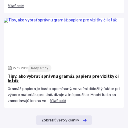
čítať celé
22
.
12
.
2018
Rady a tipy
Tipy, ako vybrať správnu gramáž papiera pre vizitky či
leták
Gramáž papiera je často opomínaný, no veľmi dôležitý faktor pri
výbere materiálu pre tlač, dizajn a iné použitie. Mnohí ľudia sa
zameriavajú len na ve...
čítať celé
Zobraziť všetky články