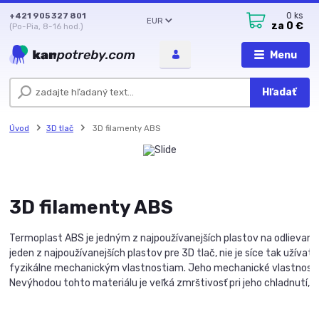
+421 905 327 801
0
ks
EUR
za
0 €
(Po-Pia, 8-16 hod.)
Menu
Hľadať
Úvod
3D tlač
3D filamenty ABS
3D filamenty ABS
Termoplast ABS je jedným z najpoužívanejších plastov na odlievanie
jeden z najpoužívanejších plastov pre 3D tlač, nie je síce tak užívat
fyzikálne mechanickým vlastnostiam. Jeho mechanické vlastnosti s
Nevýhodou tohto materiálu je veľká zmrštivosť pri jeho chladnutí, p