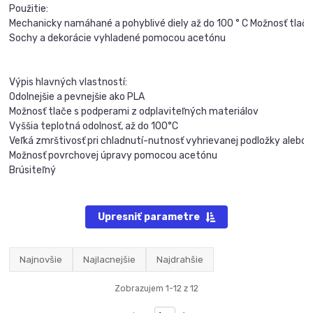
Použitie: 

Mechanicky namáhané a pohyblivé diely až do 100 ° C Možnosť tlače 
Sochy a dekorácie vyhladené pomocou acetónu

Výpis hlavných vlastností: 

Odolnejšie a pevnejšie ako PLA 

Možnosť tlače s podperami z odplaviteľných materiálov 

Vyššia teplotná odolnosť, až do 100°C 

Veľká zmrštivosť pri chladnutí-nutnosť vyhrievanej podložky alebo 
Možnosť povrchovej úpravy pomocou acetónu 

Brúsiteľný
Upresniť parametre
Najnovšie
Najlacnejšie
Najdrahšie
Zobrazujem 1-12 z 12