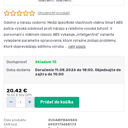
Ohodnotiť produkt
Odolný a nárazu vzdorný. Medzi špecifické vlastnosti vlákna Smart ABS
patria vysoká odolnosť proti nárazu a relatívne vysoká tuhosť. V
porovnaní s vláknom classic ABS vykazuje „inteligentná“ varianta
vylepšené parametre spracovania, ktoré výrazne znižujú problémy,
ktoré doprevádzajú aditívnu výrobu ...
celý popis
Dostupnosť
Skladom 15
Doba dodania
Doručenie 11.08.2026 do 18:00. Objednajte do
zajtra do 15:00
20,42 €
16,60 €
bez DPH
Pridať do košíka
Číslo produktu:
3UUABPBAHSXG
EAN kód:
5903175658173