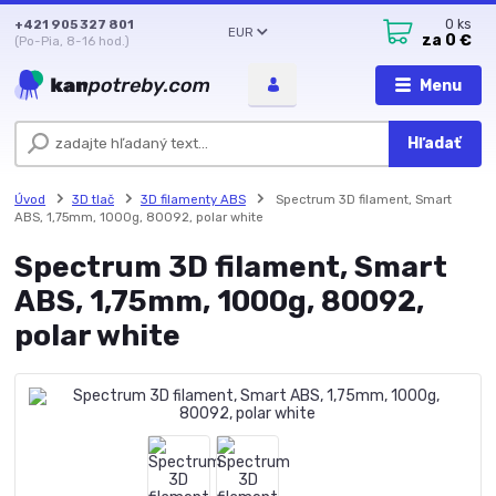
+421 905 327 801
0
ks
EUR
za
0 €
(Po-Pia, 8-16 hod.)
Menu
Hľadať
Úvod
3D tlač
3D filamenty ABS
Spectrum 3D filament, Smart
ABS, 1,75mm, 1000g, 80092, polar white
Spectrum 3D filament, Smart
ABS, 1,75mm, 1000g, 80092,
polar white