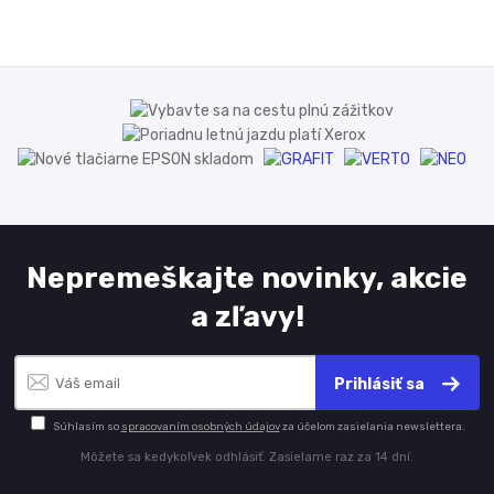
Nepremeškajte novinky, akcie
a zľavy!
Prihlásiť sa
Súhlasím so
spracovaním osobných údajov
za účelom zasielania newslettera.
Môžete sa kedykoľvek odhlásiť. Zasielame raz za 14 dní.