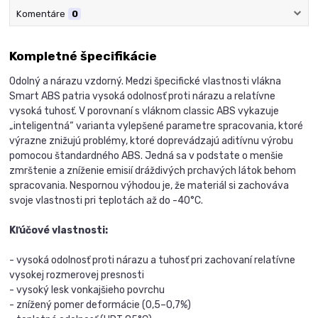
Komentáre
0
Kompletné špecifikácie
Odolný a nárazu vzdorný. Medzi špecifické vlastnosti vlákna
Smart ABS patria vysoká odolnosť proti nárazu a relatívne
vysoká tuhosť. V porovnaní s vláknom classic ABS vykazuje
„inteligentná“ varianta vylepšené parametre spracovania, ktoré
výrazne znižujú problémy, ktoré doprevádzajú aditívnu výrobu
pomocou štandardného ABS. Jedná sa v podstate o menšie
zmrštenie a zníženie emisií dráždivých prchavých látok behom
spracovania. Nespornou výhodou je, že materiál si zachováva
svoje vlastnosti pri teplotách až do -40°C.
Kľúčové vlastnosti:
- vysoká odolnosť proti nárazu a tuhosť pri zachovaní relatívne
vysokej rozmerovej presnosti
- vysoký lesk vonkajšieho povrchu
- znížený pomer deformácie (0,5–0,7%)