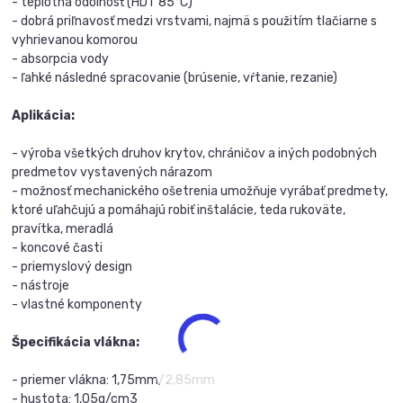
- teplotná odolnosť (HDT 85°C)
- dobrá priľnavosť medzi vrstvami, najmä s použitím tlačiarne s
vyhrievanou komorou
- absorpcia vody
- ľahké následné spracovanie (brúsenie, vŕtanie, rezanie)
Aplikácia:
- výroba všetkých druhov krytov, chráničov a iných podobných
predmetov vystavených nárazom
- možnosť mechanického ošetrenia umožňuje vyrábať predmety,
ktoré uľahčujú a pomáhajú robiť inštalácie, teda rukoväte,
pravítka, meradlá
- koncové časti
- priemyslový design
- nástroje
- vlastné komponenty
Špecifikácia vlákna:
- priemer vlákna: 1,75mm/2,85mm
- hustota: 1,05g/cm3