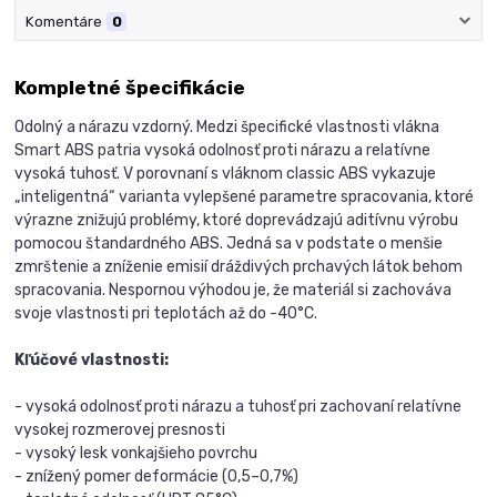
Komentáre
0
Kompletné špecifikácie
Odolný a nárazu vzdorný. Medzi špecifické vlastnosti vlákna
Smart ABS patria vysoká odolnosť proti nárazu a relatívne
vysoká tuhosť. V porovnaní s vláknom classic ABS vykazuje
„inteligentná“ varianta vylepšené parametre spracovania, ktoré
výrazne znižujú problémy, ktoré doprevádzajú aditívnu výrobu
pomocou štandardného ABS. Jedná sa v podstate o menšie
zmrštenie a zníženie emisií dráždivých prchavých látok behom
spracovania. Nespornou výhodou je, že materiál si zachováva
svoje vlastnosti pri teplotách až do -40°C.
Kľúčové vlastnosti:
- vysoká odolnosť proti nárazu a tuhosť pri zachovaní relatívne
vysokej rozmerovej presnosti
- vysoký lesk vonkajšieho povrchu
- znížený pomer deformácie (0,5–0,7%)