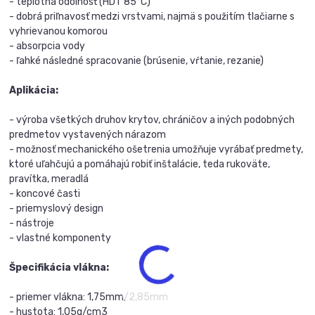
- teplotná odolnosť (HDT 85°C)
- dobrá priľnavosť medzi vrstvami, najmä s použitím tlačiarne s
vyhrievanou komorou
- absorpcia vody
- ľahké následné spracovanie (brúsenie, vŕtanie, rezanie)
Aplikácia:
- výroba všetkých druhov krytov, chráničov a iných podobných
predmetov vystavených nárazom
- možnosť mechanického ošetrenia umožňuje vyrábať predmety,
ktoré uľahčujú a pomáhajú robiť inštalácie, teda rukoväte,
pravítka, meradlá
- koncové časti
- priemyslový design
- nástroje
- vlastné komponenty
Špecifikácia vlákna:
- priemer vlákna: 1,75mm/2,85mm
- hustota: 1,05g/cm3