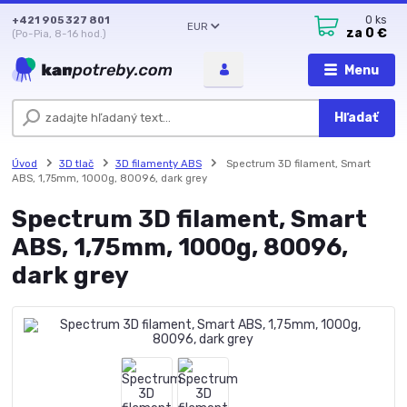
+421 905 327 801
0
ks
EUR
za
0 €
(Po-Pia, 8-16 hod.)
Menu
Hľadať
Úvod
3D tlač
3D filamenty ABS
Spectrum 3D filament, Smart
ABS, 1,75mm, 1000g, 80096, dark grey
Spectrum 3D filament, Smart
ABS, 1,75mm, 1000g, 80096,
dark grey