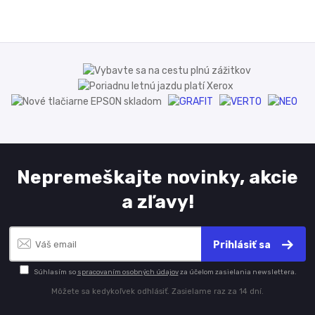
Nepremeškajte novinky, akcie
a zľavy!
Prihlásiť sa
Súhlasím so
spracovaním osobných údajov
za účelom zasielania newslettera.
Môžete sa kedykoľvek odhlásiť. Zasielame raz za 14 dní.