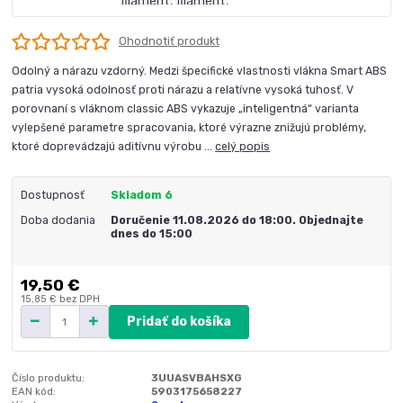
Ohodnotiť produkt
Odolný a nárazu vzdorný. Medzi špecifické vlastnosti vlákna Smart ABS
patria vysoká odolnosť proti nárazu a relatívne vysoká tuhosť. V
porovnaní s vláknom classic ABS vykazuje „inteligentná“ varianta
vylepšené parametre spracovania, ktoré výrazne znižujú problémy,
ktoré doprevádzajú aditívnu výrobu ...
celý popis
Dostupnosť
Skladom 6
Doba dodania
Doručenie 11.08.2026 do 18:00. Objednajte
dnes do 15:00
19,50 €
15,85 €
bez DPH
Pridať do košíka
Číslo produktu:
3UUASVBAHSXG
EAN kód:
5903175658227