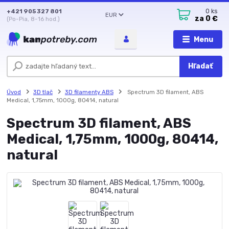
+421 905 327 801
0
ks
EUR
za
0 €
(Po-Pia, 8-16 hod.)
Menu
Hľadať
Úvod
3D tlač
3D filamenty ABS
Spectrum 3D filament, ABS
Medical, 1,75mm, 1000g, 80414, natural
Spectrum 3D filament, ABS
Medical, 1,75mm, 1000g, 80414,
natural