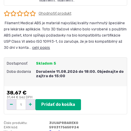
Ohodnotiť produkt
Filament Medical ABS je materiál najvyššej kvality navrhnutý špeciálne
pre lekárske aplikácie. Toto 3D tlačové vlákno bolo vyrobené s použitím
ABS peliet, ktoré spĺňajú požiadavky na bio kompatibilitu certifikácie
USP Class VI alebo ISO 10993-1, čo zaručuje, že je bio kompatibilný až
30 dní v konta...
celý popis
Dostupnosť
Skladom 5
Doba dodania
Doručenie 11.08.2026 do 18:00. Objednajte do
zajtra do 15:00
38,67 €
31,44 €
bez DPH
Pridať do košíka
Číslo produktu:
3UUAPRBAREXG
EAN kód:
5903175650924