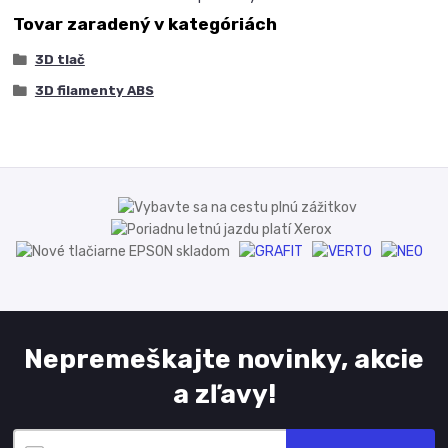
Tovar zaradený v kategóriách
3D tlač
3D filamenty ABS
Nepremeškajte novinky, akcie
a zľavy!