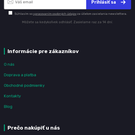
Prihlásiť sa
Súhlasím so
spracovaním osobných údajov
za účelom zasielania newslettera.
Môžete sa kedykoľvek odhlásiť. Zasielame raz za 14 dní.
Informácie pre zákazníkov
O nás
Doprava a platba
Obchodné podmienky
Kontakty
Blog
Prečo nakúpiť u nás