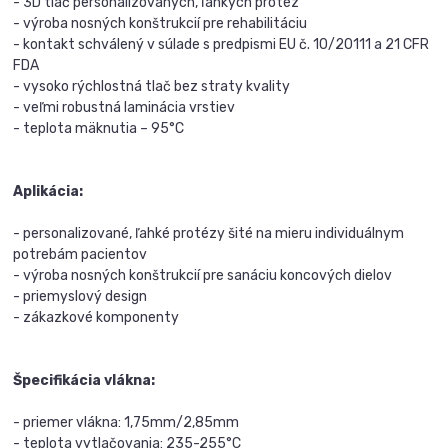
- 3D tlač personalizovaných, ľahkých protéz
- výroba nosných konštrukcií pre rehabilitáciu
- kontakt schválený v súlade s predpismi EU č. 10/20111 a 21 CFR
FDA
- vysoko rýchlostná tlač bez straty kvality
- veľmi robustná laminácia vrstiev
- teplota mäknutia – 95°C
Aplikácia:
- personalizované, ľahké protézy šité na mieru individuálnym
potrebám pacientov
- výroba nosných konštrukcií pre sanáciu koncových dielov
- priemyslový design
- zákazkové komponenty
Špecifikácia vlákna:
- priemer vlákna: 1,75mm/2,85mm
- teplota vytlačovania: 235-255°C