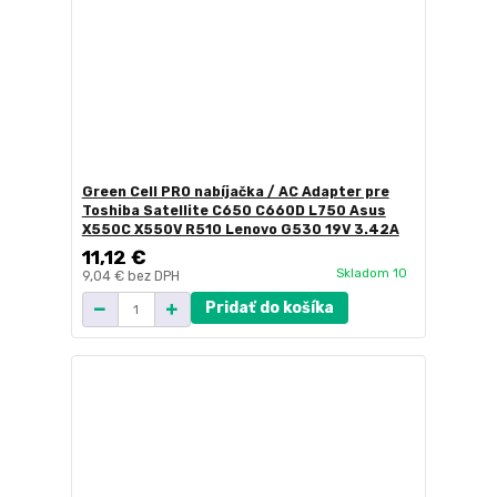
Green Cell PRO nabíjačka / AC Adapter pre
Toshiba Satellite C650 C660D L750 Asus
X550C X550V R510 Lenovo G530 19V 3.42A
11,12 €
Skladom 10
9,04 €
bez DPH
Pridať do košíka