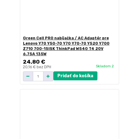
Green Cell PRO nabíjačka / AC Adaptér pre
Lenovo Y70 Y50-70 Y70 Y70-70 Y520 Y700
Z710 700-15ISK ThinkPad W540 T4 20V
6.75A 135W
24,80 €
Skladom 2
20,16 €
bez DPH
Pridať do košíka