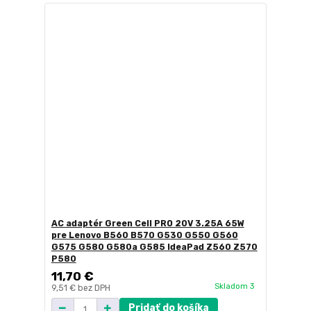
AC adaptér Green Cell PRO 20V 3.25A 65W
pre Lenovo B560 B570 G530 G550 G560
G575 G580 G580a G585 IdeaPad Z560 Z570
P580
11,70 €
Skladom 3
9,51 €
bez DPH
Pridať do košíka