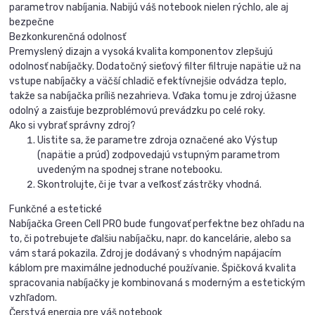
parametrov nabíjania. Nabijú váš notebook nielen rýchlo, ale aj
bezpečne
Bezkonkurenčná odolnosť
Premyslený dizajn a vysoká kvalita komponentov zlepšujú
odolnosť nabíjačky. Dodatočný sieťový filter filtruje napätie už na
vstupe nabíjačky a väčší chladič efektívnejšie odvádza teplo,
takže sa nabíjačka príliš nezahrieva. Vďaka tomu je zdroj úžasne
odolný a zaisťuje bezproblémovú prevádzku po celé roky.
Ako si vybrať správny zdroj?
Uistite sa, že parametre zdroja označené ako Výstup
(napätie a prúd) zodpovedajú vstupným parametrom
uvedeným na spodnej strane notebooku.
Skontrolujte, či je tvar a veľkosť zástrčky vhodná.
Funkčné a estetické
Nabíjačka Green Cell PRO bude fungovať perfektne bez ohľadu na
to, či potrebujete ďalšiu nabíjačku, napr. do kancelárie, alebo sa
vám stará pokazila. Zdroj je dodávaný s vhodným napájacím
káblom pre maximálne jednoduché používanie. Špičková kvalita
spracovania nabíjačky je kombinovaná s moderným a estetickým
vzhľadom.
Čerstvá energia pre váš notebook