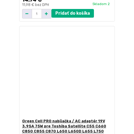
Skladom 2
11,98 €
bez DPH
Pridať do košíka
Green Cell PRO nabíjačka / AC adaptér 19V
3.95A 75W pre Toshiba Satellite C55 C660
C850 C855 C870 L650 L650D L655 L750