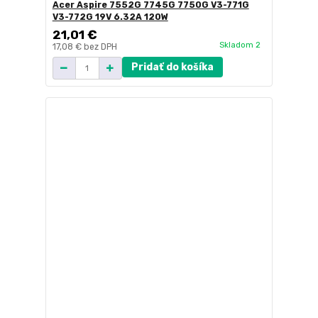
Acer Aspire 7552G 7745G 7750G V3-771G
V3-772G 19V 6.32A 120W
21,01 €
Skladom 2
17,08 €
bez DPH
Pridať do košíka