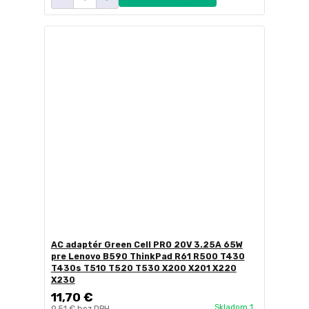
AC adaptér Green Cell PRO 20V 3.25A 65W
pre Lenovo B590 ThinkPad R61 R500 T430
T430s T510 T520 T530 X200 X201 X220
X230
11,70 €
Skladom 1