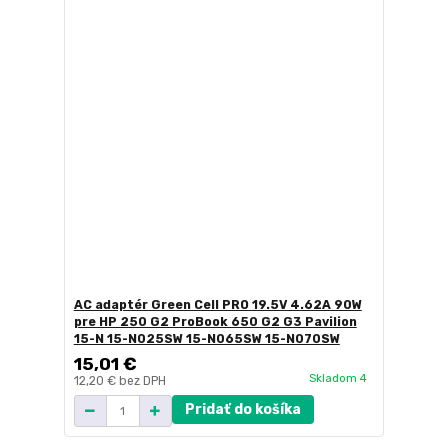
AC adaptér Green Cell PRO 19.5V 4.62A 90W
pre HP 250 G2 ProBook 650 G2 G3 Pavilion
15-N 15-N025SW 15-N065SW 15-N070SW
15,01 €
Skladom 4
12,20 €
bez DPH
Pridať do košíka