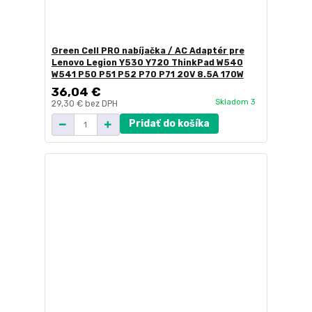
Green Cell PRO nabíjačka / AC Adaptér pre
Lenovo Legion Y530 Y720 ThinkPad W540
W541 P50 P51 P52 P70 P71 20V 8.5A 170W
36,04 €
Skladom 3
29,30 €
bez DPH
Pridať do košíka