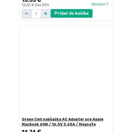
Skladom 7
12,63 €
bez DPH
Pridať do košíka
Green Cell nabíjačka AC Adapter pre Apple
Macbook 60W / 16.5V 3.65A / Magsafe
14,74 €