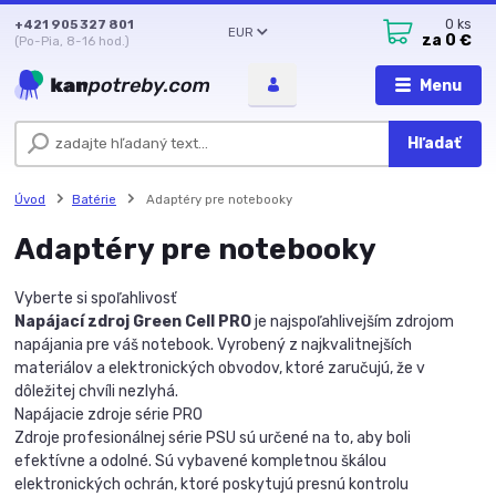
+421 905 327 801
0
ks
EUR
za
0 €
(Po-Pia, 8-16 hod.)
Menu
Hľadať
Úvod
Batérie
Adaptéry pre notebooky
Adaptéry pre notebooky
Vyberte si spoľahlivosť
Napájací zdroj Green Cell PRO
je najspoľahlivejším zdrojom
napájania pre váš notebook. Vyrobený z najkvalitnejších
materiálov a elektronických obvodov, ktoré zaručujú, že v
dôležitej chvíli nezlyhá.
Napájacie zdroje série PRO
Zdroje profesionálnej série PSU sú určené na to, aby boli
efektívne a odolné. Sú vybavené kompletnou škálou
elektronických ochrán, ktoré poskytujú presnú kontrolu