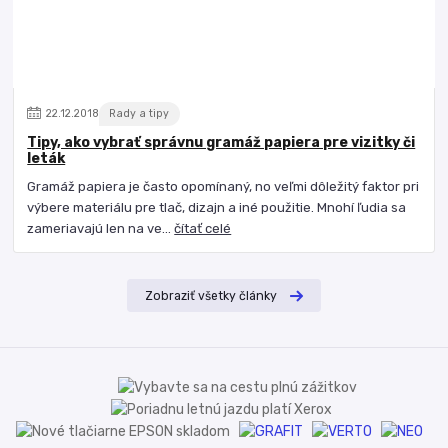
22
.
12
.
2018
Rady a tipy
Tipy, ako vybrať správnu gramáž papiera pre vizitky či
leták
Gramáž papiera je často opomínaný, no veľmi dôležitý faktor pri
výbere materiálu pre tlač, dizajn a iné použitie. Mnohí ľudia sa
zameriavajú len na ve...
čítať celé
Zobraziť všetky články