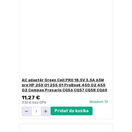
AC adaptér Green Cell PRO 18.5V 3.5A 65W
pre HP 250 G1 255 G1 ProBook 450 G2 455
G2 Compaq Presario CQ56 CQ57 CQ58 CQ60
11,27 €
Skladom 10
9,16 €
bez DPH
Pridať do košíka