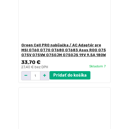
Green Cell PRO nabíjačka / AC Adaptér pre
MSI GT60 GT70 GT680 GT683 Asus ROG G75
G75V G75VW G750JM G750JS 19V 9.5A 180W
33,70 €
Skladom 7
27,40 €
bez DPH
Pridať do košíka