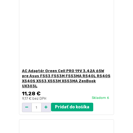
AC Adaptér Green Cell PRO 19V 3.42A 65W
pre Asus F553 F553M F553MA R540L R540S
X540S X553 X553M X553MA ZenBook
UX303L
11,28 €
Skladom 6
9,17 €
bez DPH
Pridať do košíka