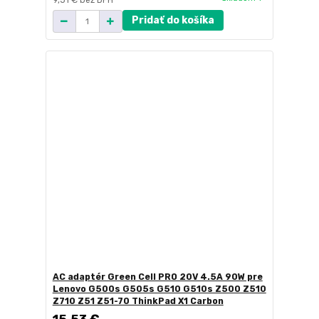
9,51 €
bez DPH
Pridať do košíka
AC adaptér Green Cell PRO 20V 4.5A 90W pre
Lenovo G500s G505s G510 G510s Z500 Z510
Z710 Z51 Z51-70 ThinkPad X1 Carbon
15,53 €