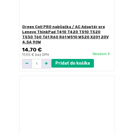
Green Cell PRO nabíjačka / AC Adaptér pre
Lenovo ThinkPad T410 T420 T510 T520
T530 T60 T61 R60 R61 W510 W520 X201 20V
4.5A 90W
14,70 €
Skladom 3
11,95 €
bez DPH
Pridať do košíka