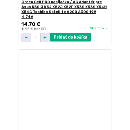
Green Cell PRO nabíjačka / AC Adaptér pre
Asus K50IJ K52 K52J K52F X53S K53S X54H
X54C Toshiba Satellite A200 A300 19V
4.74A
14,70 €
Skladom 5
11,95 €
bez DPH
Pridať do košíka