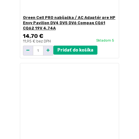
Green Cell PRO nabíjačka / AC Adaptér pre HP
Envy Pavilion DV4 DV5 DV6 Compaq CQ61
CQ62 19V 4.74A
14,70 €
Skladom 5
11,95 €
bez DPH
Pridať do košíka