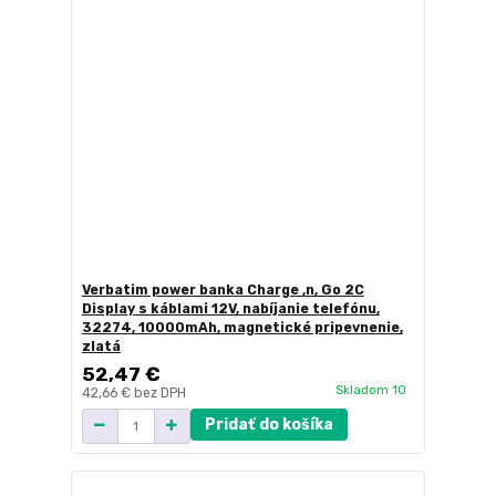
Verbatim power banka Charge ,n, Go 2C
Display s káblami 12V, nabíjanie telefónu,
32274, 10000mAh, magnetické pripevnenie,
zlatá
52,47 €
Skladom 10
42,66 €
bez DPH
Pridať do košíka