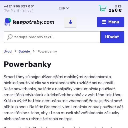
+421 905 327 801
0
ks
EUR
za
0 €
(Po-Pia, 8-16 hod.)
Menu
Hľadať
Úvod
Batérie
Powerbanky
Powerbanky
Smartfóny sú najpoužívanejšími mobilnými zariadeniami a
niektorí používatelia sa s nimi nedokážu rozlúčiť ani na chvíľu.
Naše powerbanky, batérie a nabíjačky vám umožnia používať
smartfón kedykoľvek a kdekoľvek bez obáv z vybitého telefónu.
Krátka výdrž batérie nemusí nutne znamenať, že sa jej životnosť
blíži ku koncu. Batérie Greencell vám umožnia znova používať váš
smartfón bez toho, aby ste sa museli obávať hľadania zásuvky
alebo práce v režime šetrenia energie.