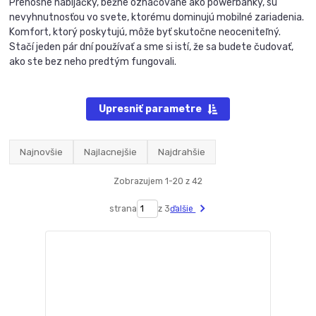
Prenosné nabíjačky, bežne označované ako powerbanky, sú
nevyhnutnosťou vo svete, ktorému dominujú mobilné zariadenia.
Komfort, ktorý poskytujú, môže byť skutočne neoceniteľný.
Stačí jeden pár dní používať a sme si istí, že sa budete čudovať,
ako ste bez neho predtým fungovali.
Upresniť parametre
Najnovšie
Najlacnejšie
Najdrahšie
Zobrazujem 1-20 z 42
strana
z 3
ďalšie