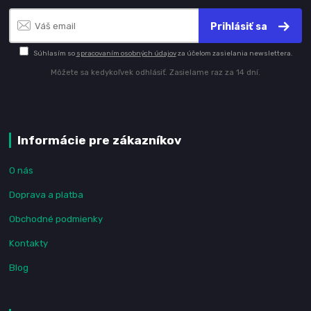
Prihlásiť sa
Súhlasím so
spracovaním osobných údajov
za účelom zasielania newslettera.
Môžete sa kedykoľvek odhlásiť. Zasielame raz za 14 dní.
Informácie pre zákazníkov
O nás
Doprava a platba
Obchodné podmienky
Kontakty
Blog