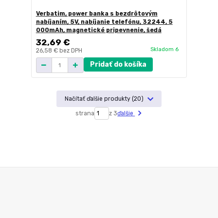
Verbatim, power banka s bezdrôtovým
nabíjaním, 5V, nabíjanie telefónu, 32244, 5
000mAh, magnetické pripevnenie, šedá
32,69 €
Skladom 6
26,58 €
bez DPH
Pridať do košíka
Načítať ďalšie produkty (20)
strana
z 3
ďalšie