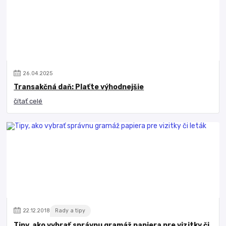
26
.
04
.
2025
Transakčná daň: Plaťte výhodnejšie
čítať celé
22
.
12
.
2018
Rady a tipy
Tipy, ako vybrať správnu gramáž papiera pre vizitky či