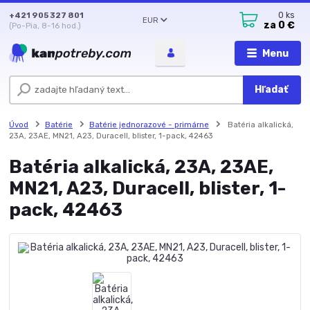
+421 905 327 801
0
ks
EUR
za
0 €
(Po-Pia, 8-16 hod.)
Menu
Hľadať
Úvod
Batérie
Batérie jednorazové - primárne
Batéria alkalická,
23A, 23AE, MN21, A23, Duracell, blister, 1-pack, 42463
Batéria alkalická, 23A, 23AE,
MN21, A23, Duracell, blister, 1-
pack, 42463