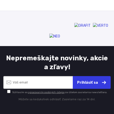
Nepremeškajte novinky, akcie
a zľavy!
Prihlásiť sa
Súhlasím so
spracovaním osobných údajov
za účelom zasielania newslettera.
Môžete sa kedykoľvek odhlásiť. Zasielame raz za 14 dní.