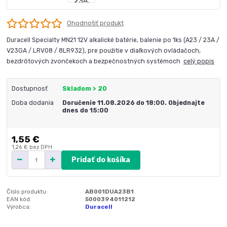
Ohodnotiť produkt
Duracell Specialty MN21 12V alkalické batérie, balenie po 1ks (A23 / 23A /
V23GA / LRV08 / 8LR932), pre použitie v diaľkových ovládačoch,
bezdrôtových zvončekoch a bezpečnostných systémoch
celý popis
Dostupnosť
Skladom > 20
Doba dodania
Doručenie 11.08.2026 do 18:00. Objednajte
dnes do 15:00
1,55 €
1,26 €
bez DPH
Pridať do košíka
Číslo produktu:
AB001DUA23B1
EAN kód:
5000394011212
Výrobca:
Duracell