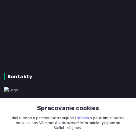
Kontakty
www.kanpotreby.com
Spracovanie cookies
+421 905 327 801
Náš e-shop a partneri potrebujú Váš
súhlas
s použitím súborov
(Po-Pia, 8-16 hod.)
cookies, aby Vám mohli zobrazovať informácie týkajúce sa
Vašich záujmov.
info@kanpotreby.com