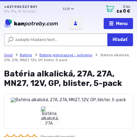
+421 905 327 801
0
ks
EUR
za
0 €
(Po-Pia, 8-16 hod.)
Menu
Hľadať
Úvod
Batérie
Batérie jednorazové - primárne
Batéria alkalická,
27A, 27A, MN27, 12V, GP, blister, 5-pack
Batéria alkalická, 27A, 27A,
MN27, 12V, GP, blister, 5-pack
Ohodnotiť produkt