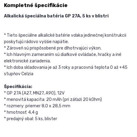
Kompletné špecifikácie
Alkalická špeciálna batéria GP 27A, 5 ks v blistri
* Tieto špeciálne alkalické batérie vďaka jedinečnej konštrukcii
poskytujú rádovo vyššie napätie.
* Zároveň sú prispôsobené pre dlhotrvajúci výkon.
* Ich hlavným zameraním sú diaľkové ovládače, hračky a iné
elektronické zariadenia.
* Ich doba skladovania je až 3 roky a pracovná teplota 0 až +45
stupňov Celzia
Špecifikácia:
* GP 27A (A27, MN27, A90), 12V
* menovitá kapacita: 20 mAh (pri záťaži 20 kOhm)
* rozmery: priemer 8,0 x 28,5 mm
* hmotnosť: 4,4 g
* predajný obal: 5 ks, blister