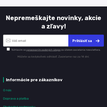
Nepremeškajte novinky, akcie
a zľavy!
Prihlásiť sa
Súhlasím so
spracovaním osobných údajov
za účelom zasielania newslettera.
Môžete sa kedykoľvek odhlásiť. Zasielame raz za 14 dní.
Informácie pre zákazníkov
O nás
Doprava a platba
Obchodné podmienky