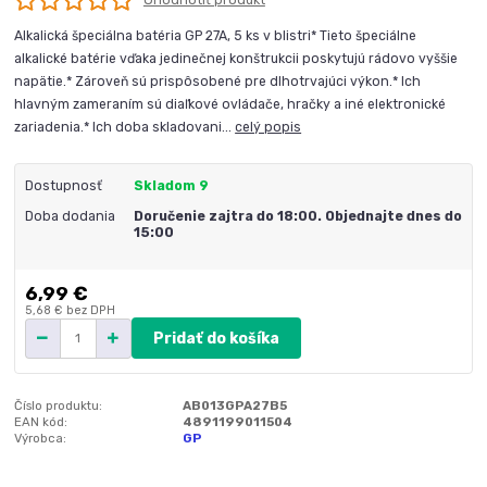
Alkalická špeciálna batéria GP 27A, 5 ks v blistri* Tieto špeciálne
alkalické batérie vďaka jedinečnej konštrukcii poskytujú rádovo vyššie
napätie.* Zároveň sú prispôsobené pre dlhotrvajúci výkon.* Ich
hlavným zameraním sú diaľkové ovládače, hračky a iné elektronické
zariadenia.* Ich doba skladovani...
celý popis
Dostupnosť
Skladom 9
Doba dodania
Doručenie zajtra do 18:00. Objednajte dnes do
15:00
6,99 €
5,68 €
bez DPH
Pridať do košíka
Číslo produktu:
AB013GPA27B5
EAN kód:
4891199011504
Výrobca:
GP