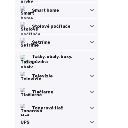
Smart home
Stolové počítače
Šetríme
Tašky, obaly, boxy,
púzdra
Televízie
Tlačiarne
Tonerová tlač
UPS