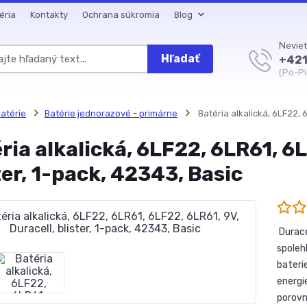
éria
Kontakty
Ochrana súkromia
Blog
Neviet
Hľadať
+421
(Po-Pi
atérie
Batérie jednorazové - primárne
Batéria alkalická, 6LF22, 6
ria alkalická, 6LF22, 6LR61, 6L
ter, 1-pack, 42343, Basic
Durace
spolehl
bateri
energie
porovn