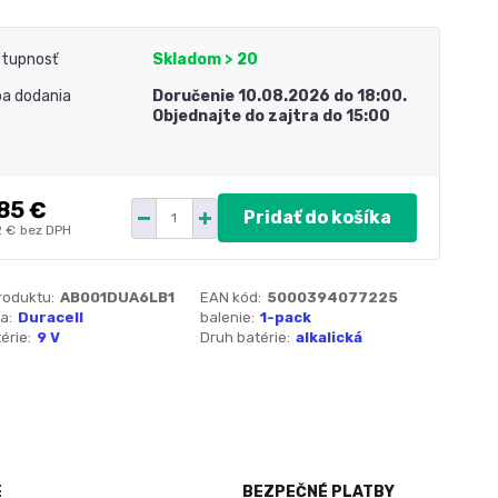
tupnosť
Skladom > 20
a dodania
Doručenie 10.08.2026 do 18:00.
Objednajte do zajtra do 15:00
85 €
Pridať do košíka
2 €
bez DPH
roduktu:
AB001DUA6LB1
EAN kód:
5000394077225
a:
Duracell
balenie:
1-pack
érie:
9 V
Druh batérie:
alkalická
E
BEZPEČNÉ PLATBY