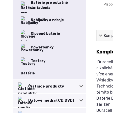
Batérie pre ostatné
Pri o
zariadenia
Nabíjačky a zdroje
Olovené batérie
Kompl
Powerbanky
Komple
Testery
Duracell
alkalick
Batérie
více ene
Výsledky
Technolo
Čistiace produkty
těmito b
Baterie 
Dátové média (CD,DVD)
zařízení
Duracell 