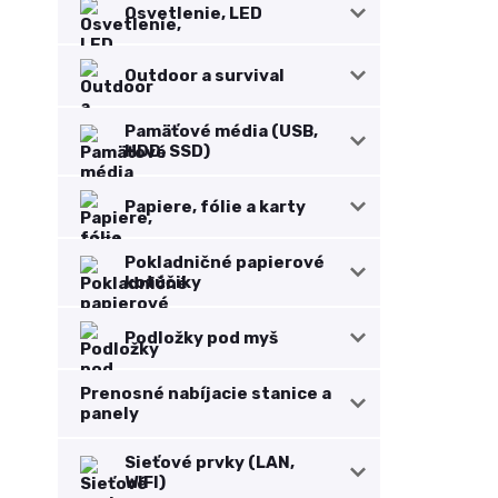
Osvetlenie, LED
Outdoor a survival
Pamäťové média (USB,
HDD, SSD)
Papiere, fólie a karty
Pokladničné papierové
kotúčiky
Podložky pod myš
Prenosné nabíjacie stanice a
panely
Sieťové prvky (LAN,
WIFI)