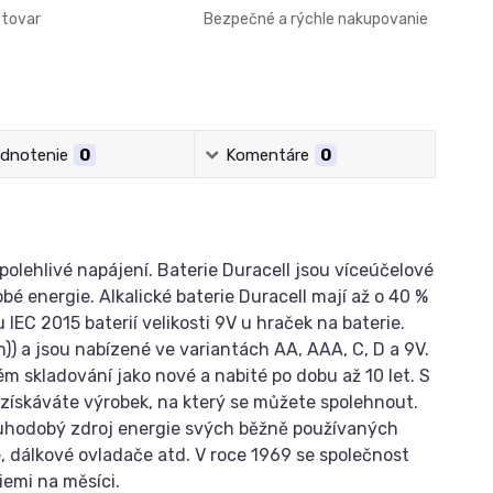
 tovar
Bezpečné a rýchle nakupovanie
dnotenie
0
Komentáre
0
polehlivé napájení. Baterie Duracell jsou víceúčelové
é energie. Alkalické baterie Duracell mají až o 40 %
 IEC 2015 baterií velikosti 9V u hraček na baterie.
h)) a jsou nabízené ve variantách AA, AAA, C, D a 9V.
m skladování jako nové a nabité po dobu až 10 let. S
e získáváte výrobek, na který se můžete spolehnout.
dlouhodobý zdroj energie svých běžně používaných
le, dálkové ovladače atd. V roce 1969 se společnost
riemi na měsíci.