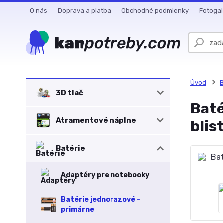
O nás
Doprava a platba
Obchodné podmienky
Fotogal
Úvod
B
3D tlač
Baté
Atramentové náplne
blis
Batérie
Adaptéry pre notebooky
Batérie jednorazové -
primárne