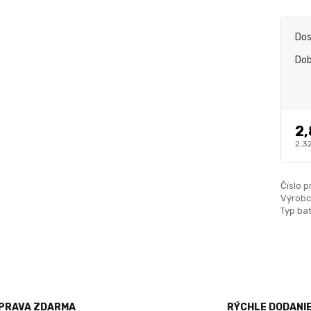
Dos
Dob
2,
2,3
Číslo p
Výrobc
Typ bat
PRAVA ZDARMA
RÝCHLE DODANI