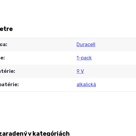
etre
ca
Duracell
ie
1-pack
atérie
9 V
batérie
alkalická
zaradený v kategóriách