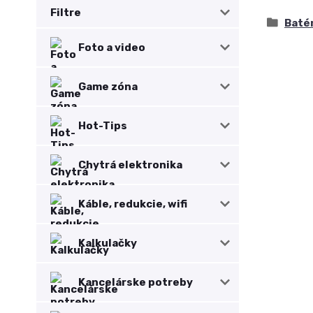
Filtre
Baté
Foto a video
Game zóna
Hot-Tips
Chytrá elektronika
Káble, redukcie, wifi
Kalkulačky
Kancelárske potreby