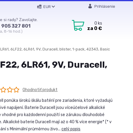
Prihlásenie
EUR
e si rady? Zavolajte.
0
ks
 905 327 801
za
0 €
a, 8-16 hod.)
LR61, 6LF22, 6LR61, 9V, Duracell, blister, 1-pack, 42343, Basic
F22, 6LR61, 9V, Duracell,
Ohodnotiť produkt
ll ponúka širokú škálu batérií pre zariadenia, ktoré vyžadujú
ivé napájení. Baterie Duracell jsou víceúčelové alkalické
e vhodné pro každodenní použití se zárukou dlouhodobé
. Alkalické baterie Duracell mají až o 40 % více energie* (* v
ání s Minimální průměrnou živo...
celý popis