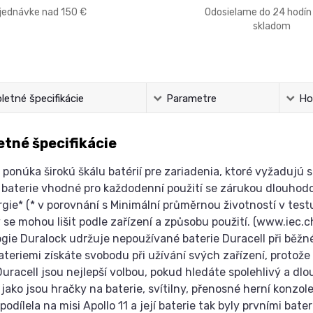
bjednávke nad 150 €
Odosielame do 24 hodín
skladom
etné špecifikácie
Parametre
Ho
tné špecifikácie
 ponúka širokú škálu batérií pre zariadenia, ktoré vyžadujú s
é baterie vhodné pro každodenní použití se zárukou dlouhodob
rgie* (* v porovnání s Minimální průměrnou životností v testu
 se mohou lišit podle zařízení a způsobu použití. (www.iec.c
gie Duralock udržuje nepoužívané baterie Duracell při běžné
ateriemi získáte svobodu při užívání svých zařízení, protož
Duracell jsou nejlepší volbou, pokud hledáte spolehlivý a 
, jako jsou hračky na baterie, svítilny, přenosné herní konzo
podílela na misi Apollo 11 a její baterie tak byly prvními bate