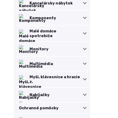
Kancelársky nábytok
Komponenty
Malé domáce
spotrebiče
Monitory
Multimédia
Myši, klávesnice a hracie
z.
Nabíjačky
Ochranné pomôcky