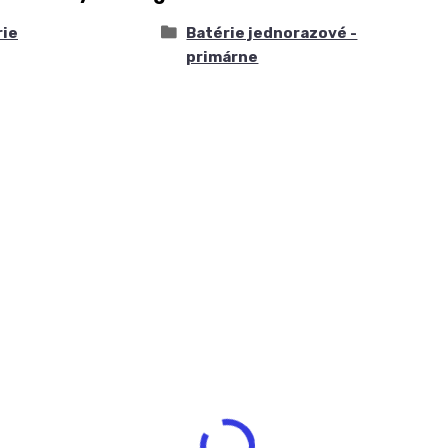
rie
Batérie jednorazové -
primárne