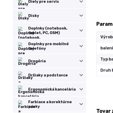
Diely pre servis
Disky
Param
Doplnky (notebook,
tablet, PC, GSM)
Výrob
Doplnky pre mobilné
balen
telefóny
Typ b
Drogéria
Druh 
Držiaky a podstavce
Ergonomická kancelária
Farbiace a korektúrne
pásky
Tovar 