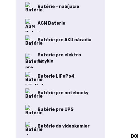
Batérie - nabíjacie
AGM Baterie
Batérie pre AKU náradia
Baterie pre elektro
bicykle
Baterie LiFePo4
Batérie pre notebooky
Batérie pre UPS
Batérie do videokamier
DO