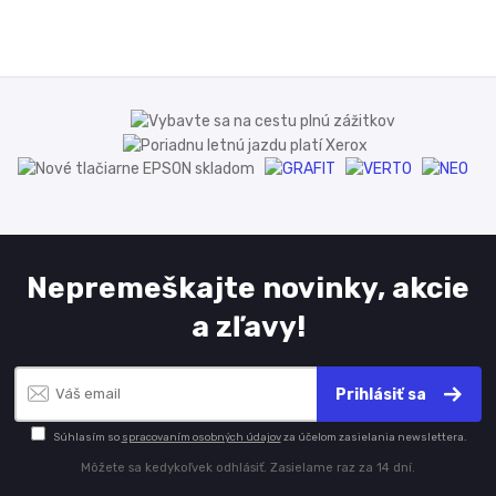
Nepremeškajte novinky, akcie
a zľavy!
Prihlásiť sa
Súhlasím so
spracovaním osobných údajov
za účelom zasielania newslettera.
Môžete sa kedykoľvek odhlásiť. Zasielame raz za 14 dní.