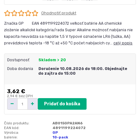
Ohodnotiť produkt
Značka GP EAN 4891199224072 veľkosť batérie AA chemické
zloženie alkalické kategória/rada Super Alkaline možnosť nabíjania nie
kapacita neuvádza sa napätie 1,5 V typové označenie LR6 (tužka, AA)
prevádzková teplota -18 °C až +50 °C počet nabíjacích cy...
celý popis
Dostupnosť
Skladom > 20
Doba dodania
Doručenie 10.08.2026 do 18:00. Objednajte
do zajtra do 15:00
3,62 €
2,94 €
bez DPH
Pridať do košíka
Číslo produktu:
AB015GPA2AN6
EAN kód:
4891199224072
Výrobca:
GP
balenie:
10-pack