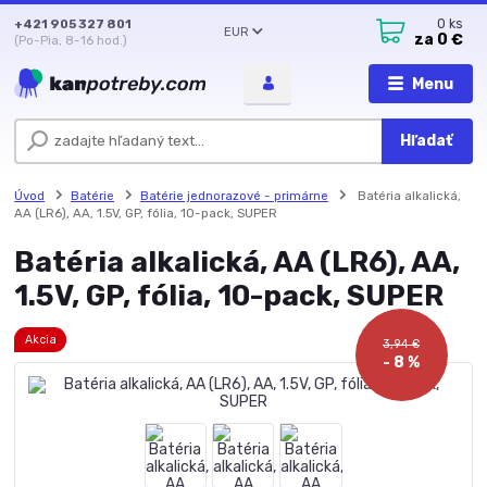
+421 905 327 801
0
ks
EUR
za
0 €
(Po-Pia, 8-16 hod.)
Menu
Hľadať
Úvod
Batérie
Batérie jednorazové - primárne
Batéria alkalická,
AA (LR6), AA, 1.5V, GP, fólia, 10-pack, SUPER
Batéria alkalická, AA (LR6), AA,
1.5V, GP, fólia, 10-pack, SUPER
Akcia
3,94 €
- 8 %