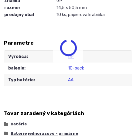
značka
GP
rozmer
14,5 × 50,5 mm
predajný obal
10 ks, papierová krabička
Parametre
Výrobca
GP
balenie
10-pack
Typ batérie
AA
Tovar zaradený v kategóriách
Batérie
Batérie jednorazové - primárne