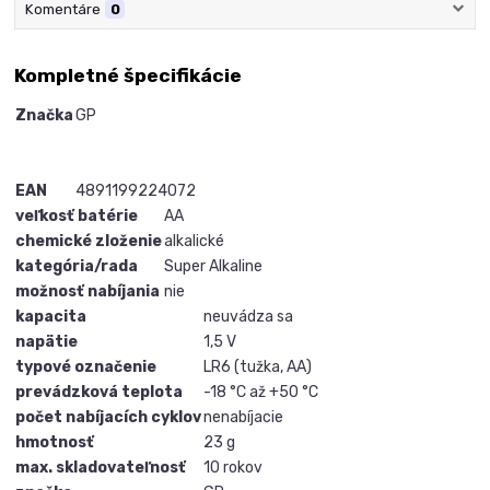
Komentáre
0
Kompletné špecifikácie
Značka
GP
EAN
4891199224072
veľkosť batérie
AA
chemické zloženie
alkalické
kategória/rada
Super Alkaline
možnosť nabíjania
nie
kapacita
neuvádza sa
napätie
1,5 V
typové označenie
LR6 (tužka, AA)
prevádzková teplota
-18 °C až +50 °C
počet nabíjacích cyklov
nenabíjacie
hmotnosť
23 g
max. skladovateľnosť
10 rokov