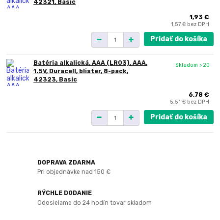
42321, Basic
1,93 €
1,57 €
bez DPH
Pridať do košíka
Batéria alkalická, AAA (LR03), AAA,
Skladom > 20
1.5V, Duracell, blister, 8-pack,
42323, Basic
6,78 €
5,51 €
bez DPH
Pridať do košíka
DOPRAVA ZDARMA
Pri objednávke nad 150 €
RÝCHLE DODANIE
Odosielame do 24 hodín tovar skladom