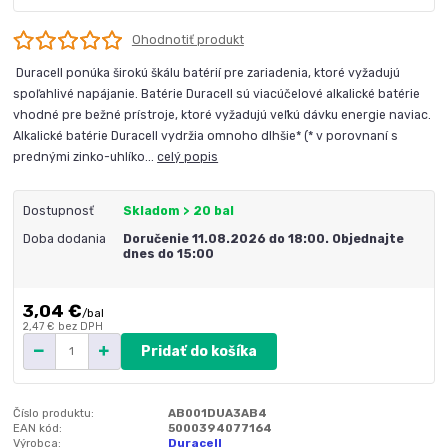
Ohodnotiť produkt
Duracell ponúka širokú škálu batérií pre zariadenia, ktoré vyžadujú
spoľahlivé napájanie. Batérie Duracell sú viacúčelové alkalické batérie
vhodné pre bežné prístroje, ktoré vyžadujú veľkú dávku energie naviac.
Alkalické batérie Duracell vydržia omnoho dlhšie* (* v porovnaní s
prednými zinko-uhlíko...
celý popis
Dostupnosť
Skladom > 20 bal
Doba dodania
Doručenie 11.08.2026 do 18:00. Objednajte
dnes do 15:00
3,04 €
/
bal
2,47 €
bez DPH
Pridať do košíka
Číslo produktu:
AB001DUA3AB4
EAN kód:
5000394077164
Výrobca:
Duracell