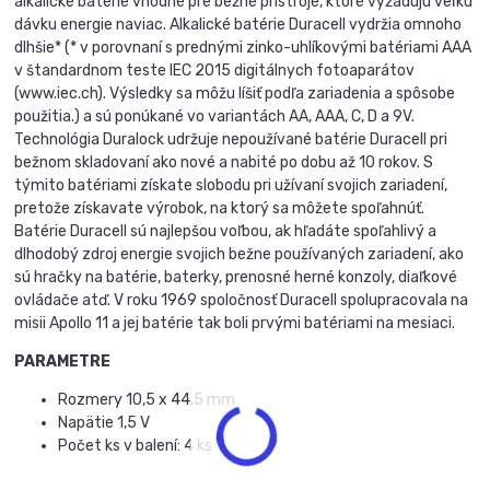
alkalické batérie vhodné pre bežné prístroje, ktoré vyžadujú veľkú
dávku energie naviac. Alkalické batérie Duracell vydržia omnoho
dlhšie* (* v porovnaní s prednými zinko-uhlíkovými batériami AAA
v štandardnom teste IEC 2015 digitálnych fotoaparátov
(www.iec.ch). Výsledky sa môžu líšiť podľa zariadenia a spôsobe
použitia.) a sú ponúkané vo variantách AA, AAA, C, D a 9V.
Technológia Duralock udržuje nepoužívané batérie Duracell pri
bežnom skladovaní ako nové a nabité po dobu až 10 rokov. S
týmito batériami získate slobodu pri užívaní svojich zariadení,
pretože získavate výrobok, na ktorý sa môžete spoľahnúť.
Batérie Duracell sú najlepšou voľbou, ak hľadáte spoľahlivý a
dlhodobý zdroj energie svojich bežne používaných zariadení, ako
sú hračky na batérie, baterky, prenosné herné konzoly, diaľkové
ovládače atď. V roku 1969 spoločnosť Duracell spolupracovala na
misii Apollo 11 a jej batérie tak boli prvými batériami na mesiaci.
PARAMETRE
Rozmery 10,5 x 44,5 mm
Napätie 1,5 V
Počet ks v balení: 4 ks