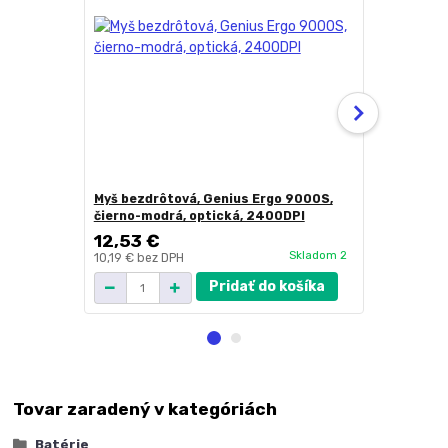
Myš bezdrôtová, Genius Ergo 9000S,
Myš bezdrôt
čierno-modrá, optická, 2400DPI
optická, 1
12,53 €
19,07 €
Skladom 2
10,19 €
bez DPH
15,50 €
bez 
Pridať do košíka
Tovar zaradený v kategóriách
Batérie