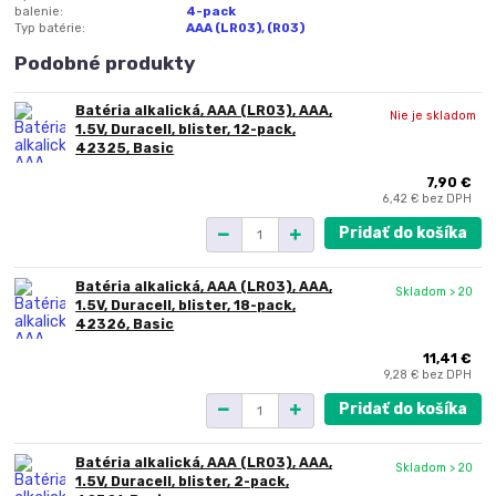
balenie:
4-pack
Typ batérie:
AAA (LR03), (R03)
Podobné produkty
Batéria alkalická, AAA (LR03), AAA,
Nie je skladom
1.5V, Duracell, blister, 12-pack,
42325, Basic
7,90 €
6,42 €
bez DPH
Pridať do košíka
Batéria alkalická, AAA (LR03), AAA,
Skladom > 20
1.5V, Duracell, blister, 18-pack,
42326, Basic
11,41 €
9,28 €
bez DPH
Pridať do košíka
Batéria alkalická, AAA (LR03), AAA,
Skladom > 20
1.5V, Duracell, blister, 2-pack,