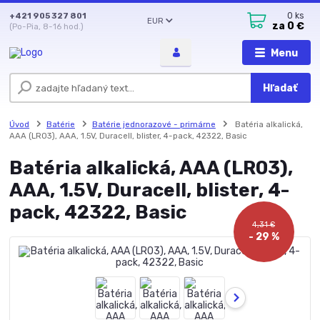
+421 905 327 801
0
ks
EUR
za
0 €
(Po-Pia, 8-16 hod.)
Menu
Hľadať
Úvod
Batérie
Batérie jednorazové - primárne
Batéria alkalická,
AAA (LR03), AAA, 1.5V, Duracell, blister, 4-pack, 42322, Basic
Batéria alkalická, AAA (LR03),
AAA, 1.5V, Duracell, blister, 4-
pack, 42322, Basic
4,31 €
- 29 %