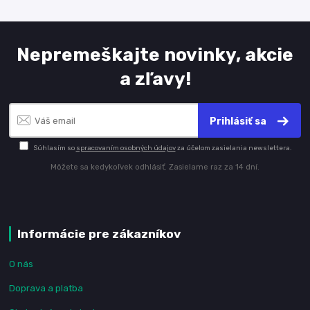
Nepremeškajte novinky, akcie
a zľavy!
Prihlásiť sa
Súhlasím so
spracovaním osobných údajov
za účelom zasielania newslettera.
Môžete sa kedykoľvek odhlásiť. Zasielame raz za 14 dní.
Informácie pre zákazníkov
O nás
Doprava a platba