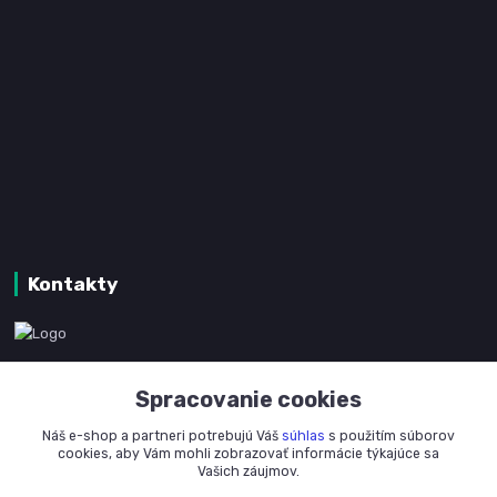
Kontakty
www.kanpotreby.com
Spracovanie cookies
+421 905 327 801
Náš e-shop a partneri potrebujú Váš
súhlas
s použitím súborov
(Po-Pia, 8-16 hod.)
cookies, aby Vám mohli zobrazovať informácie týkajúce sa
Vašich záujmov.
info@kanpotreby.com