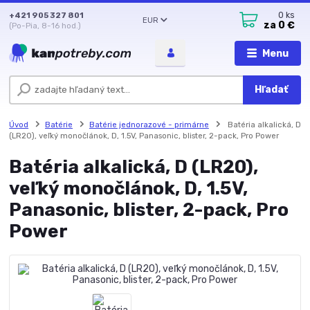
+421 905 327 801
0
ks
EUR
za
0 €
(Po-Pia, 8-16 hod.)
Menu
Hľadať
Úvod
Batérie
Batérie jednorazové - primárne
Batéria alkalická, D
(LR20), veľký monočlánok, D, 1.5V, Panasonic, blister, 2-pack, Pro Power
Batéria alkalická, D (LR20),
veľký monočlánok, D, 1.5V,
Panasonic, blister, 2-pack, Pro
Power