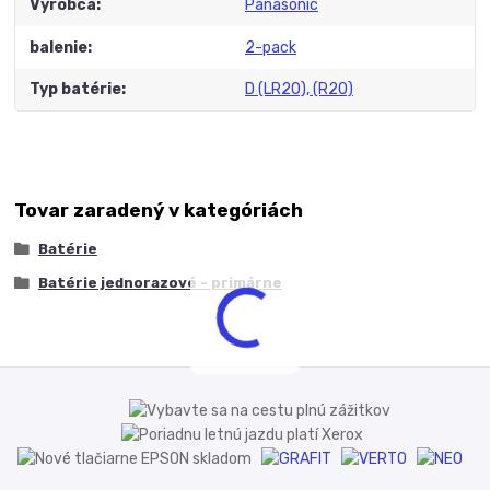
Výrobca
Panasonic
balenie
2-pack
Typ batérie
D (LR20), (R20)
Tovar zaradený v kategóriách
Batérie
Batérie jednorazové - primárne