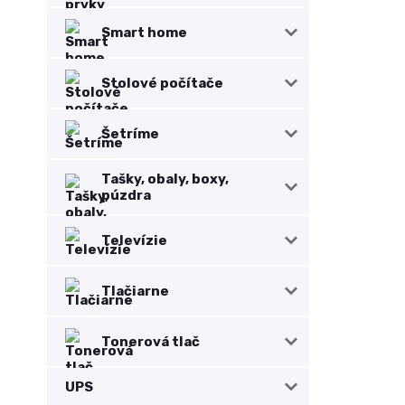
Smart home
Stolové počítače
Šetríme
Tašky, obaly, boxy,
púzdra
Televízie
Tlačiarne
Tonerová tlač
UPS