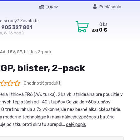
Prihlásenie
EUR
e si rady? Zavolajte.
0
ks
 905 327 801
za
0 €
a, 8-16 hod.)
AA, 1.5V, GP, blister, 2-pack
 GP, blister, 2-pack
Ohodnotiť produkt
ria lithiová FR6 (AA, tužka), 2 ks vblistriIdeálna pre použitie v
nych teplotách od -40 stupňov Celzia do +60stupňov
. O tretinu ľahšia a 7x výkonnejšie než bežné alkalickébatérie.
a moderné technológie k maximálnejbezpečnosti batérie
je poistku proti skratu aprepól...
celý popis