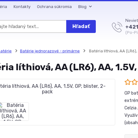
éria
Kontakty
Ochrana súkromia
Blog
Neviet
Hľadať
+421
(Po-Pi
atérie
Batérie jednorazové - primárne
Batéria líthiová, AA (LR6), 
ria líthiová, AA (LR6), AA, 1.5V,
GP baté
extrém
Celzia 
Využív
(obsahu