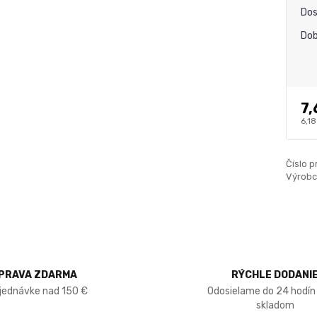
Dos
Dob
7,
6,18
Číslo p
Výrobc
PRAVA ZDARMA
RÝCHLE DODANI
bjednávke nad 150 €
Odosielame do 24 hodín
skladom