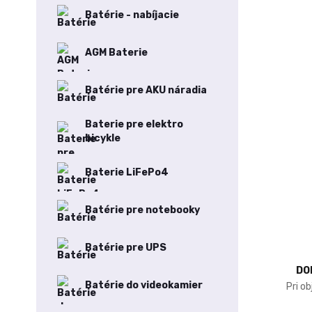
Batérie - nabíjacie
AGM Baterie
Batérie pre AKU náradia
Baterie pre elektro
bicykle
Baterie LiFePo4
Batérie pre notebooky
Batérie pre UPS
DO
Batérie do videokamier
Pri o