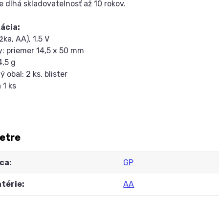
 dlhá skladovatelnosť až 10 rokov.
ácia:
žka, AA), 1,5 V
y: priemer 14,5 x 50 mm
4,5 g
ý obal: 2 ks, blister
a 1 ks
etre
ca
GP
atérie
AA