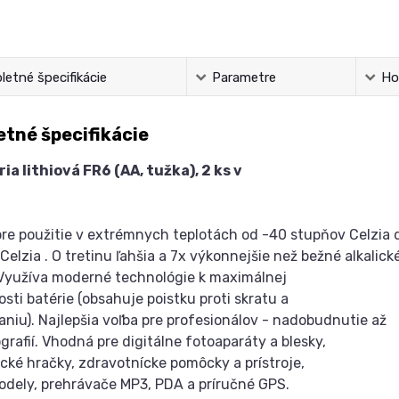
etné špecifikácie
Parametre
Ho
tné špecifikácie
ia lithiová FR6 (AA, tužka), 2 ks v
pre použitie v extrémnych teplotách od -40 stupňov Celzia
Celzia . O tretinu ľahšia a 7x výkonnejšie než bežné alkalick
 Využíva moderné technológie k maximálnej
sti batérie (obsahuje poistku proti skratu a
aniu). Najlepšia voľba pre profesionálov - nadobudnutie až
grafií. Vhodná pre digitálne fotoaparáty a blesky,
ické hračky, zdravotnícke pomôcky a prístroje,
dely, prehrávače MP3, PDA a príručné GPS.