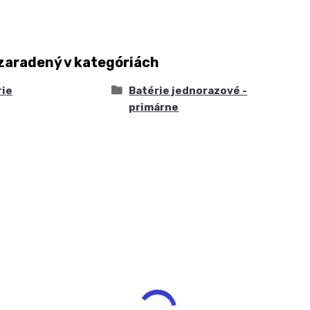
zaradený v kategóriách
rie
Batérie jednorazové -
primárne