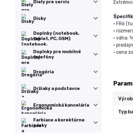
Diely pre servis
Extrémne
Špecifik
Disky
• FR6 (tu
• rozmer
Doplnky (notebook,
• váha: 1
tablet, PC, GSM)
• predajn
Doplnky pre mobilné
• cena z
telefóny
Drogéria
Param
Držiaky a podstavce
Výrob
Ergonomická kancelária
Typ b
Farbiace a korektúrne
pásky