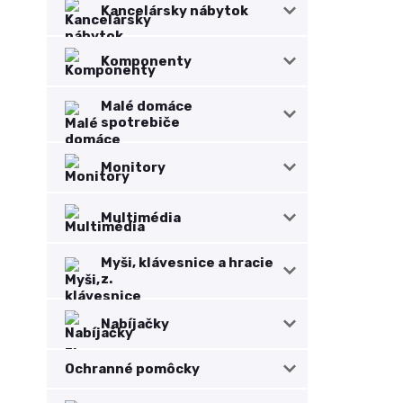
Kancelársky nábytok
Komponenty
Malé domáce
spotrebiče
Monitory
Multimédia
Myši, klávesnice a hracie
z.
Nabíjačky
Ochranné pomôcky