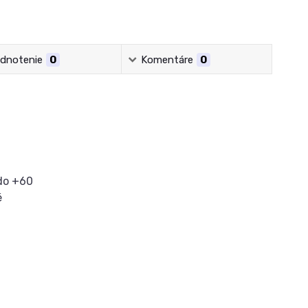
dnotenie
0
Komentáre
0
 do +60
é