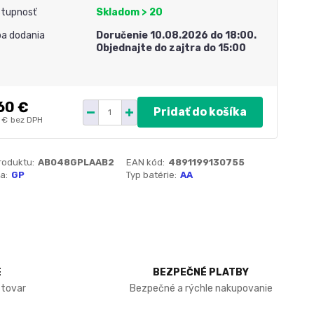
tupnosť
Skladom > 20
a dodania
Doručenie 10.08.2026 do 18:00.
Objednajte do zajtra do 15:00
60 €
Pridať do košíka
 €
bez DPH
roduktu:
AB048GPLAAB2
EAN kód:
4891199130755
a:
GP
Typ batérie:
AA
E
BEZPEČNÉ PLATBY
 tovar
Bezpečné a rýchle nakupovanie