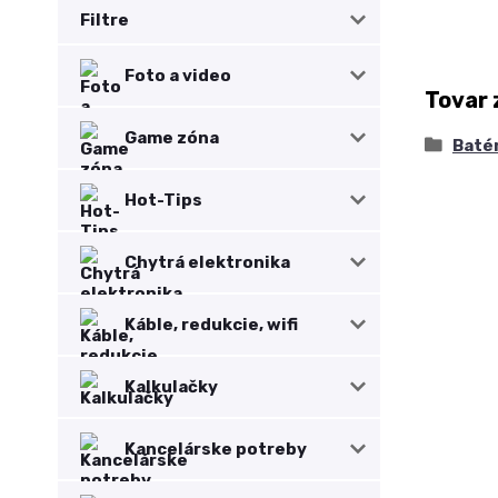
Filtre
Foto a video
Tovar 
Game zóna
Baté
Hot-Tips
Chytrá elektronika
Káble, redukcie, wifi
Kalkulačky
Kancelárske potreby