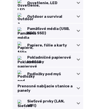
Osvetlenie, LED
Outdoor a survival
Pamäťové média (USB,
HDD, SSD)
Papiere, fólie a karty
Pokladničné papierové
kotúčiky
Podložky pod myš
Prenosné nabíjacie stanice a
panely
Sieťové prvky (LAN,
WIFI)