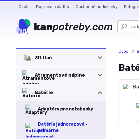
O nás
Doprava a platba
Obchodné podmienky
Fotogal
Úvod
B
3D tlač
Baté
Atramentové náplne
Batérie
Adaptéry pre notebooky
Batérie jednorazové -
primárne