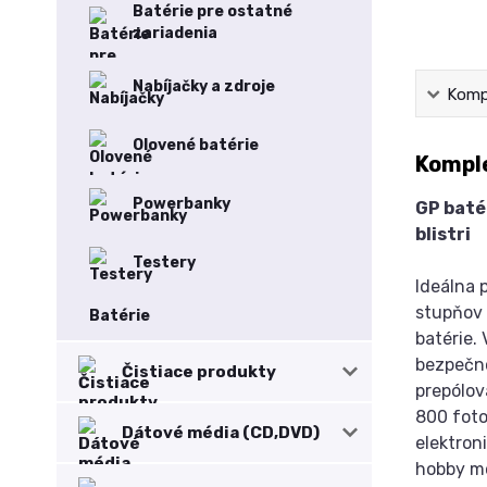
Batérie pre ostatné
zariadenia
Nabíjačky a zdroje
Kompl
Olovené batérie
Komple
Powerbanky
GP batér
blistri
Testery
Ideálna 
stupňov 
Batérie
batérie.
bezpečno
Čistiace produkty
prepólov
800 foto
Dátové média (CD,DVD)
elektron
hobby mo