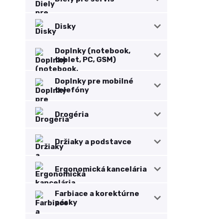
Disky
Doplnky (notebook,
tablet, PC, GSM)
Doplnky pre mobilné
telefóny
Drogéria
Držiaky a podstavce
Ergonomická kancelária
Farbiace a korektúrne
pásky