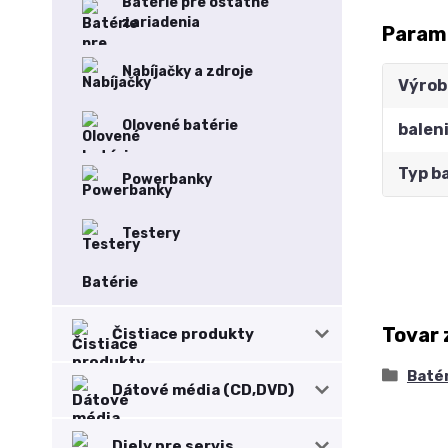
Batérie pre ostatné
zariadenia
Param
Nabíjačky a zdroje
Výrob
Olovené batérie
balen
Typ b
Powerbanky
Testery
Batérie
Tovar 
Čistiace produkty
Baté
Dátové média (CD,DVD)
Diely pre servis