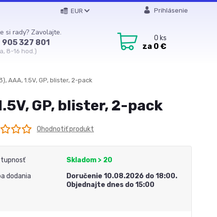
Prihlásenie
EUR
e si rady? Zavolajte.
0
ks
 905 327 801
za
0 €
a, 8-16 hod.)
), AAA, 1.5V, GP, blister, 2-pack
.5V, GP, blister, 2-pack
Ohodnotiť produkt
tupnosť
Skladom > 20
a dodania
Doručenie 10.08.2026 do 18:00.
Objednajte dnes do 15:00