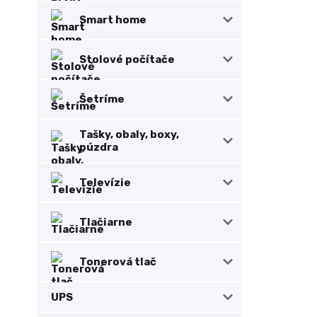
Smart home
Stolové počítače
Šetríme
Tašky, obaly, boxy,
púzdra
Televízie
Tlačiarne
Tonerová tlač
UPS