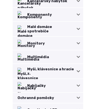
Kancelársky nábytok
Komponenty
Malé domáce
spotrebiče
Monitory
Multimédia
Myši, klávesnice a hracie
z.
Nabíjačky
Ochranné pomôcky