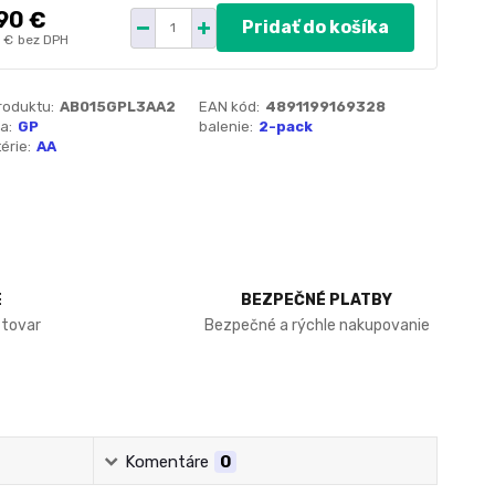
90 €
Pridať do košíka
1 €
bez DPH
roduktu:
AB015GPL3AA2
EAN kód:
4891199169328
a:
GP
balenie:
2-pack
érie:
AA
E
BEZPEČNÉ PLATBY
 tovar
Bezpečné a rýchle nakupovanie
Komentáre
0