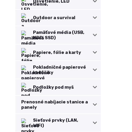
Osvetlenie, LED
Outdoor a survival
Pamäťové média (USB,
HDD, SSD)
Papiere, fólie a karty
Pokladničné papierové
kotúčiky
Podložky pod myš
Prenosné nabíjacie stanice a
panely
Sieťové prvky (LAN,
WIFI)