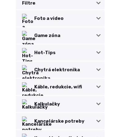
Filtre
Foto a video
Game zóna
Hot-Tips
Chytrá elektronika
Káble, redukcie, wifi
Kalkulačky
Kancelárske potreby