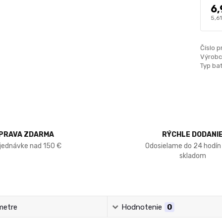
6,
5,6
Číslo p
Výrobc
Typ bat
PRAVA ZDARMA
RÝCHLE DODANI
bjednávke nad 150 €
Odosielame do 24 hodín
skladom
metre
Hodnotenie
0