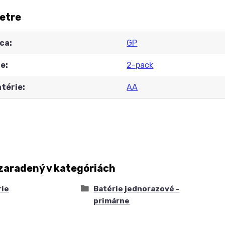
etre
ca
GP
ie
2-pack
atérie
AA
zaradený v kategóriách
rie
Batérie jednorazové -
primárne