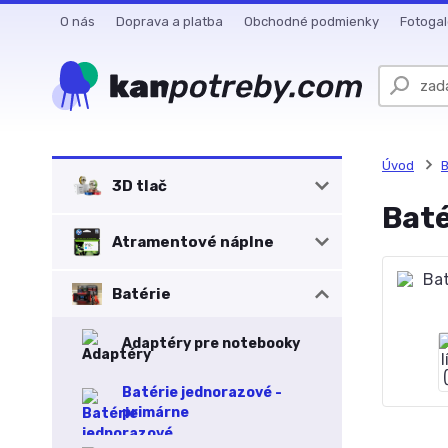
O nás
Doprava a platba
Obchodné podmienky
Fotogal
Úvod
B
3D tlač
Baté
Atramentové náplne
Batérie
Adaptéry pre notebooky
Batérie jednorazové -
primárne