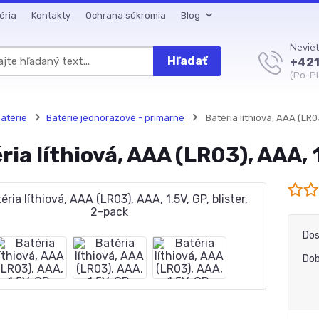
éria
Kontakty
Ochrana súkromia
Blog
Neviet
Hľadať
+421
(Po-Pi
atérie
Batérie jednorazové - primárne
Batéria líthiová, AAA (LR03
ria líthiová, AAA (LR03), AAA, 1
Dos
Dob