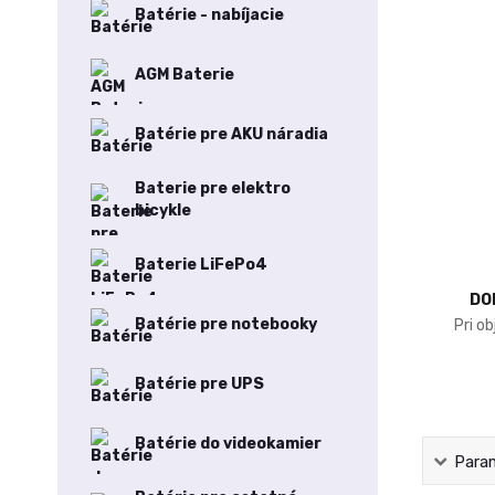
Batérie - nabíjacie
AGM Baterie
Batérie pre AKU náradia
Baterie pre elektro
bicykle
Baterie LiFePo4
DO
Batérie pre notebooky
Pri o
Batérie pre UPS
Batérie do videokamier
Para