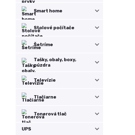
Smart home
Stolové počítače
Šetríme
Tašky, obaly, boxy,
púzdra
Televízie
Tlačiarne
Tonerová tlač
UPS