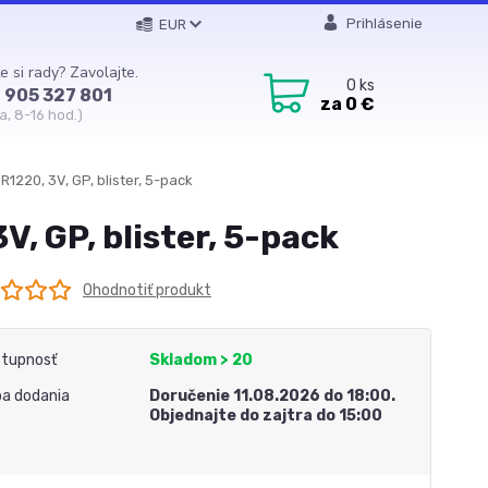
Prihlásenie
EUR
e si rady? Zavolajte.
0
ks
 905 327 801
za
0 €
a, 8-16 hod.)
R1220, 3V, GP, blister, 5-pack
V, GP, blister, 5-pack
Ohodnotiť produkt
tupnosť
Skladom > 20
a dodania
Doručenie 11.08.2026 do 18:00.
Objednajte do zajtra do 15:00