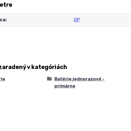
etre
ca
GP
zaradený v kategóriách
rie
Batérie jednorazové -
primárne