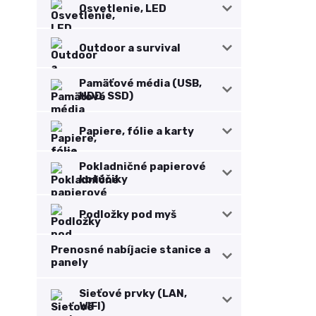
Osvetlenie, LED
Outdoor a survival
Pamäťové média (USB,
HDD, SSD)
Papiere, fólie a karty
Pokladničné papierové
kotúčiky
Podložky pod myš
Prenosné nabíjacie stanice a
panely
Sieťové prvky (LAN,
WIFI)