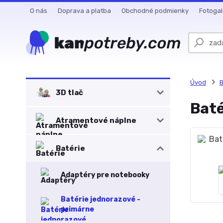
O nás
Doprava a platba
Obchodné podmienky
Fotogal
Úvod
B
3D tlač
Baté
Atramentové náplne
Batérie
Adaptéry pre notebooky
Batérie jednorazové -
primárne