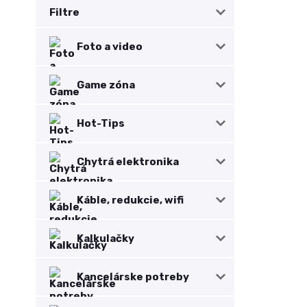
Filtre
Foto a video
Game zóna
Hot-Tips
Chytrá elektronika
Káble, redukcie, wifi
Kalkulačky
Kancelárske potreby