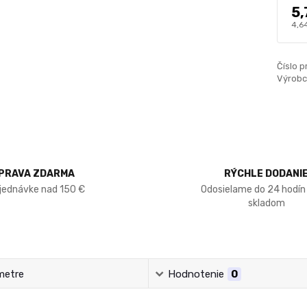
5,
4,6
Číslo p
Výrobc
PRAVA ZDARMA
RÝCHLE DODANI
bjednávke nad 150 €
Odosielame do 24 hodín
skladom
metre
Hodnotenie
0