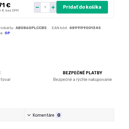
71 €
Pridať do košíka
4 €
bez DPH
roduktu:
AB086GPLCCB5
EAN kód:
4891199001345
a:
GP
E
BEZPEČNÉ PLATBY
 tovar
Bezpečné a rýchle nakupovanie
Komentáre
0