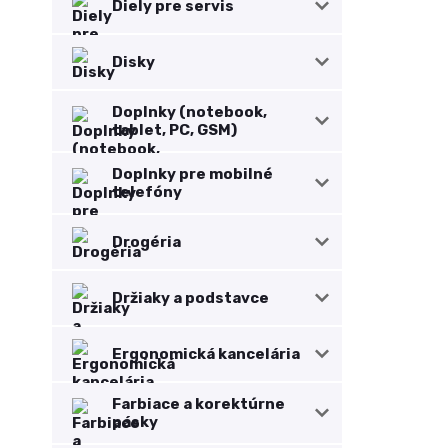
Diely pre servis
Disky
Doplnky (notebook,
tablet, PC, GSM)
Doplnky pre mobilné
telefóny
Drogéria
Držiaky a podstavce
Ergonomická kancelária
Farbiace a korektúrne
pásky