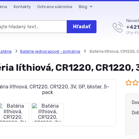
éria
Kontakty
Ochrana súkromia
Blog
Neviet
Hľadať
+421
(Po-Pi
atérie
Batérie jednorazové - primárne
Batéria líthiová, CR1220, C
ria líthiová, CR1220, CR1220, 3
Dos
Dob