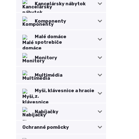
Kancelársky nábytok
Komponenty
Malé domáce
spotrebiče
Monitory
Multimédia
Myši, klávesnice a hracie
z.
Nabíjačky
Ochranné pomôcky