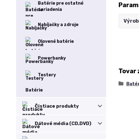
Batérie pre ostatné
Param
zariadenia
Výrob
Nabíjačky a zdroje
Olovené batérie
Powerbanky
Tovar 
Testery
Baté
Batérie
Čistiace produkty
Dátové média (CD,DVD)