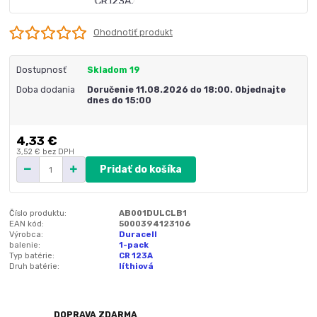
Ohodnotiť produkt
Dostupnosť
Skladom 19
Doba dodania
Doručenie 11.08.2026 do 18:00. Objednajte
dnes do 15:00
4,33 €
3,52 €
bez DPH
Pridať do košíka
Číslo produktu:
AB001DULCLB1
EAN kód:
5000394123106
Výrobca:
Duracell
balenie:
1-pack
Typ batérie:
CR 123A
Druh batérie:
líthiová
DOPRAVA ZDARMA