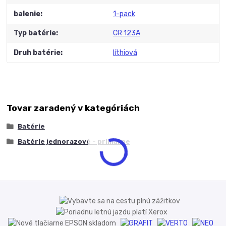
balenie
1-pack
Typ batérie
CR 123A
Druh batérie
líthiová
Tovar zaradený v kategóriách
Batérie
Batérie jednorazové - primárne