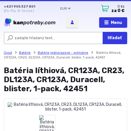
+421 905 327 801
0
ks
EUR
za
0 €
(Po-Pia, 8-16 hod.)
Menu
Hľadať
Úvod
Batérie
Batérie jednorazové - primárne
Batéria líthiová,
CR123A, CR23, DL123A, CR123A, Duracell, blister, 1-pack, 42451
Batéria líthiová, CR123A, CR23,
DL123A, CR123A, Duracell,
blister, 1-pack, 42451