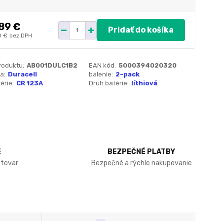
89 €
Pridať do košíka
0 €
bez DPH
roduktu:
AB001DULC1B2
EAN kód:
5000394020320
a:
Duracell
balenie:
2-pack
érie:
CR 123A
Druh batérie:
líthiová
E
BEZPEČNÉ PLATBY
 tovar
Bezpečné a rýchle nakupovanie