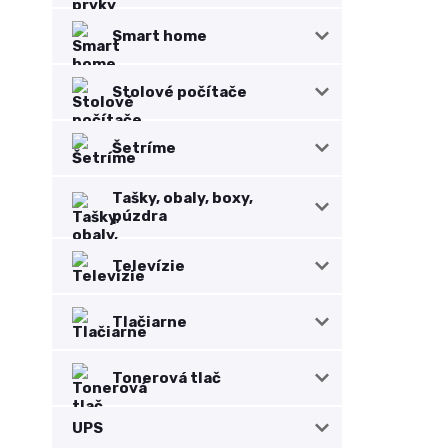
Smart home
Stolové počítače
Šetríme
Tašky, obaly, boxy,
púzdra
Televízie
Tlačiarne
Tonerová tlač
UPS