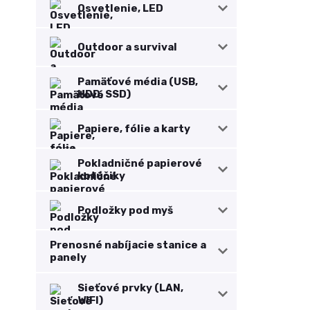
Osvetlenie, LED
Outdoor a survival
Pamäťové média (USB,
HDD, SSD)
Papiere, fólie a karty
Pokladničné papierové
kotúčiky
Podložky pod myš
Prenosné nabíjacie stanice a
panely
Sieťové prvky (LAN,
WIFI)