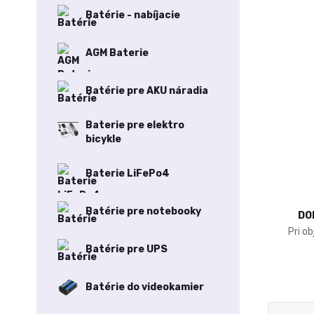
Batérie - nabíjacie
AGM Baterie
Batérie pre AKU náradia
Baterie pre elektro
bicykle
Baterie LiFePo4
Batérie pre notebooky
DO
Pri o
Batérie pre UPS
Batérie do videokamier