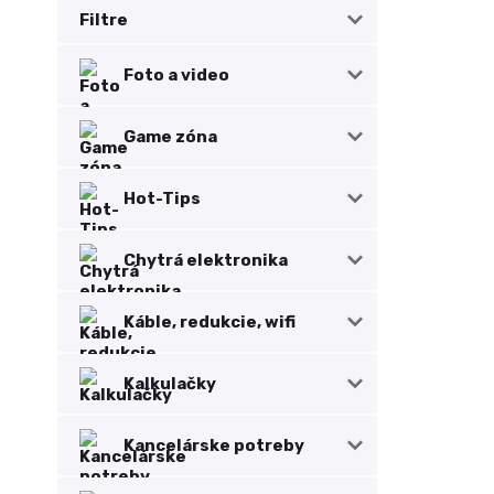
Filtre
Foto a video
Game zóna
Hot-Tips
Chytrá elektronika
Káble, redukcie, wifi
Kalkulačky
Kancelárske potreby