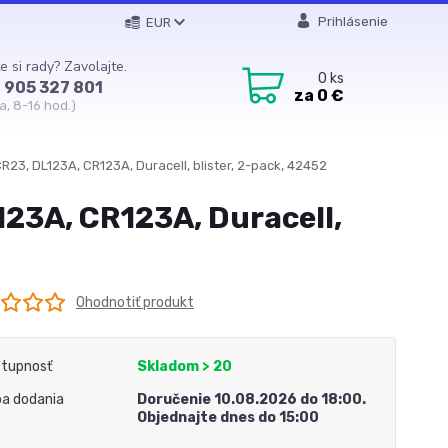
Prihlásenie
EUR
e si rady? Zavolajte.
0
ks
 905 327 801
za
0 €
a, 8-16 hod.)
CR23, DL123A, CR123A, Duracell, blister, 2-pack, 42452
123A, CR123A, Duracell,
Ohodnotiť produkt
tupnosť
Skladom > 20
a dodania
Doručenie 10.08.2026 do 18:00.
Objednajte dnes do 15:00