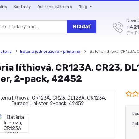
éria
Kontakty
Ochrana súkromia
Blog
Neviet
Hľadať
+421
(Po-Pi
atérie
Batérie jednorazové - primárne
Batéria líthiová, CR123A, 
ria líthiová, CR123A, CR23, DL
ter, 2-pack, 42452
Dos
Dob