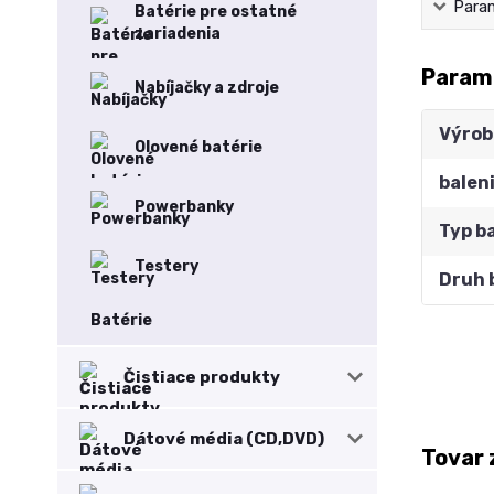
Para
Batérie pre ostatné
zariadenia
Param
Nabíjačky a zdroje
Výrob
Olovené batérie
balen
Powerbanky
Typ b
Testery
Druh 
Batérie
Čistiace produkty
Dátové média (CD,DVD)
Tovar 