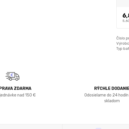
6,
5,6
Číslo p
Výrobc
Typ bat
PRAVA ZDARMA
RÝCHLE DODANI
bjednávke nad 150 €
Odosielame do 24 hodín
skladom