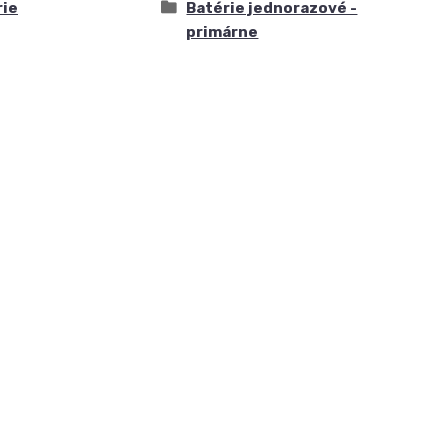
rie
Batérie jednorazové -
primárne