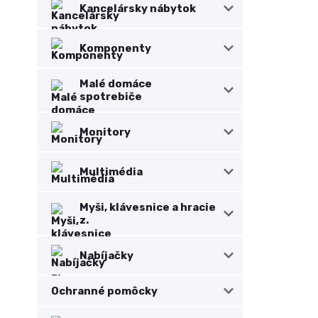
Kancelársky nábytok
Komponenty
Malé domáce
spotrebiče
Monitory
Multimédia
Myši, klávesnice a hracie
z.
Nabíjačky
Ochranné pomôcky