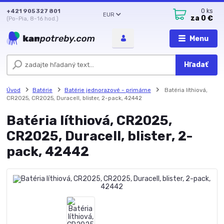
+421 905 327 801
0
ks
EUR
za
0 €
(Po-Pia, 8-16 hod.)
Menu
Hľadať
Úvod
Batérie
Batérie jednorazové - primárne
Batéria líthiová,
CR2025, CR2025, Duracell, blister, 2-pack, 42442
Batéria líthiová, CR2025,
CR2025, Duracell, blister, 2-
pack, 42442