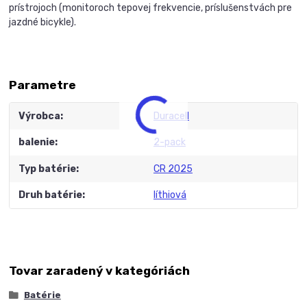
prístrojoch (monitoroch tepovej frekvencie, príslušenstvách pre
jazdné bicykle).
Parametre
Výrobca
Duracell
balenie
2-pack
Typ batérie
CR 2025
Druh batérie
líthiová
Tovar zaradený v kategóriách
Batérie