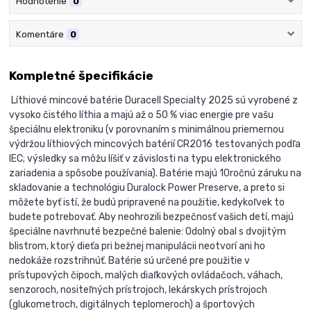
Hodnotenie
0
Komentáre
0
Kompletné špecifikácie
Líthiové mincové batérie Duracell Specialty 2025 sú vyrobené z
vysoko čistého líthia a majú až o 50 % viac energie pre vašu
špeciálnu elektroniku (v porovnaním s minimálnou priemernou
výdržou líthiových mincových batérií CR2016 testovaných podľa
IEC; výsledky sa môžu líšiť v závislosti na typu elektronického
zariadenia a spôsobe používania). Batérie majú 10ročnú záruku na
skladovanie a technológiu Duralock Power Preserve, a preto si
môžete byť istí, že budú pripravené na použitie, kedykoľvek to
budete potrebovať. Aby neohrozili bezpečnosť vašich detí, majú
špeciálne navrhnuté bezpečné balenie: Odolný obal s dvojitým
blistrom, ktorý dieťa pri bežnej manipulácii neotvorí ani ho
nedokáže rozstrihnúť. Batérie sú určené pre použitie v
prístupových čipoch, malých diaľkových ovládačoch, váhach,
senzoroch, nositeľných prístrojoch, lekárskych prístrojoch
(glukometroch, digitálnych teplomeroch) a športových