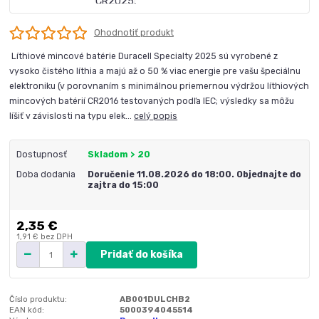
Ohodnotiť produkt
Líthiové mincové batérie Duracell Specialty 2025 sú vyrobené z
vysoko čistého líthia a majú až o 50 % viac energie pre vašu špeciálnu
elektroniku (v porovnaním s minimálnou priemernou výdržou líthiových
mincových batérií CR2016 testovaných podľa IEC; výsledky sa môžu
líšiť v závislosti na typu elek...
celý popis
Dostupnosť
Skladom > 20
Doba dodania
Doručenie 11.08.2026 do 18:00. Objednajte do
zajtra do 15:00
2,35 €
1,91 €
bez DPH
Pridať do košíka
Číslo produktu:
AB001DULCHB2
EAN kód:
5000394045514