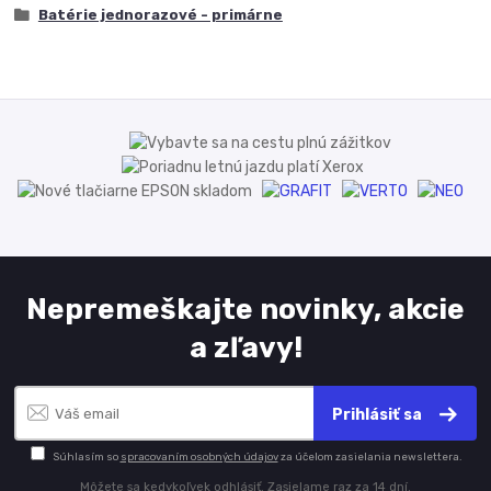
Batérie jednorazové - primárne
Nepremeškajte novinky, akcie
a zľavy!
Prihlásiť sa
Súhlasím so
spracovaním osobných údajov
za účelom zasielania newslettera.
Môžete sa kedykoľvek odhlásiť. Zasielame raz za 14 dní.