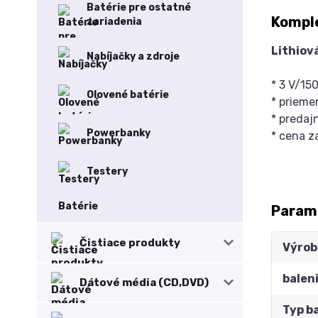
Batérie pre ostatné
Komple
zariadenia
Lithiov
Nabíjačky a zdroje
* 3 V/15
Olovené batérie
* prieme
* predajn
Powerbanky
* cena z
Testery
Batérie
Param
Čistiace produkty
Výrob
balen
Dátové média (CD,DVD)
Typ b