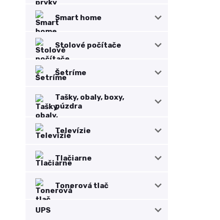
Smart home
Stolové počítače
Šetríme
Tašky, obaly, boxy,
púzdra
Televízie
Tlačiarne
Tonerová tlač
UPS