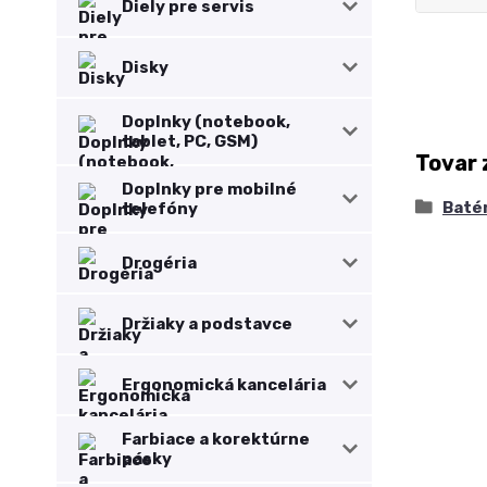
Diely pre servis
Disky
Doplnky (notebook,
tablet, PC, GSM)
Tovar 
Doplnky pre mobilné
Baté
telefóny
Drogéria
Držiaky a podstavce
Ergonomická kancelária
Farbiace a korektúrne
pásky