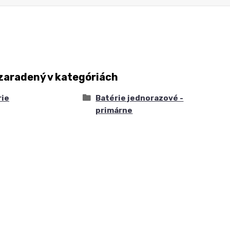
zaradený v kategóriách
rie
Batérie jednorazové -
primárne