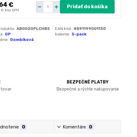
64 €
Pridať do košíka
7 €
bez DPH
roduktu:
AB002GPLCHB5
EAN kód:
4891199001130
a:
GP
balenie:
5-pack
érie:
Gombíková
E
BEZPEČNÉ PLATBY
 tovar
Bezpečné a rýchle nakupovanie
dnotenie
0
Komentáre
0