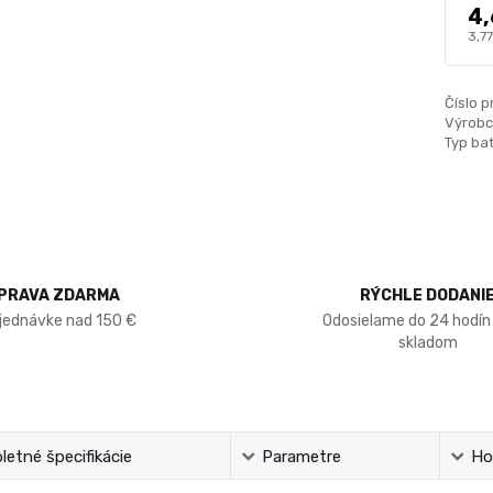
4,
3,7
Číslo p
Výrobc
Typ bat
PRAVA ZDARMA
RÝCHLE DODANI
bjednávke nad 150 €
Odosielame do 24 hodín
skladom
etné špecifikácie
Parametre
Ho