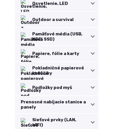
Osvetlenie, LED
Outdoor a survival
Pamäťové média (USB,
HDD, SSD)
Papiere, fólie a karty
Pokladničné papierové
kotúčiky
Podložky pod myš
Prenosné nabíjacie stanice a
panely
Sieťové prvky (LAN,
WIFI)