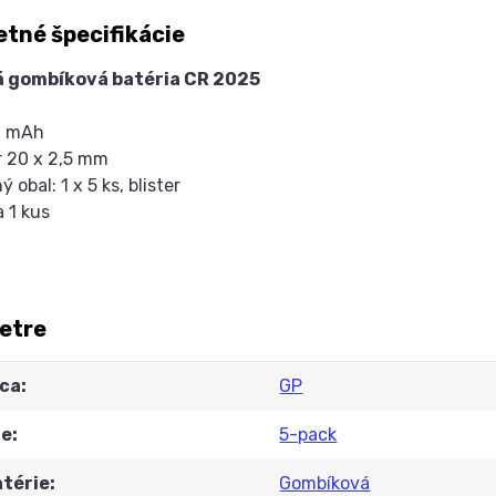
tné špecifikácie
á gombíková batéria CR 2025
0 mAh
r 20 x 2,5 mm
ý obal: 1 x 5 ks, blister
a 1 kus
etre
ca
GP
ie
5-pack
atérie
Gombíková