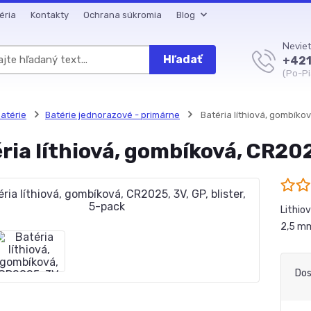
éria
Kontakty
Ochrana súkromia
Blog
Neviet
Hľadať
+421
(Po-Pi
atérie
Batérie jednorazové - primárne
Batéria líthiová, gombíkov
ria líthiová, gombíková, CR2025
Lithio
2,5 mm 
Dos