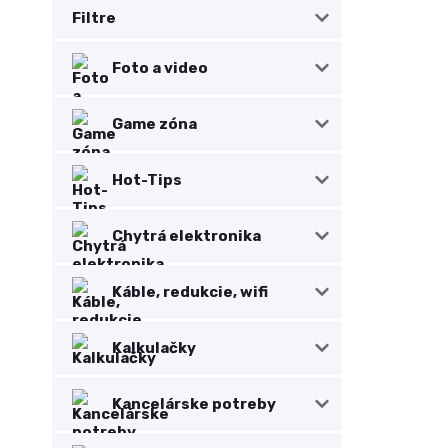
Filtre
Foto a video
Game zóna
Hot-Tips
Chytrá elektronika
Káble, redukcie, wifi
Kalkulačky
Kancelárske potreby