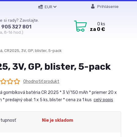
Prihlásenie
EUR
e si rady? Zavolajte.
0
ks
 905 327 801
za
0 €
a, 8-16 hod.)
á, CR2025, 3V, GP, blister, 5-pack
, 3V, GP, blister, 5-pack
Ohodnotiť produkt
vá gombíková batéria CR 2025 * 3 V/150 mAh * priemer 20 x
* predajný obal: 1 x 5 ks, blister * cena za 1 kus
celý popis
tupnosť
Nie je skladom