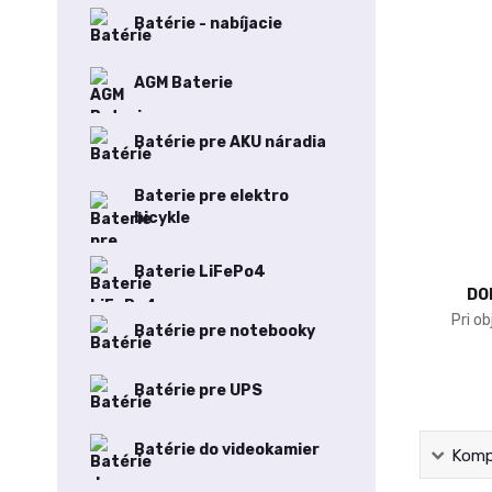
Batérie - nabíjacie
AGM Baterie
Batérie pre AKU náradia
Baterie pre elektro
bicykle
Baterie LiFePo4
DO
Pri o
Batérie pre notebooky
Batérie pre UPS
Batérie do videokamier
Kompl