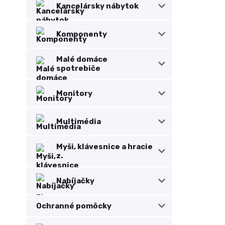
Kancelársky nábytok
Komponenty
Malé domáce
spotrebiče
Monitory
Multimédia
Myši, klávesnice a hracie
z.
Nabíjačky
Ochranné pomôcky