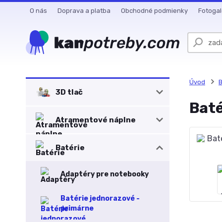
O nás
Doprava a platba
Obchodné podmienky
Fotogal
Úvod
B
3D tlač
Baté
Atramentové náplne
Batérie
Adaptéry pre notebooky
Batérie jednorazové -
primárne