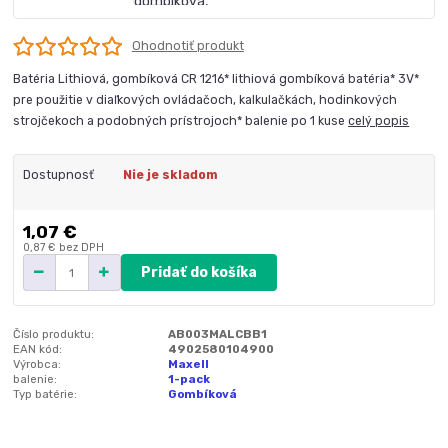
Ohodnotiť produkt
Batéria Lithiová, gombíková CR 1216* lithiová gombíková batéria* 3V*
pre použitie v diaľkových ovládačoch, kalkulačkách, hodinkových
strojčekoch a podobných prístrojoch* balenie po 1 kuse
celý popis
Dostupnosť
Nie je skladom
1,07 €
0,87 €
bez DPH
Pridať do košíka
Číslo produktu:
AB003MALCBB1
EAN kód:
4902580104900
Výrobca:
Maxell
balenie:
1-pack
Typ batérie:
Gombíková