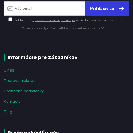
Prihlásiť sa
Súhlasím so
spracovaním osobných údajov
za účelom zasielania newslettera.
Môžete sa kedykoľvek odhlásiť. Zasielame raz za 14 dní.
Informácie pre zákazníkov
O nás
Doprava a platba
Obchodné podmienky
Kontakty
Blog
Prečo nakúpiť u nás