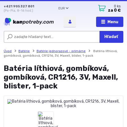
+421 905 327 801
0
ks
EUR
za
0 €
(Po-Pia, 8-16 hod.)
Menu
Hľadať
Úvod
Batérie
Batérie jednorazové - primárne
Batéria líthiová,
gombíková, gombíková, CR1216, 3V, Maxell, blister, 1-pack
Batéria líthiová, gombíková,
gombíková, CR1216, 3V, Maxell,
blister, 1-pack