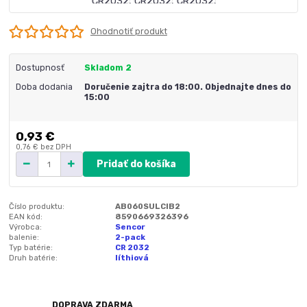
Ohodnotiť produkt
Dostupnosť
Skladom 2
Doba dodania
Doručenie zajtra do 18:00. Objednajte dnes do
15:00
0,93 €
0,76 €
bez DPH
Pridať do košíka
Číslo produktu:
AB060SULCIB2
EAN kód:
8590669326396
Výrobca:
Sencor
balenie:
2-pack
Typ batérie:
CR 2032
Druh batérie:
líthiová
DOPRAVA ZDARMA