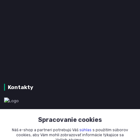
Kontakty
www.kanpotreby.com
Spracovanie cookies
+421 905 327 801
Náš e-shop a partneri potrebujú Váš
súhlas
s použitím súborov
(Po-Pia, 8-16 hod.)
cookies, aby Vám mohli zobrazovať informácie týkajúce sa