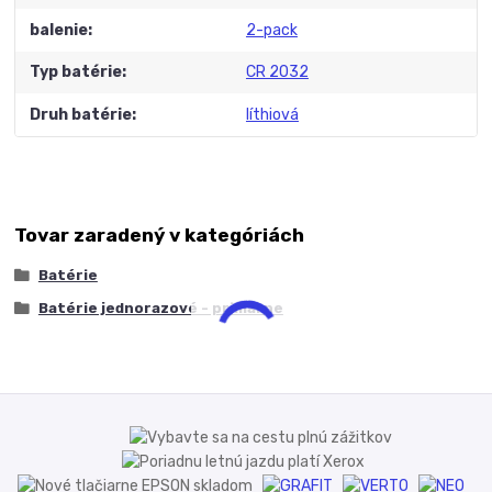
balenie
2-pack
Typ batérie
CR 2032
Druh batérie
líthiová
Tovar zaradený v kategóriách
Batérie
Batérie jednorazové - primárne