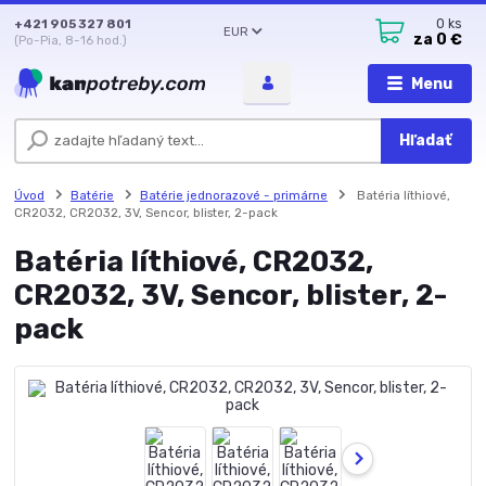
+421 905 327 801
0
ks
EUR
za
0 €
(Po-Pia, 8-16 hod.)
Menu
Hľadať
Úvod
Batérie
Batérie jednorazové - primárne
Batéria líthiové,
CR2032, CR2032, 3V, Sencor, blister, 2-pack
Batéria líthiové, CR2032,
CR2032, 3V, Sencor, blister, 2-
pack