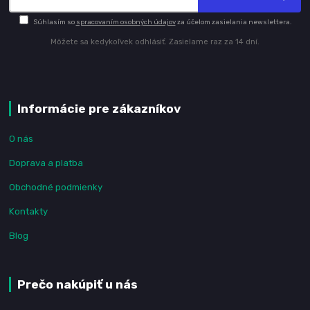
Súhlasím so
spracovaním osobných údajov
za účelom zasielania newslettera.
Môžete sa kedykoľvek odhlásiť. Zasielame raz za 14 dní.
Informácie pre zákazníkov
O nás
Doprava a platba
Obchodné podmienky
Kontakty
Blog
Prečo nakúpiť u nás