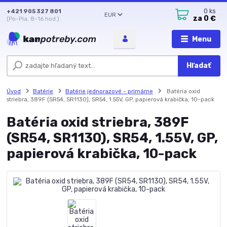
+421 905 327 801
0
ks
EUR
za
0 €
(Po-Pia, 8-16 hod.)
Menu
Hľadať
Úvod
Batérie
Batérie jednorazové - primárne
Batéria oxid
striebra, 389F (SR54, SR1130), SR54, 1.55V, GP, papierová krabička, 10-pack
Batéria oxid striebra, 389F
(SR54, SR1130), SR54, 1.55V, GP,
papierová krabička, 10-pack