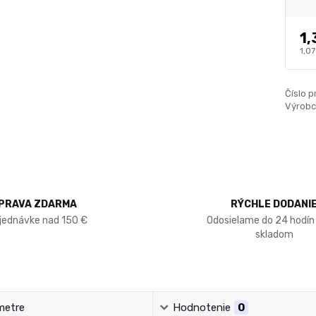
1,
1,07
Číslo p
Výrobc
PRAVA ZDARMA
RÝCHLE DODANI
bjednávke nad 150 €
Odosielame do 24 hodín
skladom
metre
Hodnotenie
0