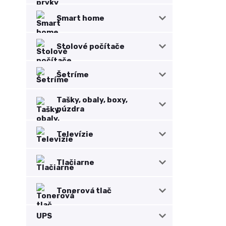
Smart home
Stolové počítače
Šetríme
Tašky, obaly, boxy,
púzdra
Televízie
Tlačiarne
Tonerová tlač
UPS