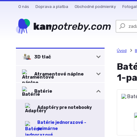
O nás
Doprava a platba
Obchodné podmienky
Fotogal
Úvod
B
3D tlač
Baté
Atramentové náplne
1-pa
Batérie
Adaptéry pre notebooky
Batérie jednorazové -
primárne