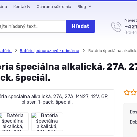
éria
Kontakty
Ochrana súkromia
Blog
Neviet
Hľadať
+421
(Po-Pi
atérie
Batérie jednorazové - primárne
Batéria špeciálna alkalická
ria špeciálna alkalická, 27A, 27
ck, špeciál.
Dos
Dob