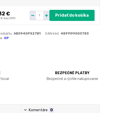
32 €
Pridať do košíka
 €
bez DPH
roduktu:
AB094GPX27B1
EAN kód:
4891199003783
a:
GP
E
BEZPEČNÉ PLATBY
 tovar
Bezpečné a rýchle nakupovanie
Komentáre
0