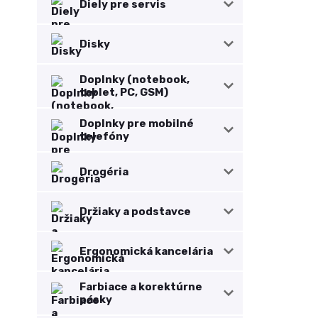
Diely pre servis
Disky
Doplnky (notebook,
tablet, PC, GSM)
Doplnky pre mobilné
telefóny
Drogéria
Držiaky a podstavce
Ergonomická kancelária
Farbiace a korektúrne
pásky