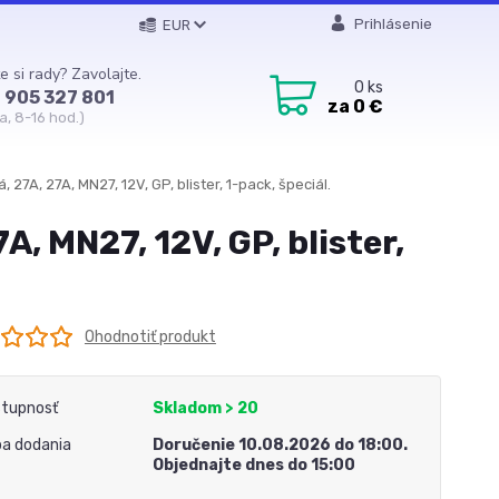
Prihlásenie
EUR
e si rady? Zavolajte.
0
ks
 905 327 801
za
0 €
a, 8-16 hod.)
, 27A, 27A, MN27, 12V, GP, blister, 1-pack, špeciál.
A, MN27, 12V, GP, blister,
Ohodnotiť produkt
tupnosť
Skladom > 20
a dodania
Doručenie 10.08.2026 do 18:00.
Objednajte dnes do 15:00