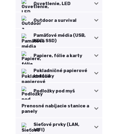
Osvetlenie, LED
Outdoor a survival
Pamäťové média (USB,
HDD, SSD)
Papiere, fólie a karty
Pokladničné papierové
kotúčiky
Podložky pod myš
Prenosné nabíjacie stanice a
panely
Sieťové prvky (LAN,
WIFI)