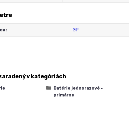
etre
ca
GP
zaradený v kategóriách
rie
Batérie jednorazové -
primárne