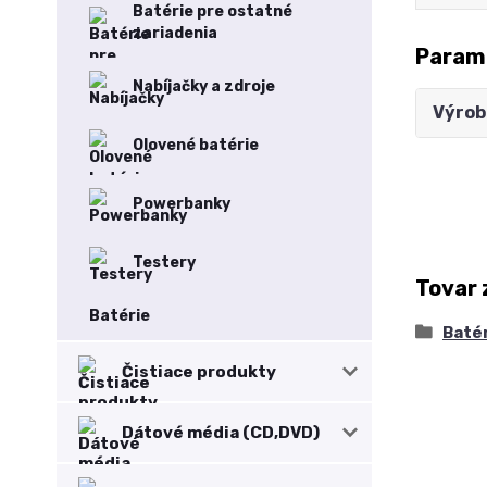
Batérie pre ostatné
zariadenia
Param
Nabíjačky a zdroje
Výrob
Olovené batérie
Powerbanky
Testery
Tovar 
Batérie
Baté
Čistiace produkty
Dátové média (CD,DVD)