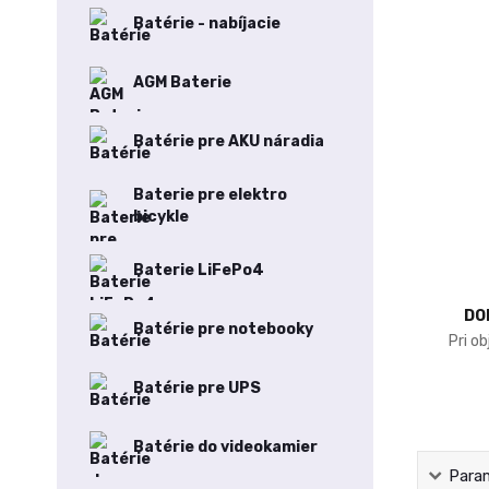
Batérie - nabíjacie
AGM Baterie
Batérie pre AKU náradia
Baterie pre elektro
bicykle
Baterie LiFePo4
DO
Batérie pre notebooky
Pri o
Batérie pre UPS
Batérie do videokamier
Para