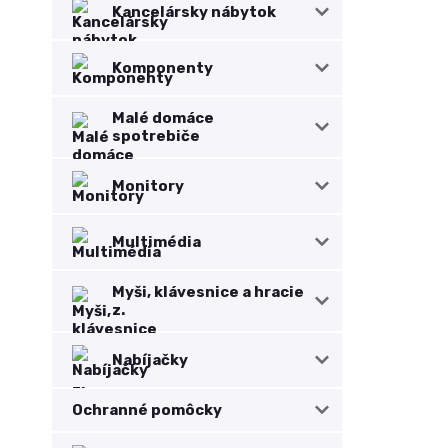
Kancelársky nábytok
Komponenty
Malé domáce
spotrebiče
Monitory
Multimédia
Myši, klávesnice a hracie
z.
Nabíjačky
Ochranné pomôcky