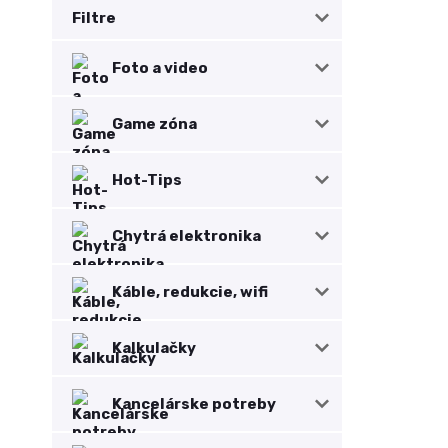
Filtre
Foto a video
Game zóna
Hot-Tips
Chytrá elektronika
Káble, redukcie, wifi
Kalkulačky
Kancelárske potreby