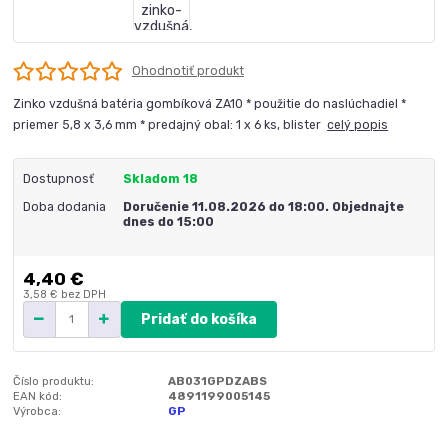
Ohodnotiť produkt
Zinko vzdušná batéria gombíková ZA10 * použitie do naslúchadiel *
priemer 5,8 x 3,6 mm * predajný obal: 1 x 6 ks, blister
celý popis
Dostupnosť
Skladom 18
Doba dodania
Doručenie 11.08.2026 do 18:00. Objednajte
dnes do 15:00
4,40 €
3,58 €
bez DPH
Pridať do košíka
Číslo produktu:
AB031GPDZABS
EAN kód:
4891199005145
Výrobca:
GP