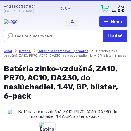
+421 905 327 801
0
ks
EUR
za
0 €
(Po-Pia, 8-16 hod.)
Menu
Hľadať
Úvod
Batérie
Batérie jednorazové - primárne
Batéria zinko-
vzdušná, ZA10, PR70, AC10, DA230, do naslúchadiel, 1.4V, GP, blister, 6-pack
Batéria zinko-vzdušná, ZA10,
PR70, AC10, DA230, do
naslúchadiel, 1.4V, GP, blister,
6-pack