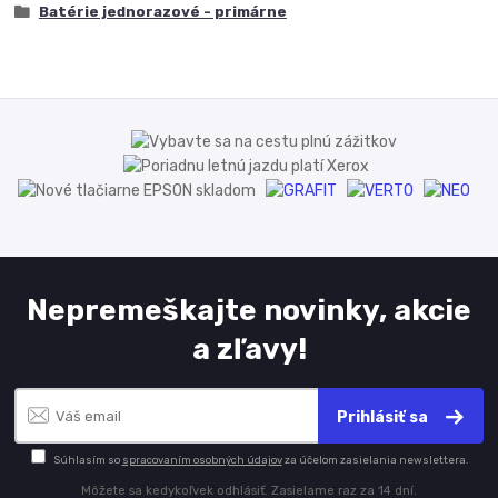
Batérie jednorazové - primárne
Nepremeškajte novinky, akcie
a zľavy!
Prihlásiť sa
Súhlasím so
spracovaním osobných údajov
za účelom zasielania newslettera.
Môžete sa kedykoľvek odhlásiť. Zasielame raz za 14 dní.