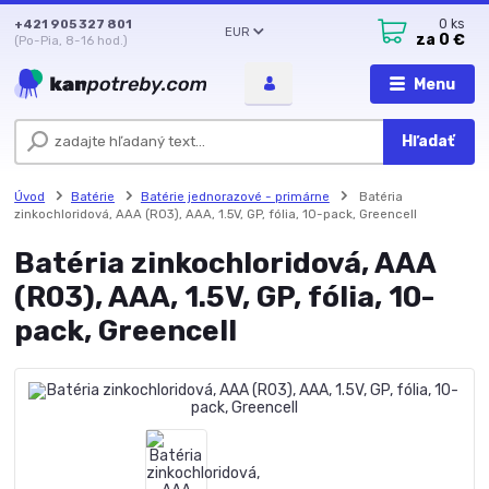
+421 905 327 801
0
ks
EUR
za
0 €
(Po-Pia, 8-16 hod.)
Menu
Hľadať
Úvod
Batérie
Batérie jednorazové - primárne
Batéria
zinkochloridová, AAA (R03), AAA, 1.5V, GP, fólia, 10-pack, Greencell
Batéria zinkochloridová, AAA
(R03), AAA, 1.5V, GP, fólia, 10-
pack, Greencell