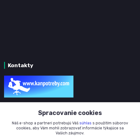
Kontakty
www.kanpotreby.com
Spracovanie cookies
+421 905 327 801
Náš e-shop a partneri potrebujú Váš
súhlas
s použitím súborov
(Po-Pia, 8-16 hod.)
cookies, aby Vám mohli zobrazovať informácie týkajúce sa
Vašich záujmov.
info@kanpotreby.com