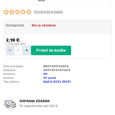
Ohodnotiť produkt
Dostupnosť
Nie je skladom
2,18 €
1,77 €
bez DPH
Pridať do košíka
Číslo produktu:
AB070GPZ3AF6
EAN kód:
4891199149634
Výrobca:
GP
balenie:
10-pack
Typ batérie:
AAA (LR03), (R03)
DOPRAVA ZDARMA
Pri objednávke nad 150 €