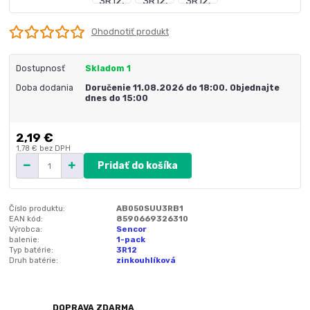
Ohodnotiť produkt
Dostupnosť
Skladom 1
Doba dodania
Doručenie 11.08.2026 do 18:00. Objednajte
dnes do 15:00
2,19 €
1,78 €
bez DPH
Pridať do košíka
Číslo produktu:
AB050SUU3RB1
EAN kód:
8590669326310
Výrobca:
Sencor
balenie:
1-pack
Typ batérie:
3R12
Druh batérie:
zinkouhlíková
DOPRAVA ZDARMA