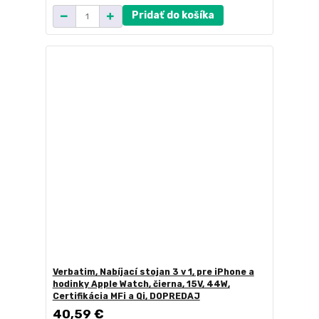
Pridať do košíka
Verbatim, Nabíjací stojan 3 v 1, pre iPhone a
hodinky Apple Watch, čierna, 15V, 44W,
Certifikácia MFi a Qi, DOPREDAJ
40,59 €