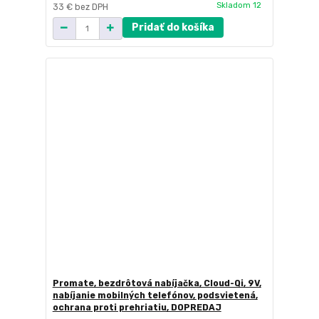
Skladom 12
33 €
bez DPH
Pridať do košíka
Promate, bezdrôtová nabíjačka, Cloud-Qi, 9V,
nabíjanie mobilných telefónov, podsvietená,
ochrana proti prehriatiu, DOPREDAJ