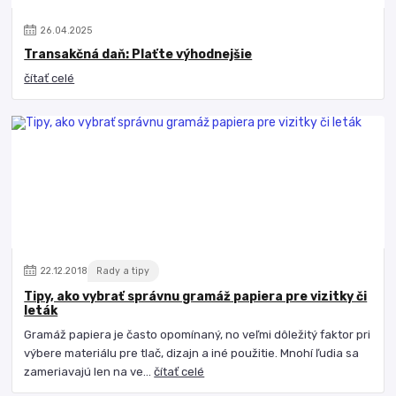
26
.
04
.
2025
Transakčná daň: Plaťte výhodnejšie
čítať celé
22
.
12
.
2018
Rady a tipy
Tipy, ako vybrať správnu gramáž papiera pre vizitky či
leták
Gramáž papiera je často opomínaný, no veľmi dôležitý faktor pri
výbere materiálu pre tlač, dizajn a iné použitie. Mnohí ľudia sa
zameriavajú len na ve...
čítať celé