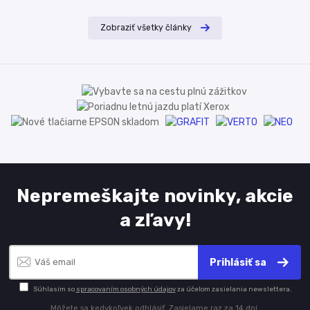
Zobraziť všetky články
Nepremeškajte novinky, akcie
a zľavy!
Prihlásiť sa
Súhlasím so
spracovaním osobných údajov
za účelom zasielania newslettera.
Môžete sa kedykoľvek odhlásiť. Zasielame raz za 14 dní.