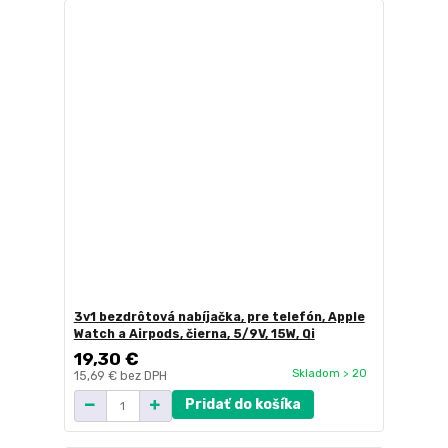
3v1 bezdrôtová nabíjačka, pre telefón, Apple
Watch a Airpods, čierna, 5/9V, 15W, Qi
19,30 €
Skladom > 20
15,69 €
bez DPH
Pridať do košíka