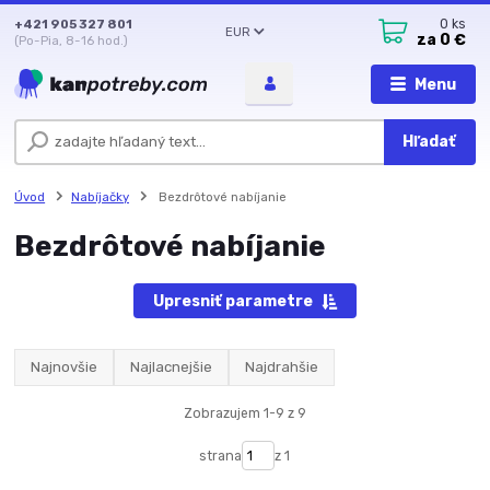
+421 905 327 801
0
ks
EUR
za
0 €
(Po-Pia, 8-16 hod.)
Menu
Hľadať
Úvod
Nabíjačky
Bezdrôtové nabíjanie
Bezdrôtové nabíjanie
Upresniť parametre
Najnovšie
Najlacnejšie
Najdrahšie
Zobrazujem 1-9 z 9
strana
z 1