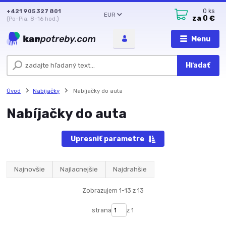
+421 905 327 801
0
ks
EUR
za
0 €
(Po-Pia, 8-16 hod.)
Menu
Hľadať
Úvod
Nabíjačky
Nabíjačky do auta
Nabíjačky do auta
Upresniť parametre
Najnovšie
Najlacnejšie
Najdrahšie
Zobrazujem 1-13 z 13
strana
z 1