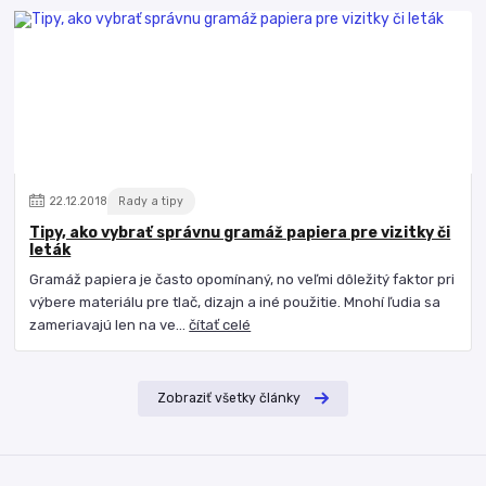
22
.
12
.
2018
Rady a tipy
Tipy, ako vybrať správnu gramáž papiera pre vizitky či
leták
Gramáž papiera je často opomínaný, no veľmi dôležitý faktor pri
výbere materiálu pre tlač, dizajn a iné použitie. Mnohí ľudia sa
zameriavajú len na ve...
čítať celé
Zobraziť všetky články