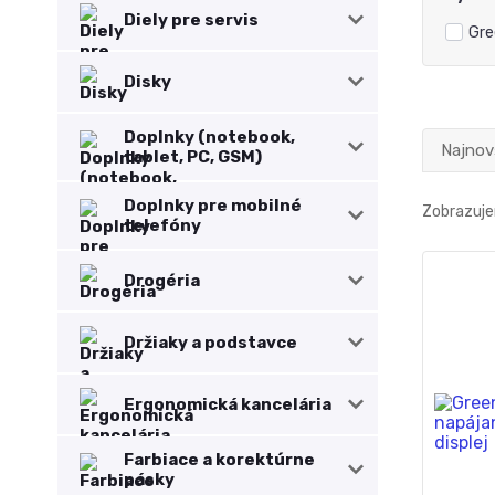
Diely pre servis
Gre
Disky
Doplnky (notebook,
Najnov
tablet, PC, GSM)
Doplnky pre mobilné
Zobrazuje
telefóny
Drogéria
Držiaky a podstavce
Ergonomická kancelária
Farbiace a korektúrne
pásky