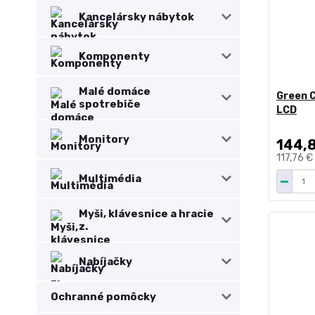
Kancelársky nábytok
Komponenty
Malé domáce
Green C
spotrebiče
LCD
Monitory
144,
117,76 €
Multimédia
Myši, klávesnice a hracie
z.
Nabíjačky
Ochranné pomôcky