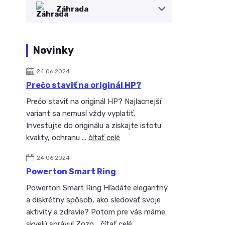
Záhrada
Novinky
24.06.2024
Prečo staviť na originál HP?
Prečo staviť na originál HP? Najlacnejší
variant sa nemusí vždy vyplatiť.
Investujte do originálu a získajte istotu
kvality, ochranu ...
čítať celé
24.06.2024
Powerton Smart Ring
Powerton Smart Ring Hľadáte elegantný
a diskrétny spôsob, ako sledovať svoje
aktivity a zdravie? Potom pre vás máme
skvelú správu! Zozn...
čítať celé