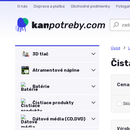
O nás
Doprava a platba
Obchodné podmienky
Fotogal
Úvod
3D tlač
Čist
Atramentové náplne
Cena
Batérie
Čistiace produkty
Skl
Dátové média (CD,DVD)
Výrob