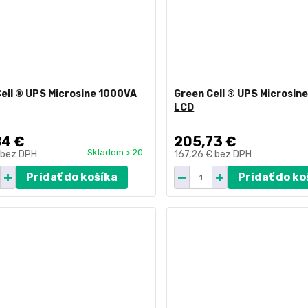
ell ® UPS Microsine 1000VA
Green Cell ® UPS Microsin
LCD
84 €
205,73 €
Skladom > 20
bez DPH
167,26 €
bez DPH
Pridať do košíka
Pridať do ko