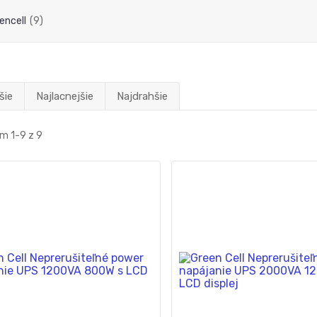
encell
(9)
šie
Najlacnejšie
Najdrahšie
m 1-9 z 9