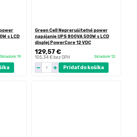
 power
Green Cell Neprerušiteľné power
0W s LCD
napájanie UPS 800VA 500W s LCD
displej PowerCore 12 VDC
129,57 €
Skladom 19
Skladom 12
105,34 €
bez DPH
šíka
Pridať do košíka