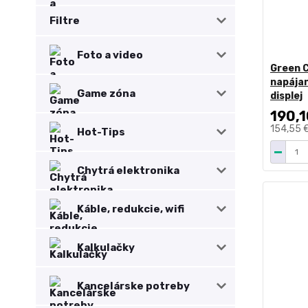
Filtre
Foto a video
Green C
napája
Game zóna
displej
190,1
154,55 
Hot-Tips
Chytrá elektronika
Káble, redukcie, wifi
Kalkulačky
Kancelárske potreby