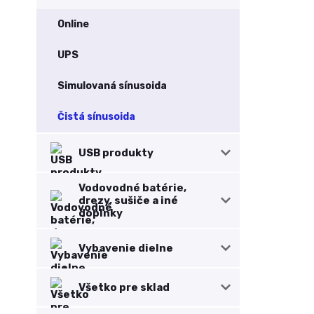
Online
UPS
Simulovaná sínusoida
Čistá sínusoida
USB produkty
Vodovodné batérie,
drezy, sušiče a iné
doplnky
Vybavenie dielne
Všetko pre sklad