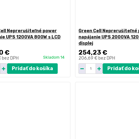
ell Neprerušiteľné power
Green Cell Neprerušiteľné
nie UPS 1200VA 800W s LCD
napájanie UPS 2000VA 120
displej
0 €
254,23 €
Skladom 14
€
bez DPH
206,69 €
bez DPH
Pridať do košíka
Pridať do ko