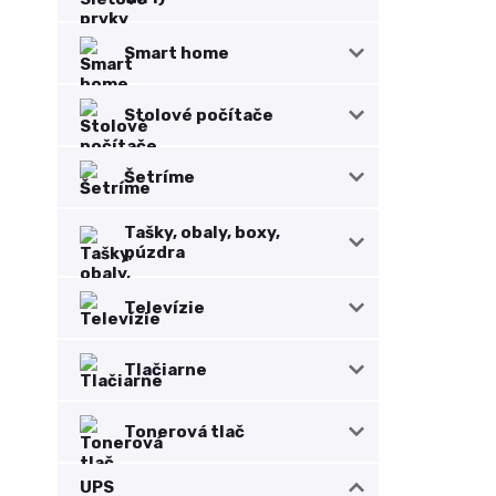
Smart home
Stolové počítače
Šetríme
Tašky, obaly, boxy,
púzdra
Televízie
Tlačiarne
Tonerová tlač
UPS