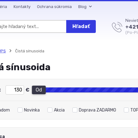
éria
Kontakty
Ochrana súkromia
Blog
Neviet
Hľadať
+421
(Po-Pi
UPS
Čistá sínusoida
á sínusoida
:
€
Od
adom
Novinka
Akcia
Doprava ZADARMO
TOP
ca