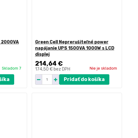
e 2000VA
Green Cell Neprerušiteľné power
napájanie UPS 1500VA 1000W s LCD
displej
214,64 €
Skladom 7
Nie je skladom
174,50 €
bez DPH
šíka
Pridať do košíka