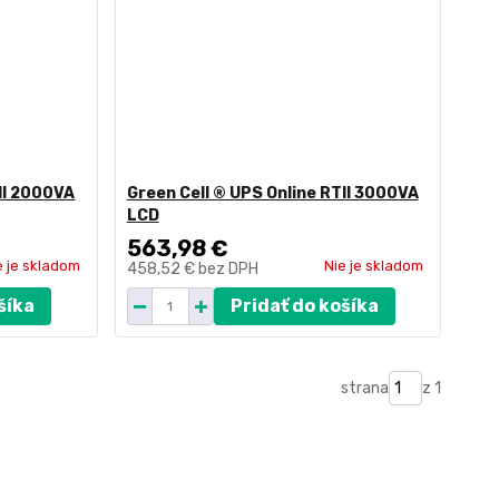
II 2000VA
Green Cell ® UPS Online RTII 3000VA
LCD
563,98 €
e je skladom
Nie je skladom
458,52 €
bez DPH
šíka
Pridať do košíka
strana
z 1