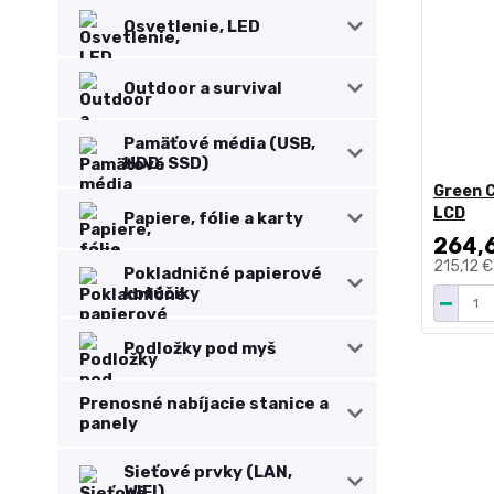
Osvetlenie, LED
Outdoor a survival
Pamäťové média (USB,
HDD, SSD)
Green C
LCD
Papiere, fólie a karty
264,
215,12 
Pokladničné papierové
kotúčiky
Podložky pod myš
Prenosné nabíjacie stanice a
panely
Sieťové prvky (LAN,
WIFI)