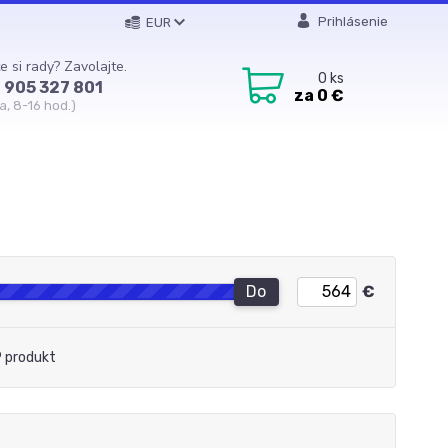
Prihlásenie
EUR
e si rady? Zavolajte.
0
ks
 905 327 801
za
0 €
a, 8-16 hod.)
Do
€
 produkt