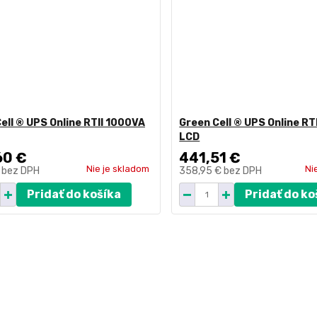
ell ® UPS Online RTII 1000VA
Green Cell ® UPS Online RT
LCD
60 €
441,51 €
Nie je skladom
Ni
€
bez DPH
358,95 €
bez DPH
Pridať do košíka
Pridať do ko