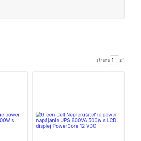
strana
z 1