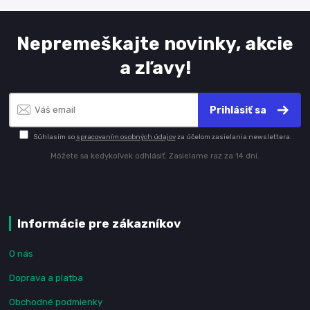
Nepremeškajte novinky, akcie
a zľavy!
Prihlásiť sa
Súhlasím so
spracovaním osobných údajov
za účelom zasielania newslettera.
Môžete sa kedykoľvek odhlásiť. Zasielame raz za 14 dní.
Informácie pre zákazníkov
O nás
Doprava a platba
Obchodné podmienky