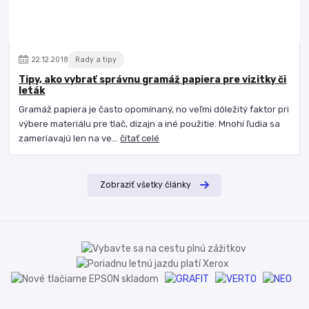
22
.
12
.
2018
Rady a tipy
Tipy, ako vybrať správnu gramáž papiera pre vizitky či
leták
Gramáž papiera je často opomínaný, no veľmi dôležitý faktor pri
výbere materiálu pre tlač, dizajn a iné použitie. Mnohí ľudia sa
zameriavajú len na ve...
čítať celé
Zobraziť všetky články