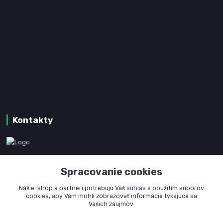
Kontakty
www.kanpotreby.com
Spracovanie cookies
+421 905 327 801
Náš e-shop a partneri potrebujú Váš
súhlas
s použitím súborov
(Po-Pia, 8-16 hod.)
cookies, aby Vám mohli zobrazovať informácie týkajúce sa
Vašich záujmov.
info@kanpotreby.com