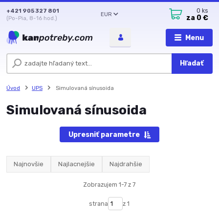
+421 905 327 801
0
ks
EUR
za
0 €
(Po-Pia, 8-16 hod.)
Menu
Hľadať
Úvod
UPS
Simulovaná sínusoida
Simulovaná sínusoida
Upresniť parametre
Najnovšie
Najlacnejšie
Najdrahšie
Zobrazujem 1-7 z 7
strana
z 1