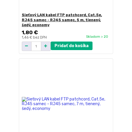
Sieťový LAN kabel FTP patchcord, Cat.5e,
RJ45 samec - RJ45 samec, 5 m, tienený,
šedý, economy
1,80 €
Skladom > 20
1,46 €
bez DPH
Pridať do košíka