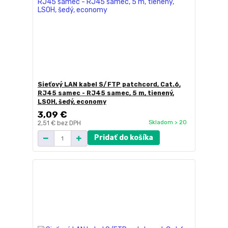
Sieťový LAN kabel S/FTP patchcord, Cat.6,
RJ45 samec - RJ45 samec, 5 m, tienený,
LSOH, šedý, economy
3,09 €
Skladom > 20
2,51 €
bez DPH
Pridať do košíka