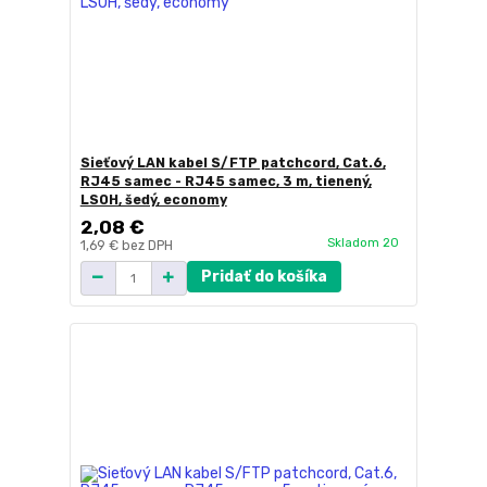
Sieťový LAN kabel S/FTP patchcord, Cat.6,
RJ45 samec - RJ45 samec, 3 m, tienený,
LSOH, šedý, economy
2,08 €
Skladom 20
1,69 €
bez DPH
Pridať do košíka