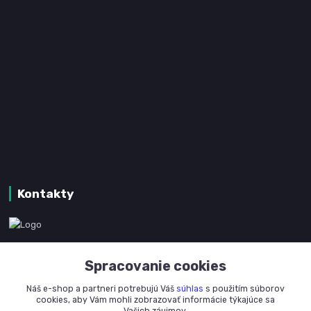
Kontakty
www.kanpotreby.com
Spracovanie cookies
+421 905 327 801
Náš e-shop a partneri potrebujú Váš
súhlas
s použitím súborov
(Po-Pia, 8-16 hod.)
cookies, aby Vám mohli zobrazovať informácie týkajúce sa