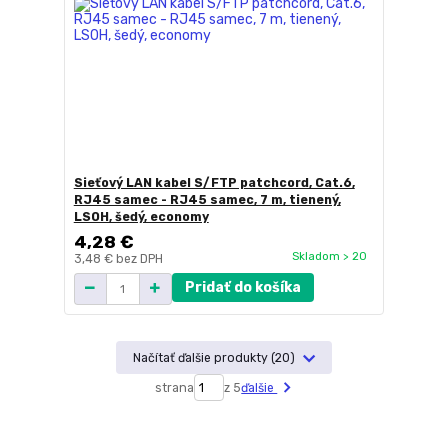
Sieťový LAN kabel S/FTP patchcord, Cat.6,
RJ45 samec - RJ45 samec, 7 m, tienený,
LSOH, šedý, economy
4,28 €
Skladom > 20
3,48 €
bez DPH
Pridať do košíka
Načítať ďalšie produkty (20)
strana
z 5
ďalšie