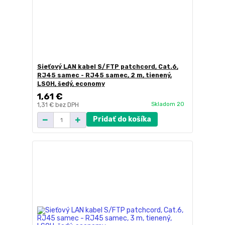
Sieťový LAN kabel S/FTP patchcord, Cat.6,
RJ45 samec - RJ45 samec, 2 m, tienený,
LSOH, šedý, economy
1,61 €
Skladom 20
1,31 €
bez DPH
Pridať do košíka