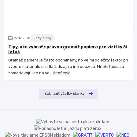
22
.
12
.
2018
Rady a tipy
Tipy, ako vybrať správnu gramáž papiera pre vizitky či
leták
Gramáž papiera je často opomínaný, no veľmi dôležitý faktor pri
výbere materiálu pre tlač, dizajn a iné použitie. Mnohí ľudia sa
zameriavajú len na ve...
čítať celé
Zobraziť všetky články