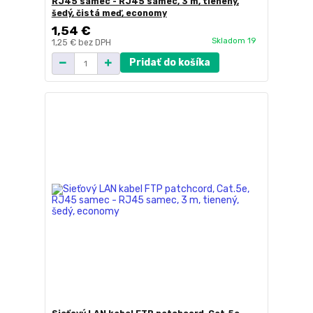
RJ45 samec - RJ45 samec, 3 m, tienený,
šedý, čistá meď, economy
1,54 €
Skladom 19
1,25 €
bez DPH
Pridať do košíka