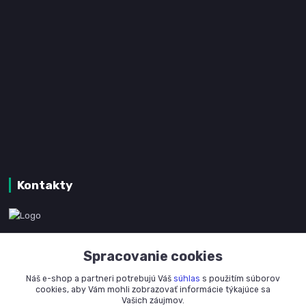
Kontakty
www.kanpotreby.com
Spracovanie cookies
+421 905 327 801
Náš e-shop a partneri potrebujú Váš
súhlas
s použitím súborov
(Po-Pia, 8-16 hod.)
cookies, aby Vám mohli zobrazovať informácie týkajúce sa
Vašich záujmov.