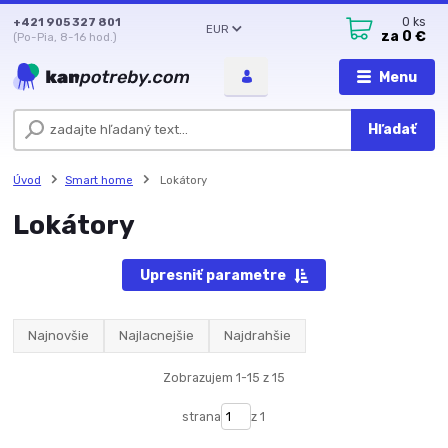
+421 905 327 801
0
ks
EUR
za
0 €
(Po-Pia, 8-16 hod.)
Menu
Hľadať
Úvod
Smart home
Lokátory
Lokátory
Upresniť parametre
Najnovšie
Najlacnejšie
Najdrahšie
Zobrazujem 1-15 z 15
strana
z 1