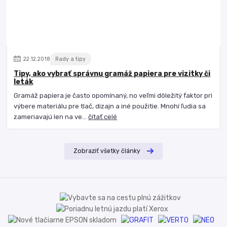
22
.
12
.
2018
Rady a tipy
Tipy, ako vybrať správnu gramáž papiera pre vizitky či
leták
Gramáž papiera je často opomínaný, no veľmi dôležitý faktor pri
výbere materiálu pre tlač, dizajn a iné použitie. Mnohí ľudia sa
zameriavajú len na ve...
čítať celé
Zobraziť všetky články