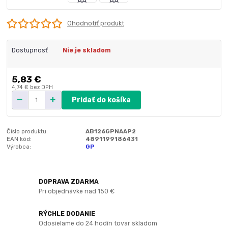
Ohodnotiť produkt
Dostupnosť
Nie je skladom
5,83 €
4,74 €
bez DPH
Pridať do košíka
Číslo produktu:
AB126GPNAAP2
EAN kód:
4891199186431
Výrobca:
GP
DOPRAVA ZDARMA
Pri objednávke nad 150 €
RÝCHLE DODANIE
Odosielame do 24 hodín tovar skladom