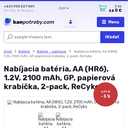
+421 905 327 801
0
ks
EUR
za
0 €
(Po-Pia, 8-16 hod.)
Menu
Hľadať
Úvod
Batérie
Batérie - nabíjacie
Nabíjacia batéria, AA (HR6),
1.2V, 2100 mAh, GP, papierová krabička, 2-pack, ReCyko
Nabíjacia batéria, AA (HR6),
1.2V, 2100 mAh, GP, papierová
krabička, 2-pack, ReCyko
6,14 €
- 5 %