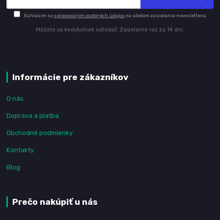
Súhlasím so
spracovaním osobných údajov
za účelom zasielania newslettera.
Môžete sa kedykoľvek odhlásiť. Zasielame raz za 14 dní.
Informácie pre zákazníkov
O nás
Doprava a platba
Obchodné podmienky
Kontakty
Blog
Prečo nakúpiť u nás