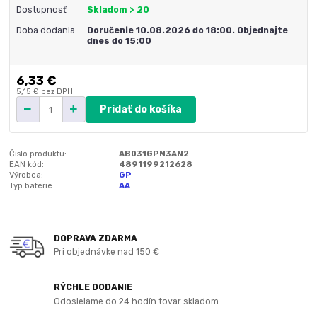
Dostupnosť
Skladom > 20
Doba dodania
Doručenie 10.08.2026 do 18:00. Objednajte
dnes do 15:00
6,33 €
5,15 €
bez DPH
Pridať do košíka
Číslo produktu:
AB031GPN3AN2
EAN kód:
4891199212628
Výrobca:
GP
Typ batérie:
AA
DOPRAVA ZDARMA
Pri objednávke nad 150 €
RÝCHLE DODANIE
Odosielame do 24 hodín tovar skladom