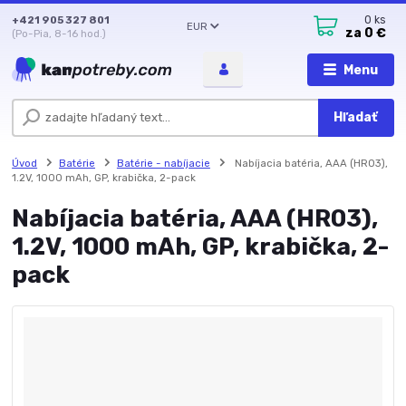
+421 905 327 801
0
ks
EUR
za
0 €
(Po-Pia, 8-16 hod.)
Menu
Hľadať
Úvod
Batérie
Batérie - nabíjacie
Nabíjacia batéria, AAA (HR03),
1.2V, 1000 mAh, GP, krabička, 2-pack
Nabíjacia batéria, AAA (HR03),
1.2V, 1000 mAh, GP, krabička, 2-
pack