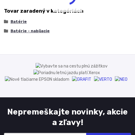
Tovar zaradený v kategóriách
Batérie
Batérie - nabíjacie
Nepremeškajte novinky, akcie
a zľavy!