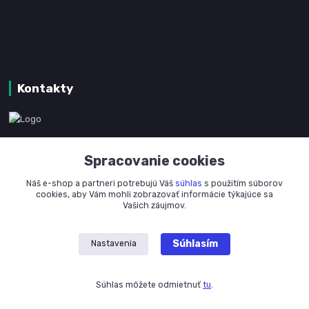
Kontakty
www.kanpotreby.com
Spracovanie cookies
+421 905 327 801
Náš e-shop a partneri potrebujú Váš
súhlas
s použitím súborov
(Po-Pia, 8-16 hod.)
cookies, aby Vám mohli zobrazovať informácie týkajúce sa
Vašich záujmov.
info@kanpotreby.com
Súhlasím
Nastavenia
Súhlas môžete odmietnuť
tu
.
Vytvorené na
Eshop-rychlo.sk