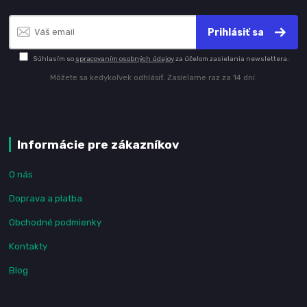
Prihlásiť sa
Súhlasím so
spracovaním osobných údajov
za účelom zasielania newslettera.
Môžete sa kedykoľvek odhlásiť. Zasielame raz za 14 dní.
Informácie pre zákazníkov
O nás
Doprava a platba
Obchodné podmienky
Kontakty
Blog