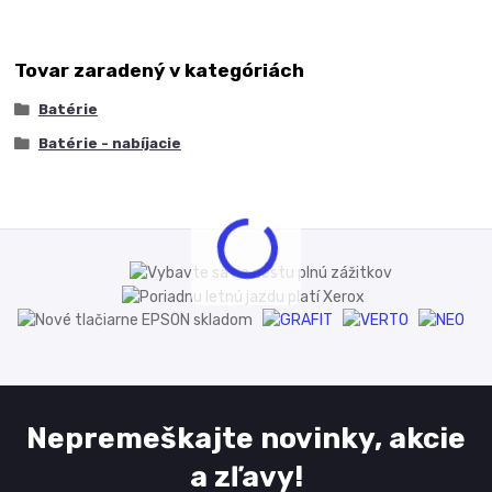
Tovar zaradený v kategóriách
Batérie
Batérie - nabíjacie
Nepremeškajte novinky, akcie
a zľavy!