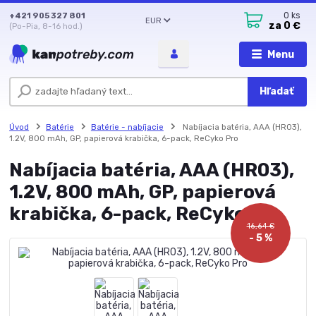
+421 905 327 801
0
ks
EUR
za
0 €
(Po-Pia, 8-16 hod.)
Menu
Hľadať
Úvod
Batérie
Batérie - nabíjacie
Nabíjacia batéria, AAA (HR03),
1.2V, 800 mAh, GP, papierová krabička, 6-pack, ReCyko Pro
Nabíjacia batéria, AAA (HR03),
1.2V, 800 mAh, GP, papierová
krabička, 6-pack, ReCyko Pro
16,64 €
- 5 %