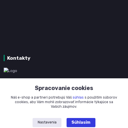
Kontakty
www.kanpotreby.com
Spracovanie cookies
+421 905 327 801
Náš e-shop a partneri potrebujú Váš
súhlas
s použitím súborov
(Po-Pia, 8-16 hod.)
cookies, aby Vám mohli zobrazovať informácie týkajúce sa
Vašich záujmov.
info@kanpotreby.com
Súhlasím
Nastavenia