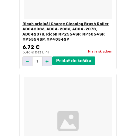
Ricoh originál Charge Cleaning Brush Roller
AD042086, AD04-2086, AD04-2078,
AD042078, Ricoh MP2554SP, MP3054SP,
MP3554SP, MP4054SP
6,72 €
Nie je skladom
5,46 €
bez DPH
Pridať do košíka