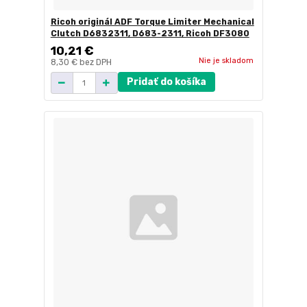
Ricoh originál ADF Torque Limiter Mechanical
Clutch D6832311, D683-2311, Ricoh DF3080
10,21 €
Nie je skladom
8,30 €
bez DPH
Pridať do košíka