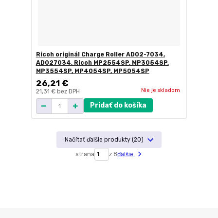
Ricoh originál Charge Roller AD02-7034,
AD027034, Ricoh MP2554SP, MP3054SP,
MP3554SP, MP4054SP, MP5054SP
26,21 €
Nie je skladom
21,31 €
bez DPH
Pridať do košíka
Načítať ďalšie produkty (20)
strana
z 8
ďalšie