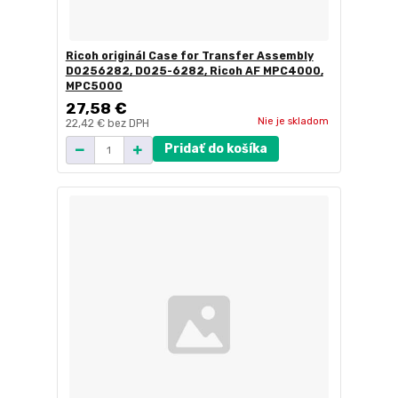
Ricoh originál Case for Transfer Assembly
D0256282, D025-6282, Ricoh AF MPC4000,
MPC5000
27,58 €
Nie je skladom
22,42 €
bez DPH
Pridať do košíka