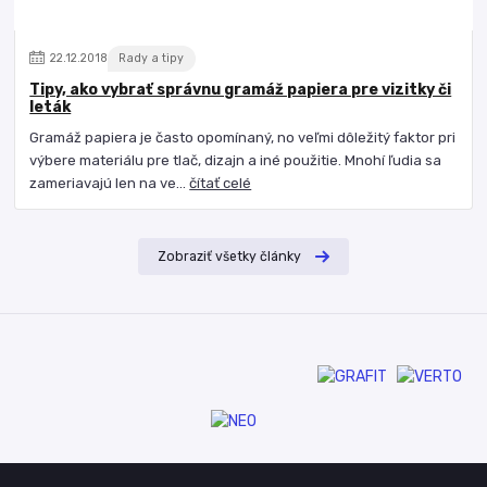
22
.
12
.
2018
Rady a tipy
Tipy, ako vybrať správnu gramáž papiera pre vizitky či
leták
Gramáž papiera je často opomínaný, no veľmi dôležitý faktor pri
výbere materiálu pre tlač, dizajn a iné použitie. Mnohí ľudia sa
zameriavajú len na ve...
čítať celé
Zobraziť všetky články