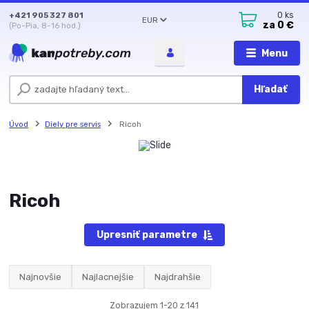
+421 905 327 801
0
ks
EUR
za
0 €
(Po-Pia, 8-16 hod.)
Menu
Hľadať
Úvod
Diely pre servis
Ricoh
Ricoh
Upresniť parametre
Najnovšie
Najlacnejšie
Najdrahšie
Zobrazujem 1-20 z 141