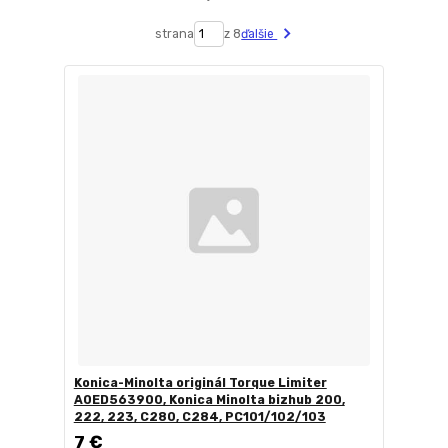
strana
z 8
ďalšie
Konica-Minolta originál Torque Limiter
A0ED563900, Konica Minolta bizhub 200,
222, 223, C280, C284, PC101/102/103
7 €