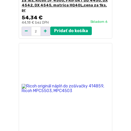
za 1ks, Ricoh JP 4500, PRIPORT DD 4450, DX
4542, DX 4545, matrica HQ40L,cena za 1ks,
pr
54,34 €
Skladom 6
44,18 €
bez DPH
Pridať do košíka