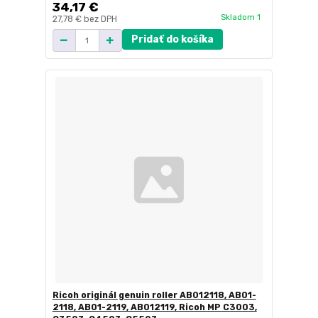
34,17 €
Skladom 1
27,78 €
bez DPH
Pridať do košíka
Ricoh originál genuin roller AB012118, AB01-
2118, AB01-2119, AB012119, Ricoh MP C3003,