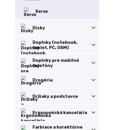
Xerox
Disky
Doplnky (notebook,
tablet, PC, GSM)
Doplnky pre mobilné
telefóny
Drogéria
Držiaky a podstavce
Ergonomická kancelária
Farbiace a korektúrne