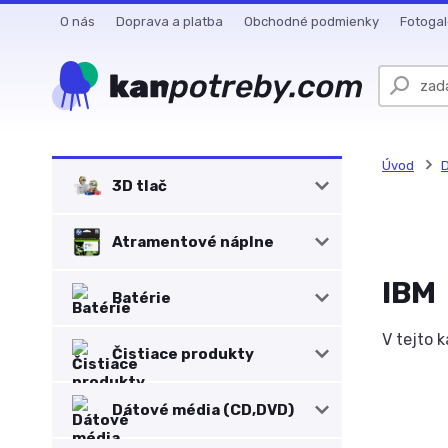
O nás
Doprava a platba
Obchodné podmienky
Fotogal
Úvod
D
3D tlač
Atramentové náplne
IBM
Batérie
V tejto 
Čistiace produkty
Dátové média (CD,DVD)