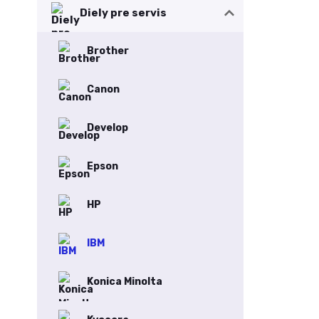
Diely pre servis
Brother
Canon
Develop
Epson
HP
IBM
Konica Minolta