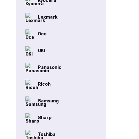
Kyocera
Lexmark
Oce
OKI
Panasonic
Ricoh
Samsung
Sharp
Toshiba