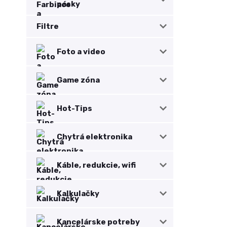
pásky
Filtre
Foto a video
Game zóna
Hot-Tips
Chytrá elektronika
Káble, redukcie, wifi
Kalkulačky
Kancelárske potreby