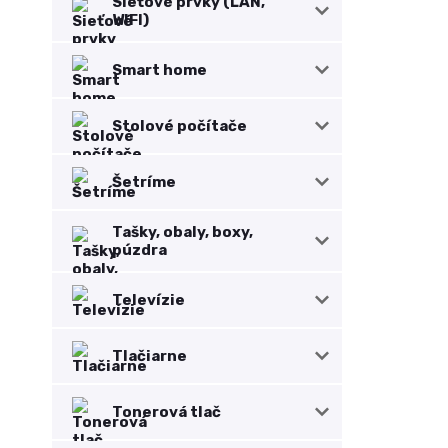
Sieťové prvky (LAN,
WIFI)
Smart home
Stolové počítače
Šetríme
Tašky, obaly, boxy,
púzdra
Televízie
Tlačiarne
Tonerová tlač