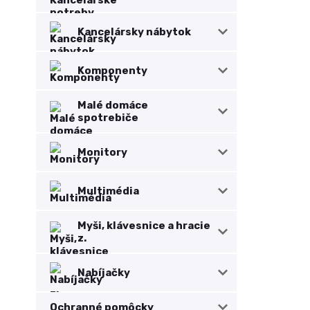
Kancelársky nábytok
Komponenty
Malé domáce
spotrebiče
Monitory
Multimédia
Myši, klávesnice a hracie
z.
Nabíjačky
Ochranné pomôcky