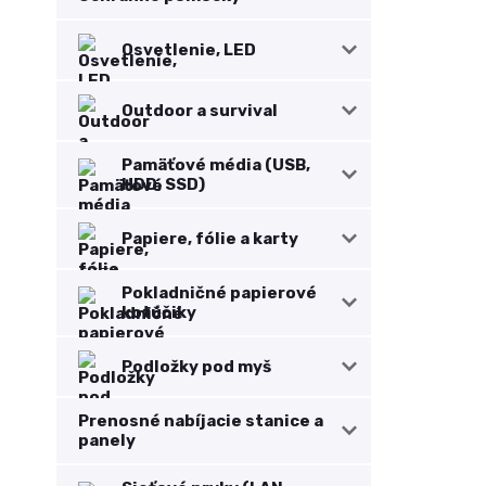
Osvetlenie, LED
Outdoor a survival
Pamäťové média (USB,
HDD, SSD)
Papiere, fólie a karty
Pokladničné papierové
kotúčiky
Podložky pod myš
Prenosné nabíjacie stanice a
panely