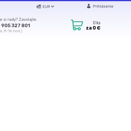
Prihlásenie
EUR
e si rady? Zavolajte.
0
ks
 905 327 801
za
0 €
a, 8-16 hod.)