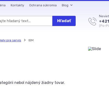
éria
Kontakty
Ochrana súkromia
Blog
Neviet
Hľadať
+421
(Po-Pi
iely pre servis
IBM
kategórii nebol nájdený žiadny tovar.