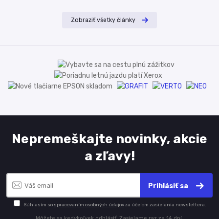
Zobraziť všetky články
Nepremeškajte novinky, akcie
a zľavy!
Prihlásiť sa
Súhlasím so
spracovaním osobných údajov
za účelom zasielania newslettera.
Môžete sa kedykoľvek odhlásiť. Zasielame raz za 14 dní.