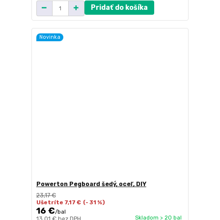
Pridať do košíka
Novinka
Powerton Pegboard šedý, oceľ, DIY
23,17 €
Ušetríte 7,17 €
(- 31 %)
16 €
/
bal
Skladom > 20 bal
13,01 €
bez DPH