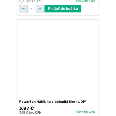
Skladom > 20
5,70 €
bez DPH
Pridať do košíka
Powerton Háčik na slúchadlá čierny, DIY
3,87 €
Skladom > 20
3,15 €
bez DPH