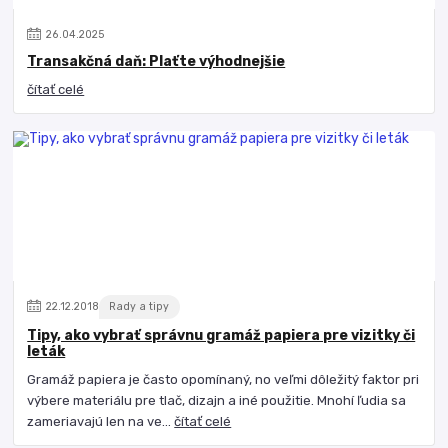
26
.
04
.
2025
Transakčná daň: Plaťte výhodnejšie
čítať celé
22
.
12
.
2018
Rady a tipy
Tipy, ako vybrať správnu gramáž papiera pre vizitky či
leták
Gramáž papiera je často opomínaný, no veľmi dôležitý faktor pri
výbere materiálu pre tlač, dizajn a iné použitie. Mnohí ľudia sa
zameriavajú len na ve...
čítať celé