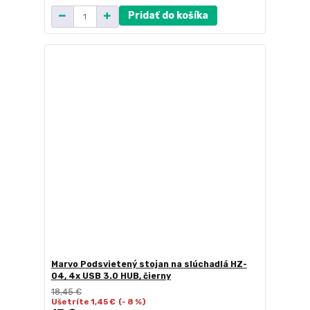
Pridať do košíka
Marvo Podsvietený stojan na slúchadlá HZ-
04, 4x USB 3.0 HUB, čierny
18,45 €
Ušetríte 1,45 €
(- 8 %)