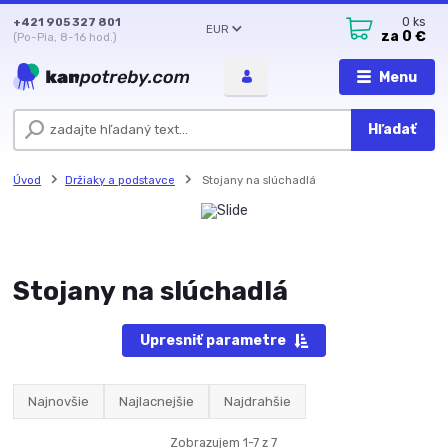
+421 905 327 801
0
ks
EUR
za
0 €
(Po-Pia, 8-16 hod.)
Menu
Hľadať
Úvod
Držiaky a podstavce
Stojany na slúchadlá
Stojany na slúchadlá
Upresniť parametre
Najnovšie
Najlacnejšie
Najdrahšie
Zobrazujem 1-7 z 7