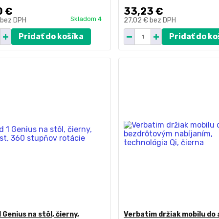
0 €
33,23 €
Skladom 4
bez DPH
27,02 €
bez DPH
Pridať do košíka
Pridať do ko
 Genius na stôl, čierny,
Verbatim držiak mobilu do 