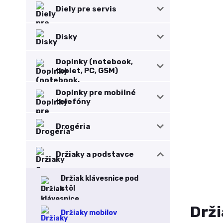
Diely pre servis
Disky
Doplnky (notebook,
tablet, PC, GSM)
Doplnky pre mobilné
telefóny
Drogéria
Držiaky a podstavce
Držiak klávesnice pod
stôl
Drži
Držiaky mobilov