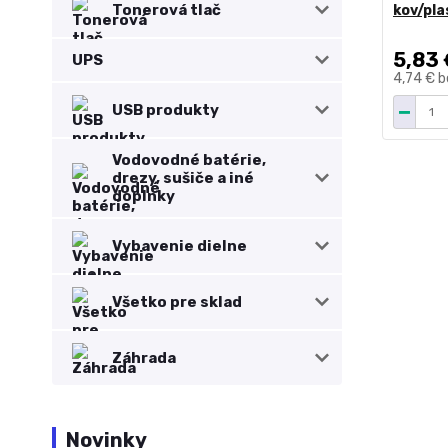
Tonerová tlač
kov/pla
5,83 
UPS
4,74 €
b
USB produkty
Vodovodné batérie,
drezy, sušiče a iné
doplnky
Vybavenie dielne
Všetko pre sklad
Záhrada
Novinky