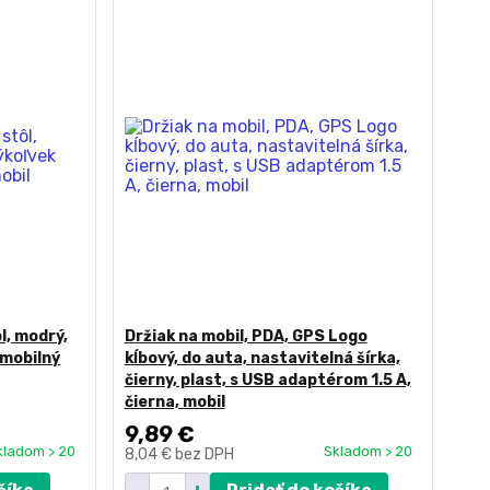
l, modrý,
Držiak na mobil, PDA, GPS Logo
 mobilný
kĺbový, do auta, nastavitelná šírka,
čierny, plast, s USB adaptérom 1.5 A,
čierna, mobil
9,89 €
kladom > 20
Skladom > 20
8,04 €
bez DPH