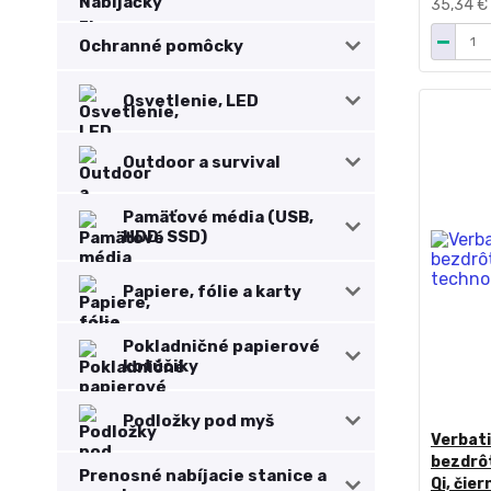
35,34 €
Ochranné pomôcky
Osvetlenie, LED
Outdoor a survival
Pamäťové média (USB,
HDD, SSD)
Papiere, fólie a karty
Pokladničné papierové
kotúčiky
Podložky pod myš
Verbati
bezdrôt
Prenosné nabíjacie stanice a
Qi, čier