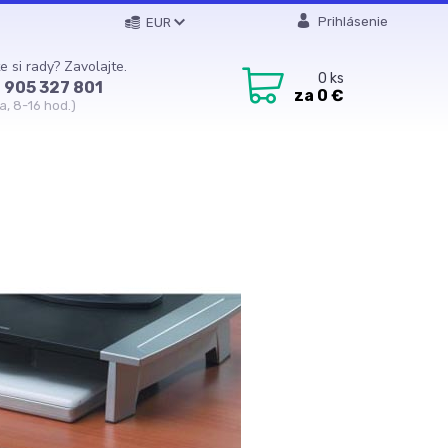
Prihlásenie
EUR
e si rady? Zavolajte.
0
ks
 905 327 801
za
0 €
a, 8-16 hod.)