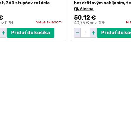
st, 360 stupňov rotácie
bezdrôtovým nabíjaním, t
Qi, čierna
€
50,12 €
Nie je skladom
Ni
ez DPH
40,75 €
bez DPH
Pridať do košíka
Pridať do ko