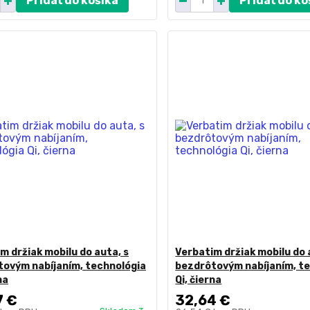
Pridať do košíka
Pridať do ko
m držiak mobilu do auta, s
Verbatim držiak mobilu do 
ovým nabíjaním, technológia
bezdrôtovým nabíjaním, t
na
Qi, čierna
7 €
32,64 €