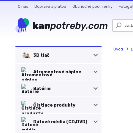
O nás
Doprava a platba
Obchodné podmienky
Fotogal
Úvod
D
3D tlač
Atramentové náplne
Batérie
Čistiace produkty
Dátové média (CD,DVD)