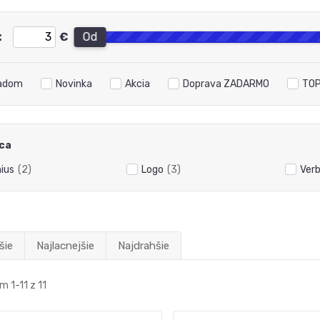
:
€
Od
adom
Novinka
Akcia
Doprava ZADARMO
TOP
ca
ius
(2)
Logo
(3)
Ver
šie
Najlacnejšie
Najdrahšie
 1-11 z 11