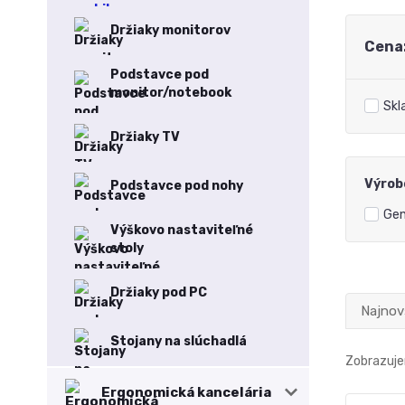
Držiaky monitorov
Cena
Podstavce pod
monitor/notebook
Skl
Držiaky TV
Výrob
Podstavce pod nohy
Gen
Výškovo nastaviteľné
stoly
Držiaky pod PC
Najnov
Stojany na slúchadlá
Zobrazujem
Ergonomická kancelária