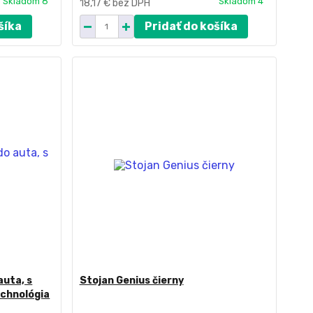
Skladom 8
Skladom 4
18,17 €
bez DPH
šíka
Pridať do košíka
auta, s
Stojan Genius čierny
echnológia