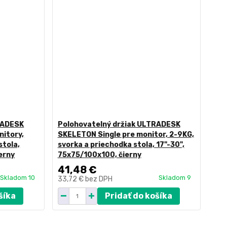
RADESK
Polohovatelný držiak ULTRADESK
nitory,
SKELETON Single pre monitor, 2-9KG,
stola,
svorka a priechodka stola, 17"-30",
erny
75x75/100x100, čierny
41,48 €
Skladom 10
Skladom 9
33,72 €
bez DPH
šíka
Pridať do košíka