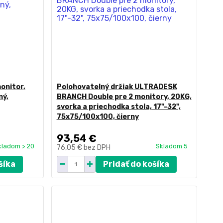
onitor,
Polohovatelný držiak ULTRADESK
ný,
BRANCH Double pre 2 monitory, 20KG,
svorka a priechodka stola, 17"-32",
75x75/100x100, čierny
93,54 €
kladom > 20
Skladom 5
76,05 €
bez DPH
šíka
Pridať do košíka