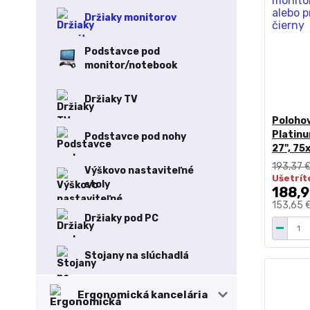
Držiaky monitorov
Podstavce pod
monitor/notebook
Držiaky TV
Polohov
Platinu
Podstavce pod nohy
27", 75
193,37 
Výškovo nastaviteľné
Ušetrít
stoly
188,9
153,65 
Držiaky pod PC
Stojany na slúchadlá
Ergonomická kancelária