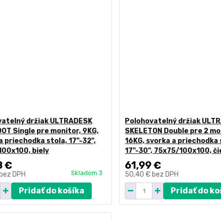
vatelný držiak ULTRADESK
Polohovatelný držiak ULT
T Single pre monitor, 9KG,
SKELETON Double pre 2 mo
a priechodka stola, 17"-32",
16KG, svorka a priechodka 
00x100, biely
17"-30", 75x75/100x100, či
8 €
61,99 €
Skladom 3
bez DPH
50,40 €
bez DPH
Pridať do košíka
Pridať do ko