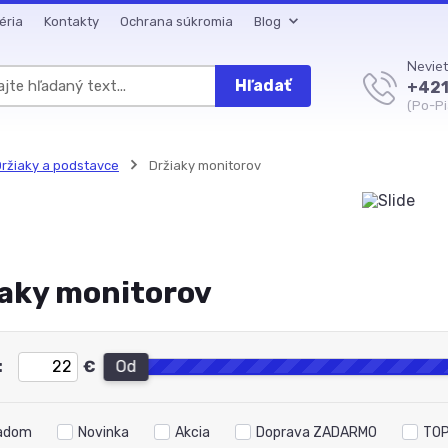
éria
Kontakty
Ochrana súkromia
Blog
Neviet
Hľadať
+421
(Po-Pi
ržiaky a podstavce
Držiaky monitorov
aky monitorov
:
€
Od
adom
Novinka
Akcia
Doprava ZADARMO
TOP