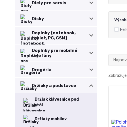
Diely pre servis
Disky
Výrob
Fel
Doplnky (notebook,
tablet, PC, GSM)
Doplnky pre mobilné
telefóny
Najnov
Drogéria
Zobrazuje
Držiaky a podstavce
Držiak klávesnice pod
stôl
Držiaky mobilov