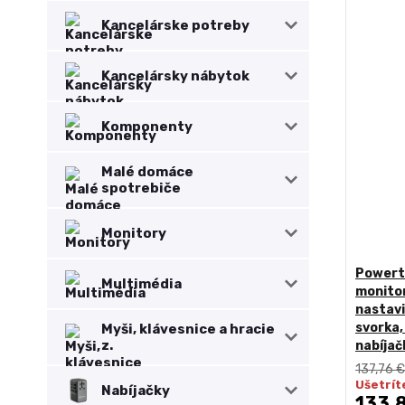
Kancelárske potreby
Kancelársky nábytok
Komponenty
Malé domáce
spotrebiče
Monitory
Powert
Multimédia
monito
nastavi
svorka,
Myši, klávesnice a hracie
z.
nabíjač
137,76 €
Ušetrít
Nabíjačky
133,