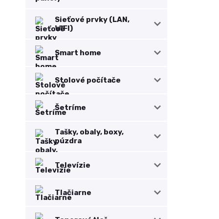
Sieťové prvky (LAN,
WIFI)
Smart home
Stolové počítače
Šetríme
Tašky, obaly, boxy,
púzdra
Televízie
Tlačiarne