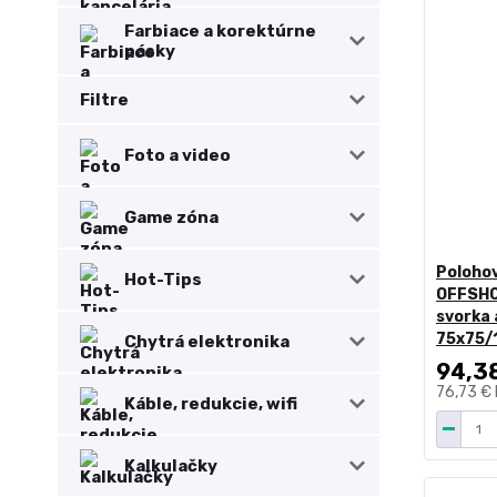
Farbiace a korektúrne
pásky
Filtre
Foto a video
Game zóna
Poloho
Hot-Tips
OFFSHOO
svorka 
75x75/1
Chytrá elektronika
94,3
76,73 €
Káble, redukcie, wifi
Kalkulačky