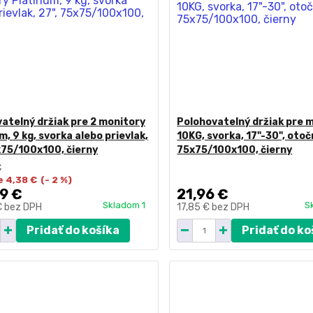
atelný držiak pre 2 monitory
Polohovatelný držiak pre m
m, 9 kg, svorka alebo prievlak,
10KG, svorka, 17"-30", otoč
x75/100x100, čierny
75x75/100x100, čierny
€
e 4,38 €
(- 2 %)
9 €
21,96 €
Skladom 1
S
€
bez DPH
17,85 €
bez DPH
Pridať do košíka
Pridať do ko