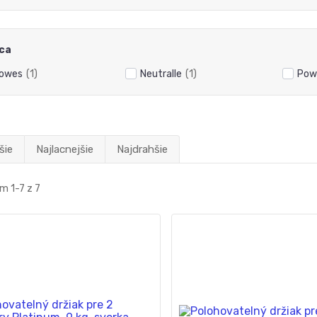
ca
lowes
(1)
Neutralle
(1)
Pow
šie
Najlacnejšie
Najdrahšie
m 1-7 z 7