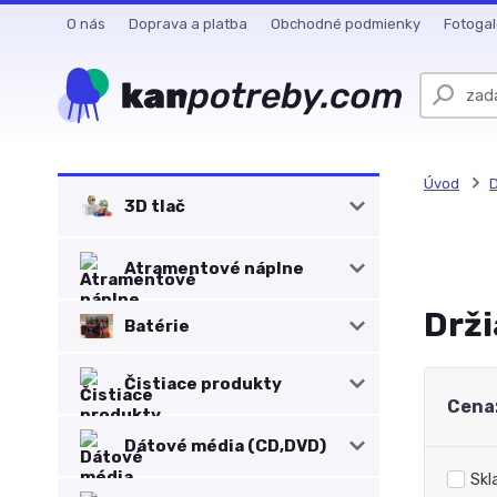
O nás
Doprava a platba
Obchodné podmienky
Fotogal
Úvod
D
3D tlač
Atramentové náplne
Drži
Batérie
Čistiace produkty
Cena
Dátové média (CD,DVD)
Skl