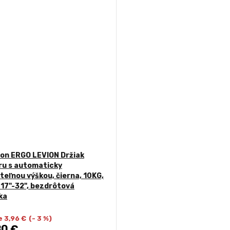
on ERGO LEVION Držiak
ru s automaticky
teľnou výškou, čierna, 10KG,
 17"-32", bezdrôtová
ka
e 3,96 €
(- 3 %)
80 €