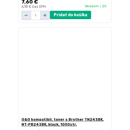
7,60 €
Skladom > 20
6,18 €
bez DPH
Pridať do košíka
G&G kompatibil. toner s Brother TN243BK,
NT-PB243BK, black, 1000str.