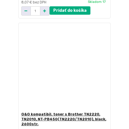
Skladom 17
8,07 €
bez DPH
Pridať do košíka
G&G kompatibil. toner s Brother TN2220,
TN2010, NT-PB450(TN2220/TN2010), black,
2600str.