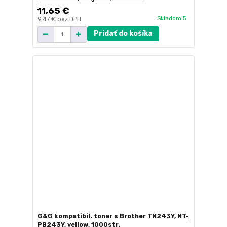
11,65 €
Skladom 5
9,47 €
bez DPH
Pridať do košíka
G&G kompatibil. toner s Brother TN243Y, NT-
PB243Y, yellow, 1000str.