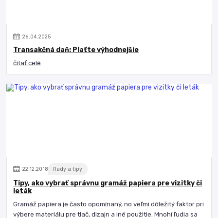
26
.
04
.
2025
Transakčná daň: Plaťte výhodnejšie
čítať celé
22
.
12
.
2018
Rady a tipy
Tipy, ako vybrať správnu gramáž papiera pre vizitky či
leták
Gramáž papiera je často opomínaný, no veľmi dôležitý faktor pri
výbere materiálu pre tlač, dizajn a iné použitie. Mnohí ľudia sa