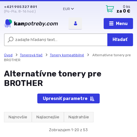
+421 905 327 801
0
ks
EUR
za
0 €
(Po-Pia, 8-16 hod.)
Menu
Hľadať
Úvod
Tonerová tlač
Tonery kompatibilné
Alternatívne tonery pre
BROTHER
Alternatívne tonery pre
BROTHER
Upresniť parametre
Najnovšie
Najlacnejšie
Najdrahšie
Zobrazujem 1-20 z 53