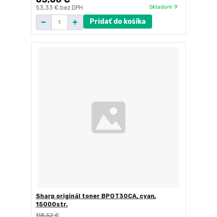
Skladom 9
53,33 €
bez DPH
Pridať do košíka
Sharp originál toner BPGT30CA, cyan,
15000str.
118,52 €