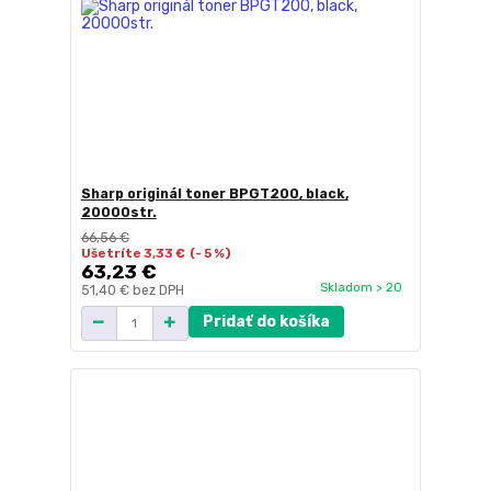
Sharp originál toner BPGT200, black,
20000str.
66,56 €
Ušetríte 3,33 €
(- 5 %)
63,23 €
Skladom > 20
51,40 €
bez DPH
Pridať do košíka