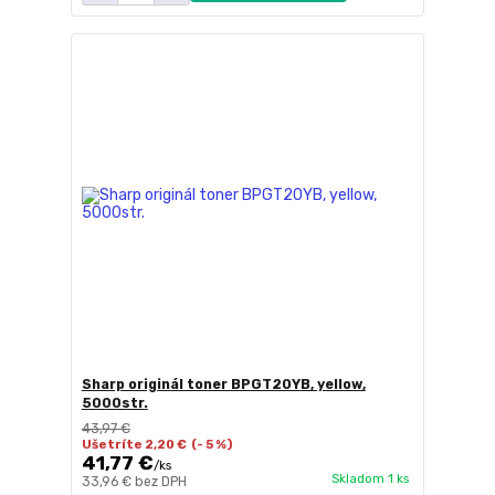
Sharp originál toner BPGT20YB, yellow,
5000str.
43,97 €
Ušetríte 2,20 €
(- 5 %)
41,77 €
/
ks
Skladom 1 ks
33,96 €
bez DPH