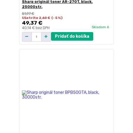
Sharp originál toner AR-270T, black,
25000str.
51,97 €
Ušetríte 2,60 €
(- 5 %)
49,37 €
Skladom 6
40,14 €
bez DPH
Pridať do košíka