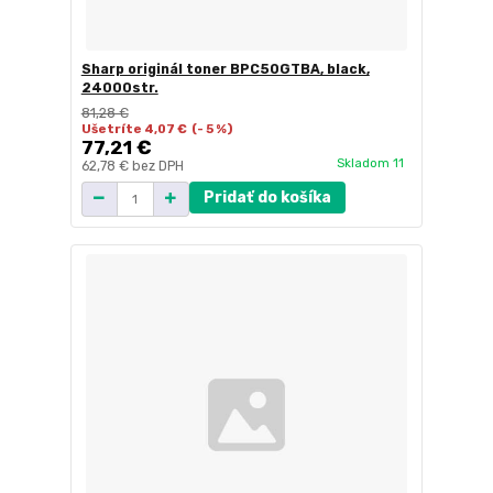
Sharp originál toner BPC50GTBA, black,
24000str.
81,28 €
Ušetríte 4,07 €
(- 5 %)
77,21 €
Skladom 11
62,78 €
bez DPH
Pridať do košíka