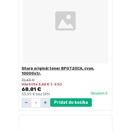
Sharp originál toner BPGT20CA, cyan,
10000str.
72,43 €
Ušetríte 3,62 €
(- 5 %)
68,81 €
Skladom 5
55,95 €
bez DPH
Pridať do košíka