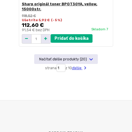
Sharp originál toner BPGT30YA, yellow,
15000str.
118,52 €
Ušetríte 5,92 €
(- 5 %)
112,60 €
Skladom 7
91,54 €
bez DPH
Pridať do košíka
Načítať ďalšie produkty (20)
strana
z 10
ďalšie