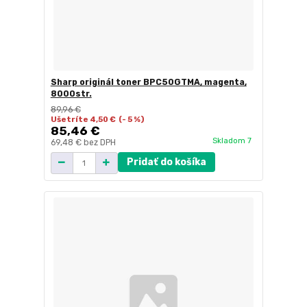
Sharp originál toner BPC50GTMA, magenta,
8000str.
89,96 €
Ušetríte 4,50 €
(- 5 %)
85,46 €
Skladom 7
69,48 €
bez DPH
Pridať do košíka