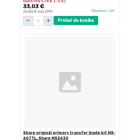
Ušetríte 1,74 €
(- 5 %)
33,03 €
Skladom > 20
26,86 €
bez DPH
Pridať do košíka
Sharp originál primary transfer blade kit MX-
607TL, Sharp MX2630