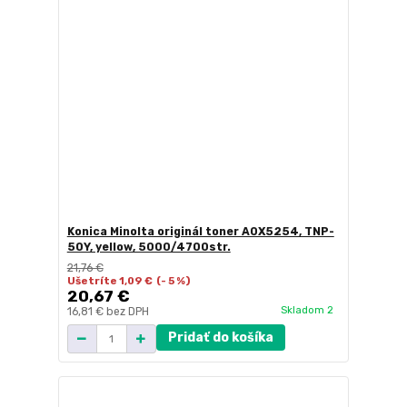
Konica Minolta originál toner A0X5254, TNP-
50Y, yellow, 5000/4700str.
21,76 €
Ušetríte 1,09 €
(- 5 %)
20,67 €
Skladom 2
16,81 €
bez DPH
Pridať do košíka