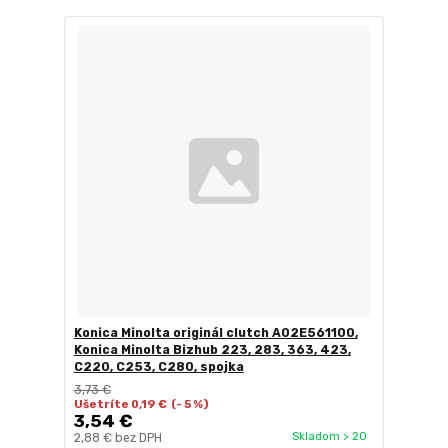
Konica Minolta originál clutch A02E561100,
Konica Minolta Bizhub 223, 283, 363, 423,
C220, C253, C280, spojka
3,73 €
Ušetríte 0,19 €
(- 5 %)
3,54 €
Skladom > 20
2,88 €
bez DPH