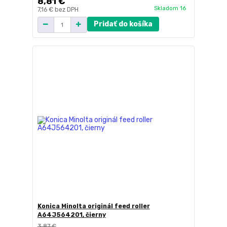
8,81 €
Skladom 16
7,16 €
bez DPH
Pridať do košíka
Konica Minolta originál feed roller
A64J564201, čierny
3,87 €