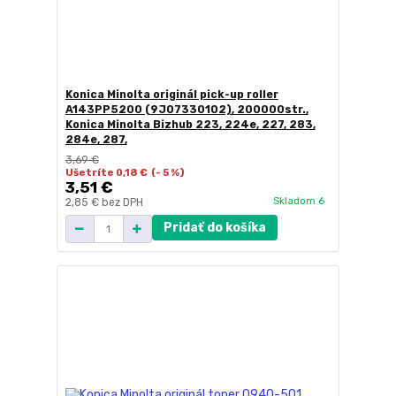
Konica Minolta originál pick-up roller
A143PP5200 (9J07330102), 200000str.,
Konica Minolta Bizhub 223, 224e, 227, 283,
284e, 287,
3,69 €
Ušetríte 0,18 €
(- 5 %)
3,51 €
Skladom 6
2,85 €
bez DPH
Pridať do košíka