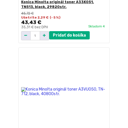
Konica Minolta originál toner A33K051,
TN513, black, 29820str.
45,72 €
Ušetríte 2,29 €
(- 5 %)
43,43 €
Skladom 4
35,31 €
bez DPH
Pridať do košíka