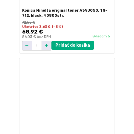
Konica Minolta originál toner A3VU050, TN-
712, black, 40800str.
72,55 €
Ušetríte 3,63 €
(- 5 %)
68,92 €
Skladom 6
56,03 €
bez DPH
Pridať do košíka