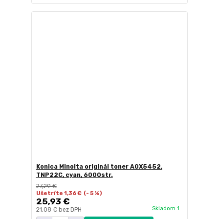
Konica Minolta originál toner A0X5452,
TNP22C, cyan, 6000str.
27,29 €
Ušetríte 1,36 €
(- 5 %)
25,93 €
Skladom 1
21,08 €
bez DPH