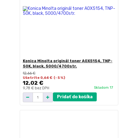
Konica Minolta originál toner A0X5154, TNP-
50K, black, 5000/4700str.
12,66 €
Ušetríte 0,64 €
(- 5 %)
12,02 €
Skladom 17
9,78 €
bez DPH
Pridať do košíka