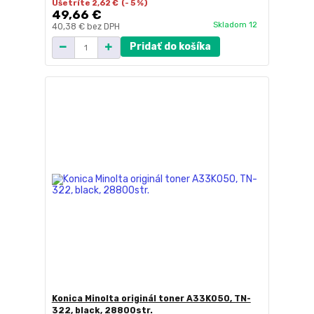
Ušetríte 2,62 €
(- 5 %)
49,66 €
Skladom 12
40,38 €
bez DPH
Pridať do košíka
Konica Minolta originál toner A33K050, TN-
322, black, 28800str.