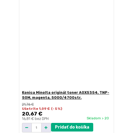
Konica Minolta originál toner A0X5354, TNP-
50M, magenta, 5000/4700str.
21,76 €
Ušetríte 1,09 €
(- 5 %)
20,67 €
Skladom > 20
16,81 €
bez DPH
Pridať do košíka