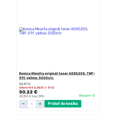
Konica Minolta originál toner A0X5255, TNP-
51Y, yellow, 5000str.
52,87 €
Ušetríte 2,65 €
(- 5 %)
50,22 €
Skladom 12
40,83 €
bez DPH
Pridať do košíka