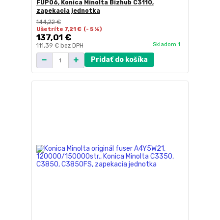
FUP06, Konica Minolta Bizhub C3110,
zapekacia jednotka
144,22 €
Ušetríte 7,21 €
(- 5 %)
137,01 €
Skladom 1
111,39 €
bez DPH
Pridať do košíka