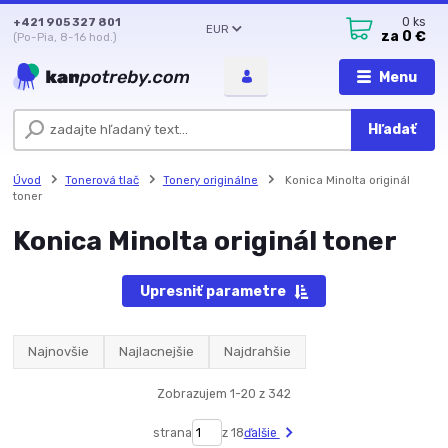
+421 905 327 801
0
ks
EUR
za
0 €
(Po-Pia, 8-16 hod.)
Menu
Hľadať
Úvod
Tonerová tlač
Tonery originálne
Konica Minolta originál
toner
Konica Minolta originál toner
Upresniť parametre
Najnovšie
Najlacnejšie
Najdrahšie
Zobrazujem 1-20 z 342
strana
z 18
ďalšie