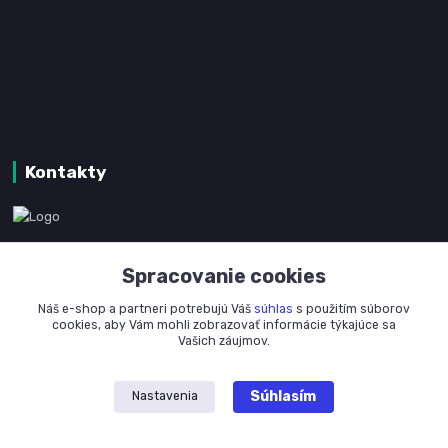
Kontakty
www.kanpotreby.com
Spracovanie cookies
+421 905 327 801
Náš e-shop a partneri potrebujú Váš
súhlas
s použitím súborov
(Po-Pia, 8-16 hod.)
cookies, aby Vám mohli zobrazovať informácie týkajúce sa
Vašich záujmov.
info@kanpotreby.com
Súhlasím
Nastavenia