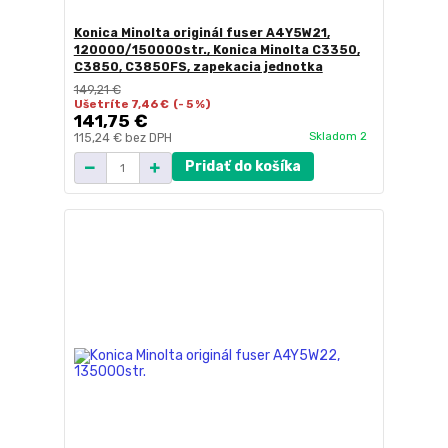
Konica Minolta originál fuser A4Y5W21,
120000/150000str., Konica Minolta C3350,
C3850, C3850FS, zapekacia jednotka
149,21 €
Ušetríte 7,46 €
(- 5 %)
141,75 €
Skladom 2
115,24 €
bez DPH
Pridať do košíka