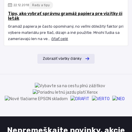
22
.
12
.
2018
Rady a tipy
Tipy, ako vybrať správnu gramáž papiera pre vizitky či
leták
Gramáž papiera je často opomínaný, no veľmi dôležitý faktor pri
výbere materiálu pre tlač, dizajn a iné použitie. Mnohí ľudia sa
zameriavajú len na ve...
čítať celé
Zobraziť všetky články
Nepremeškajte novinky, akcie