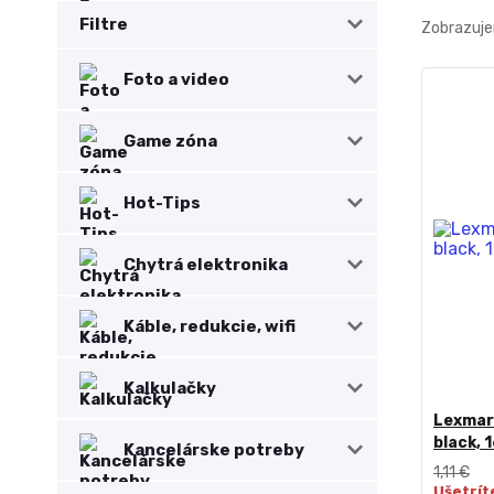
Filtre
Zobrazuje
Foto a video
Game zóna
Hot-Tips
Chytrá elektronika
Káble, redukcie, wifi
Kalkulačky
Lexmark
black, 
Kancelárske potreby
1,11 €
Ušetrít