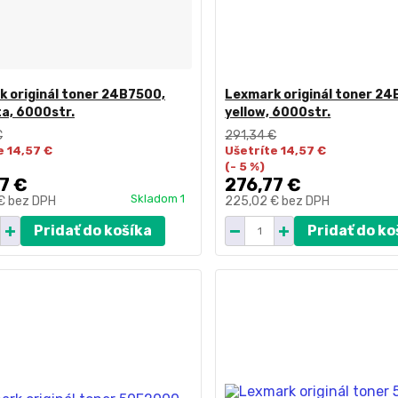
 originál toner 24B7500,
Lexmark originál toner 24
a, 6000str.
yellow, 6000str.
€
291,34 €
e 14,57 €
Ušetríte 14,57 €
(- 5 %)
7 €
276,77 €
Skladom 1
 €
bez DPH
225,02 €
bez DPH
Pridať do košíka
Pridať do ko