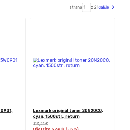
strana
z 21
ďalšie
W0901,
Lexmark originál toner 20N20C0,
cyan, 1500str., return
113,21 €
Ušetríte 5,66 €
(- 5 %)