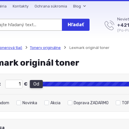
éria
Kontakty
Ochrana súkromia
Blog
Neviet
Hľadať
+421
(Po-Pi
onerová tlač
Tonery originálne
Lexmark originál toner
ark originál toner
:
€
Od
adom
Novinka
Akcia
Doprava ZADARMO
TOP
ca