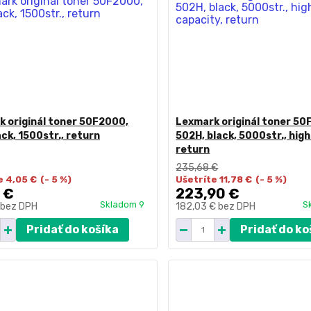
 originál toner 50F2000,
Lexmark originál toner 50
ack, 1500str., return
502H, black, 5000str., high
return
235,68 €
e 4,05 €
(- 5 %)
Ušetríte 11,78 €
(- 5 %)
 €
223,90 €
Skladom 9
S
bez DPH
182,03 €
bez DPH
Pridať do košíka
Pridať do ko