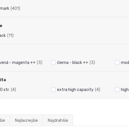
mark
(401)
ie
ack
(11)
vená - magenta ++
(3)
čierna - black ++
(3)
mod
ita
0 str.
(4)
extra high capacity
(4)
high
šie
Najlacnejšie
Najdrahšie