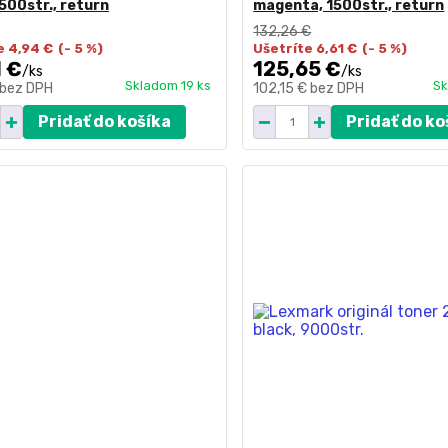
1500str., return
magenta, 1500str., return
132,26 €
e 4,94 €
(- 5 %)
Ušetríte 6,61 €
(- 5 %)
 €
125,65 €
/
ks
/
ks
Skladom 19 ks
Sk
bez DPH
102,15 €
bez DPH
Pridať do košíka
Pridať do ko