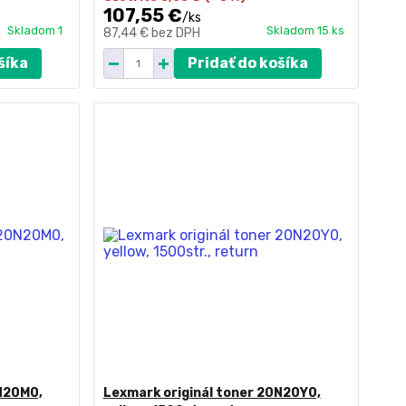
107,55 €
/
ks
Skladom 1
Skladom 15 ks
87,44 €
bez DPH
šíka
Pridať do košíka
0N20M0,
Lexmark originál toner 20N20Y0,