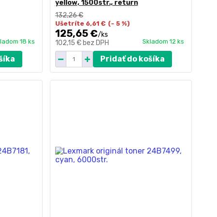
yellow, 1500str., return
132,26 €
Ušetríte 6,61 €
(- 5 %)
125,65 €
/
ks
ladom 18 ks
Skladom 12 ks
102,15 €
bez DPH
šíka
Pridať do košíka