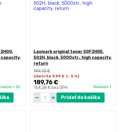
F2H00,
Lexmark originál toner 50F2H0E,
 capacity,
502H, black, 5000str., high capacity,
return
199,75 €
Ušetríte 9,99 €
(- 5 %)
189,76 €
kladom > 20
Skladom 1
154,28 €
bez DPH
šíka
Pridať do košíka