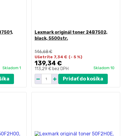
B7501,
Lexmark originál toner 24B7502,
black, 5500str.
146,68 €
Ušetríte 7,34 €
(- 5 %)
139,34 €
Skladom 1
Skladom 10
113,29 €
bez DPH
šíka
Pridať do košíka