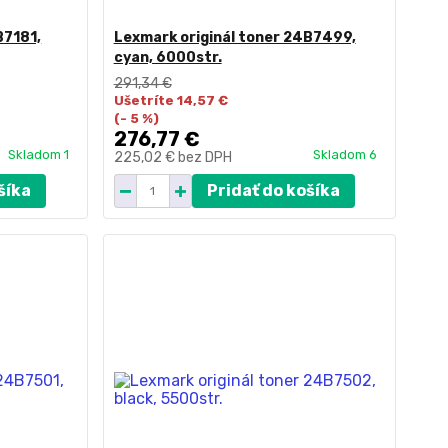
B7181,
Lexmark originál toner 24B7499,
cyan, 6000str.
291,34 €
Ušetríte 14,57 €
(- 5 %)
276,77 €
Skladom 1
Skladom 6
225,02 €
bez DPH
šíka
Pridať do košíka