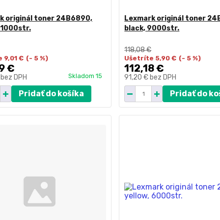
 originál toner 24B6890,
Lexmark originál toner 24
21000str.
black, 9000str.
118,08 €
 9,01 €
(- 5 %)
Ušetríte 5,90 €
(- 5 %)
9 €
112,18 €
Skladom 15
€
bez DPH
91,20 €
bez DPH
Pridať do košíka
Pridať do ko