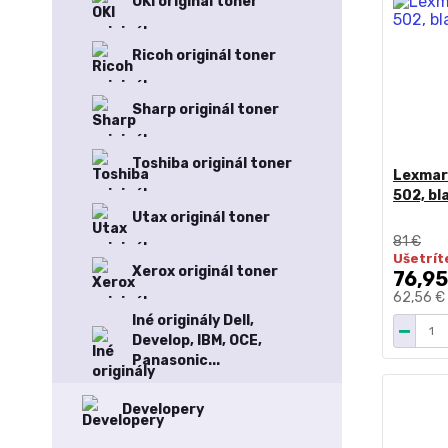
OKI originál toner
Ricoh originál toner
Sharp originál toner
Toshiba originál toner
Lexmark
502, bl
Utax originál toner
81 €
Ušetrít
Xerox originál toner
76,95
62,56 €
Iné originály Dell,
Develop, IBM, OCE,
Panasonic...
Developery