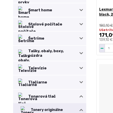
Lexmark
Smart home
black, 
Stolové počítače
180,10 €
Ušetríte
171,0
Šetríme
139,10 
Tašky, obaly, boxy,
púzdra
Televízie
Tlačiarne
Tonerová tlač
Tonery originálne