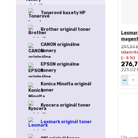
Tonerové kazety HP
Brother originál toner
Lexmark
magent
CANON originálne
291,34 
tonery
Ušetrít
(- 5 %)
276,7
EPSON originálne
225,02
tonery
Konica Minolta originál
toner
Kyocera originál toner
Lexmark originál toner