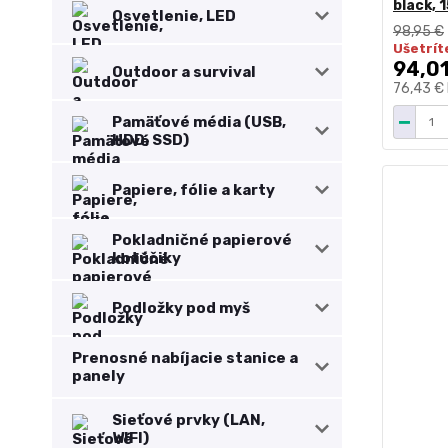
black, 
Osvetlenie, LED
98,95 €
Ušetrít
94,01
Outdoor a survival
76,43 €
Pamäťové média (USB,
HDD, SSD)
Papiere, fólie a karty
Pokladničné papierové
kotúčiky
Podložky pod myš
Prenosné nabíjacie stanice a
panely
Sieťové prvky (LAN,
WIFI)