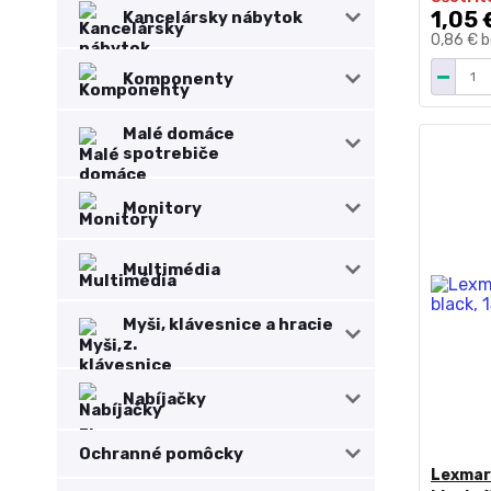
1,05 
Kancelársky nábytok
0,86 €
b
Komponenty
Malé domáce
spotrebiče
Monitory
Multimédia
Myši, klávesnice a hracie
z.
Nabíjačky
Ochranné pomôcky
Lexmark