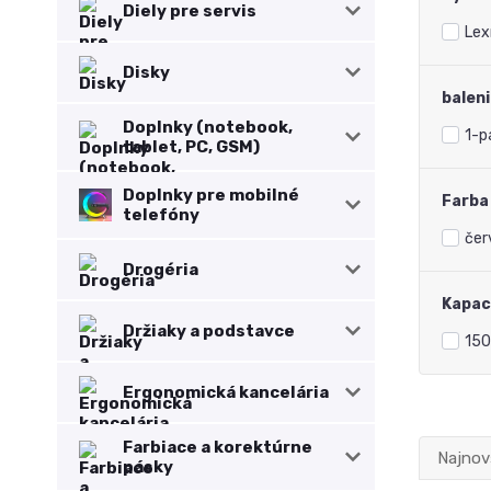
Diely pre servis
Lex
Disky
balen
Doplnky (notebook,
1-p
tablet, PC, GSM)
Doplnky pre mobilné
Farba
telefóny
čer
Drogéria
Kapac
Držiaky a podstavce
150
Ergonomická kancelária
Farbiace a korektúrne
Najnov
pásky