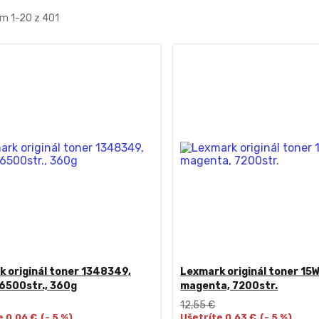
m 1-20 z 401
 originál toner 1348349,
Lexmark originál toner 15
16500str., 360g
magenta, 7200str.
12,55 €
e 0,06 €
(- 5 %)
Ušetríte 0,63 €
(- 5 %)