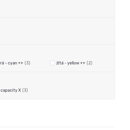
rá - cyan ++
(3)
žltá - yellow ++
(2)
 capacity X
(3)