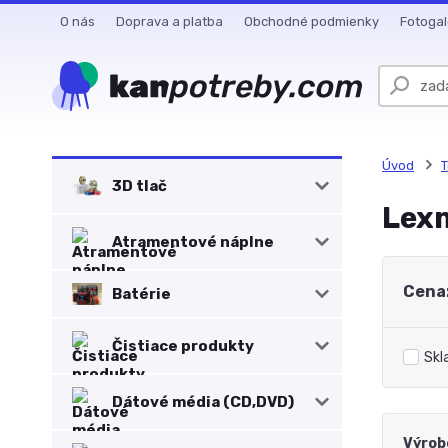
O nás
Doprava a platba
Obchodné podmienky
Fotogal
Úvod
T
3D tlač
Lexm
Atramentové náplne
Cena
Batérie
Čistiace produkty
Skl
Dátové média (CD,DVD)
Výrob