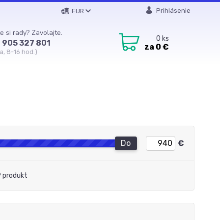
Prihlásenie
EUR
e si rady? Zavolajte.
0
ks
 905 327 801
za
0 €
a, 8-16 hod.)
Do
€
 produkt