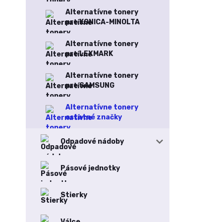
Alternatívne tonery
pre KONICA-MINOLTA
Alternatívne tonery
pre LEXMARK
Alternatívne tonery
pre SAMSUNG
Alternatívne tonery
ostatné značky
Odpadové nádoby
Pásové jednotky
Stierky
Válce