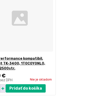
Performance kompatibil.
kit TK-3400, 1T0C0Y0NL0,
12500str.
0 €
Nie je skladom
bez DPH
Pridať do košíka