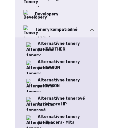
Developery
Tonery kompatibilné
Alternatívne tonery
pre BROTHER
Alternatívne tonery
pre CANON
Alternatívne tonery
pre EPSON
Alternatívne tonerové
kazety pre HP
Alternatívne tonery
pre Kyocera- Mita