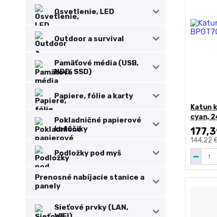
Osvetlenie, LED
Outdoor a survival
Pamäťové média (USB,
HDD, SSD)
Papiere, fólie a karty
Katun k
cyan, 
Pokladničné papierové
kotúčiky
177,3
144,22 
Podložky pod myš
Prenosné nabíjacie stanice a
panely
Sieťové prvky (LAN,
WIFI)