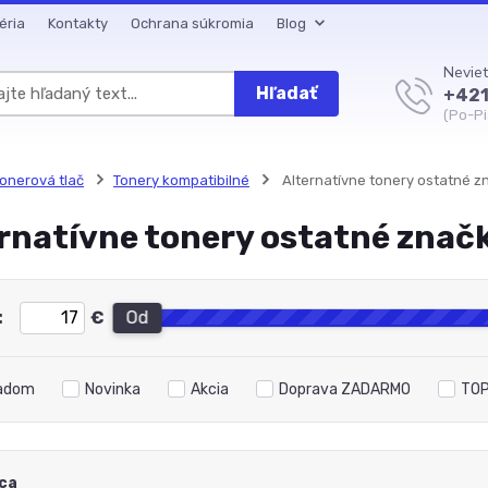
éria
Kontakty
Ochrana súkromia
Blog
Neviet
Hľadať
+421
(Po-Pi
onerová tlač
Tonery kompatibilné
Alternatívne tonery ostatné z
rnatívne tonery ostatné znač
:
€
Od
adom
Novinka
Akcia
Doprava ZADARMO
TOP
ca