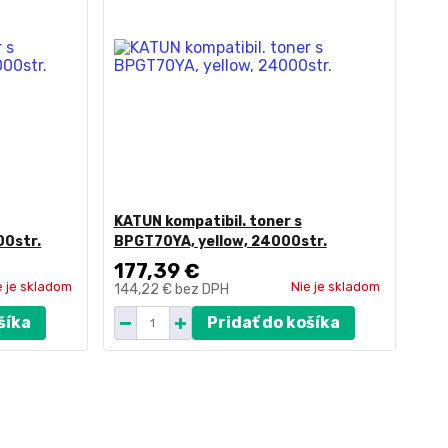
KATUN kompatibil. toner s
0str.
BPGT70YA, yellow, 24000str.
177,39 €
e je skladom
Nie je skladom
144,22 €
bez DPH
šíka
Pridať do košíka