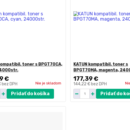
ompatibil. toner s BPGT70CA,
KATUN kompatibil. toner s
24000str.
BPGT70MA, magenta, 2400
9 €
177,39 €
Nie je skladom
Ni
€
bez DPH
144,22 €
bez DPH
Pridať do košíka
Pridať do ko