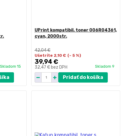
UPrint kompatibil. toner 006R04361,
r.
cyan, 2000str.
42,04 €
Ušetríte 2,10 €
(- 5 %)
39,94 €
Skladom 15
Skladom 9
32,47 €
bez DPH
šíka
Pridať do košíka