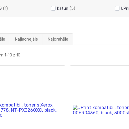
G
(1)
Katun
(5)
UPri
šie
Najlacnejšie
Najdrahšie
m 1-10 z 10