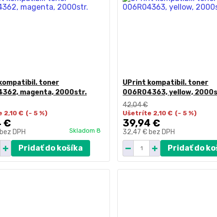
kompatibil. toner
UPrint kompatibil. toner
362, magenta, 2000str.
006R04363, yellow, 2000s
42,04 €
 2,10 €
(- 5 %)
Ušetríte 2,10 €
(- 5 %)
4 €
39,94 €
Skladom 8
bez DPH
32,47 €
bez DPH
Pridať do košíka
Pridať do ko