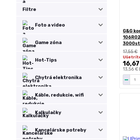
Filtre
Foto a video
G&G kom
106R02
Game zóna
3000st
17,55 €
Ušetrít
Hot-Tips
16,67
13,56 €
Chytrá elektronika
Káble, redukcie, wifi
Kalkulačky
Kancelárske potreby