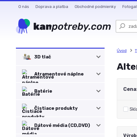
O nás
Doprava a platba
Obchodné podmienky
Fotogal
Úvod
T
3D tlač
Alte
Atramentové náplne
Cena
Batérie
Čistiace produkty
Skl
Dátové média (CD,DVD)
Výrob