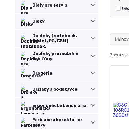
Diely pre servis
G&
Disky
Doplnky (notebook,
Najnov
tablet, PC, GSM)
Doplnky pre mobilné
Zobrazuje
telefóny
Drogéria
Držiaky a podstavce
Ergonomická kancelária
Farbiace a korektúrne
pásky