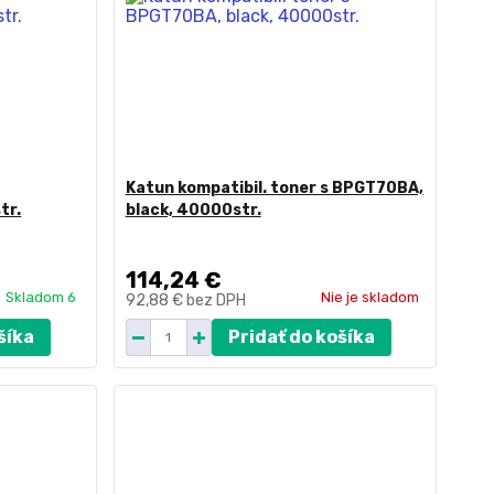
Katun kompatibil. toner s BPGT70BA,
tr.
black, 40000str.
114,24 €
Skladom 6
Nie je skladom
92,88 €
bez DPH
šíka
Pridať do košíka