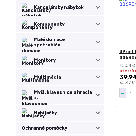
Kancelársky nábytok
Komponenty
Malé domáce
spotrebiče
UPrint 
006R04
Monitory
42,04 €
Ušetríte
39,9
Multimédia
32,47 €
Myši, klávesnice a hracie
z.
Nabíjačky
Ochranné pomôcky