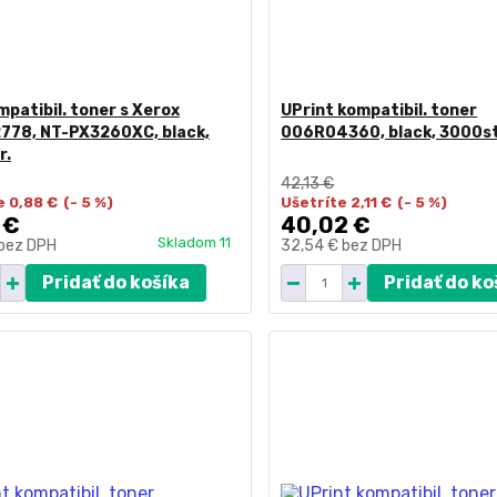
patibil. toner s Xerox
UPrint kompatibil. toner
778, NT-PX3260XC, black,
006R04360, black, 3000st
r.
42,13 €
e 0,88 €
(- 5 %)
Ušetríte 2,11 €
(- 5 %)
 €
40,02 €
Skladom 11
bez DPH
32,54 €
bez DPH
Pridať do košíka
Pridať do ko