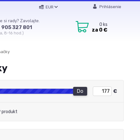
Prihlásenie
EUR
e si rady? Zavolajte.
0
ks
 905 327 801
za
0 €
a, 8-16 hod.)
načky
ky
Do
€
 produkt