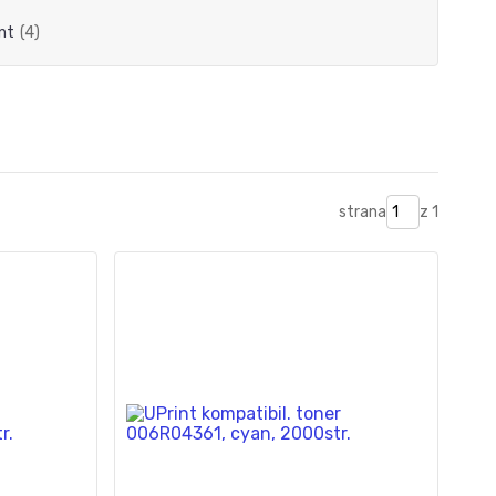
nt
(4)
strana
z 1