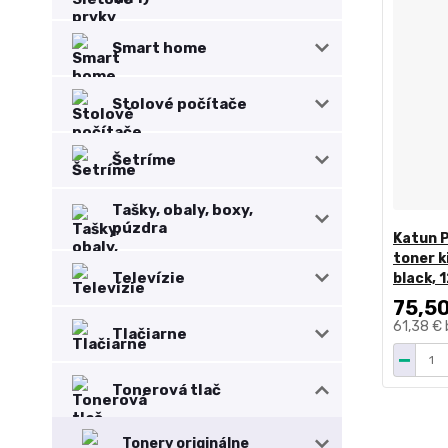
Smart home
Stolové počítače
Šetríme
Tašky, obaly, boxy,
púzdra
Katun 
toner 
Televízie
black, 
75,5
61,38 €
Tlačiarne
Tonerová tlač
Tonery originálne