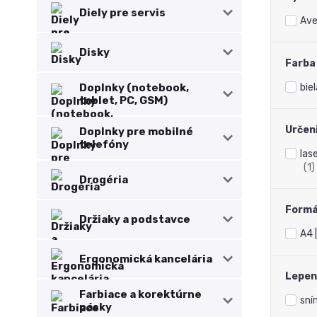
Diely pre servis
Ave
Disky
Farba
Doplnky (notebook,
biel
tablet, PC, GSM)
Určen
Doplnky pre mobilné
telefóny
las
(1)
Drogéria
Form
Držiaky a podstavce
A4 
Ergonomická kancelária
Lepen
Farbiace a korektúrne
sní
pásky