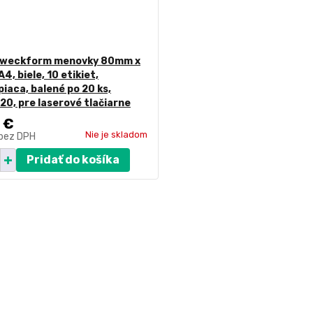
Zweckform menovky 80mm x
4, biele, 10 etikiet,
iaca, balené po 20 ks,
0, pre laserové tlačiarne
 €
Nie je skladom
bez DPH
Pridať do košíka