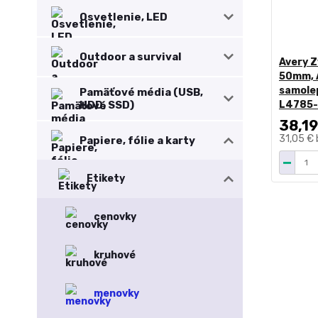
Osvetlenie, LED
Outdoor a survival
Avery 
50mm, A
samolep
Pamäťové média (USB,
HDD, SSD)
L4785-2
38,19
31,05 €
Papiere, fólie a karty
Etikety
cenovky
kruhové
menovky