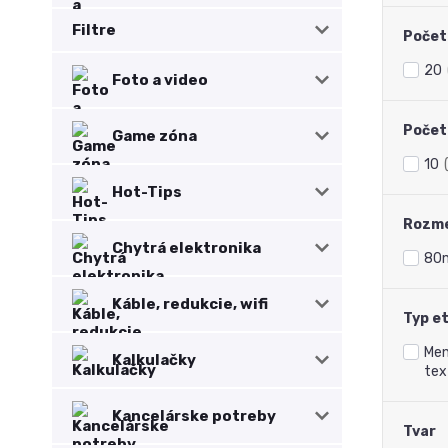
Filtre
Počet 
20
Foto a video
Počet 
Game zóna
10
Hot-Tips
Rozme
Chytrá elektronika
80
Káble, redukcie, wifi
Typ e
Men
Kalkulačky
text
Kancelárske potreby
Tvar