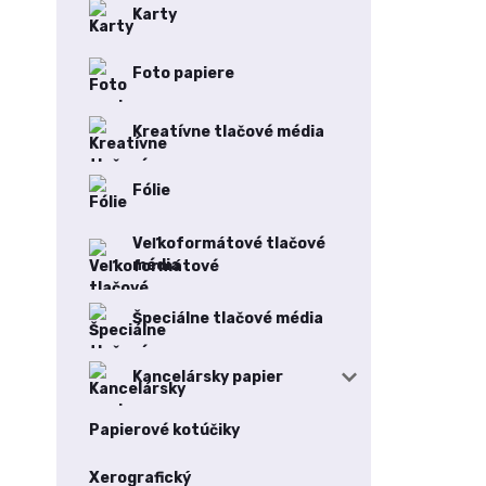
Karty
Foto papiere
Kreatívne tlačové média
Fólie
Veľkoformátové tlačové
média
Špeciálne tlačové média
Kancelársky papier
Papierové kotúčiky
Xerografický