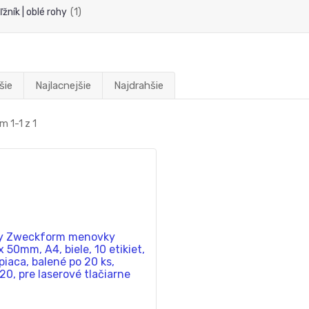
ľžník | oblé rohy
(1)
šie
Najlacnejšie
Najdrahšie
m 1-1 z 1