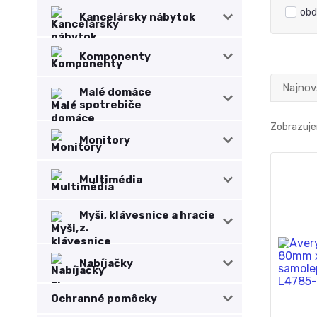
obd
Kancelársky nábytok
Komponenty
Najnov
Malé domáce
spotrebiče
Zobrazuje
Monitory
Multimédia
Myši, klávesnice a hracie
z.
Nabíjačky
Ochranné pomôcky