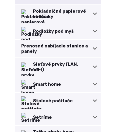
Pokladničné papierové
kotúčiky
Podložky pod myš
Prenosné nabíjacie stanice a
panely
Sieťové prvky (LAN,
WIFI)
Smart home
Stolové počítače
Šetríme